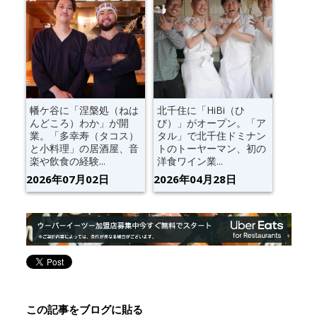
幡ケ谷に「涅槃処（ねは
北千住に「HiBi（ひ
んどころ）わか」が開
び）」がオープン。「ア
業。「多幸寿（タコス）
タル」で北千住ドミナン
と小料理」の居酒屋、音
トのトーヤーマン、初の
楽や飲食の経験...
洋食ワイン業...
2026年07月02日
2026年04月28日
この記事をブログに貼る