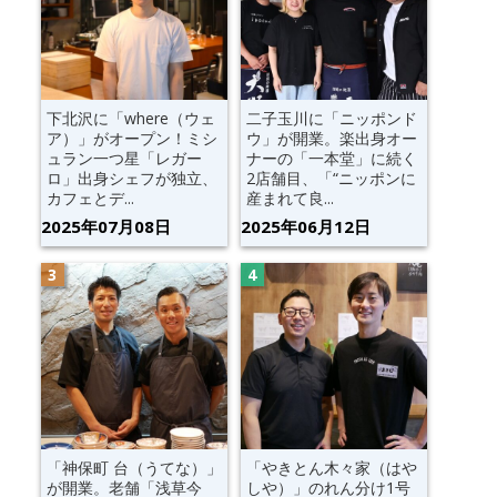
下北沢に「where（ウェ
二子玉川に「ニッポンド
ア）」がオープン！ミシ
ウ」が開業。楽出身オー
ュラン一つ星「レガー
ナーの「一本堂」に続く
ロ」出身シェフが独立、
2店舗目、「“ニッポンに
カフェとデ...
産まれて良...
2025年07月08日
2025年06月12日
「神保町 台（うてな）」
「やきとん木々家（はや
が開業。老舗「浅草今
しや）」のれん分け1号