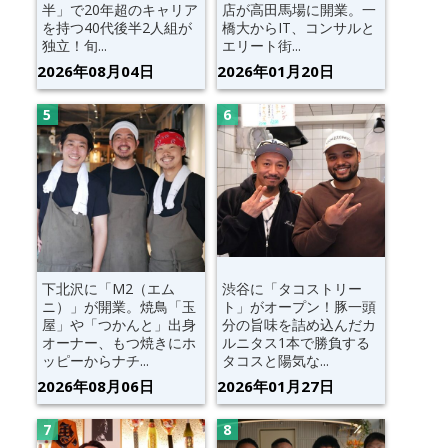
半」で20年超のキャリア
店が高田馬場に開業。一
を持つ40代後半2人組が
橋大からIT、コンサルと
独立！旬...
エリート街...
2026年08月04日
2026年01月20日
下北沢に「M2（エム
渋谷に「タコストリー
ニ）」が開業。焼鳥「玉
ト」がオープン！豚一頭
屋」や「つかんと」出身
分の旨味を詰め込んだカ
オーナー、もつ焼きにホ
ルニタス1本で勝負する
ッピーからナチ...
タコスと陽気な...
2026年08月06日
2026年01月27日