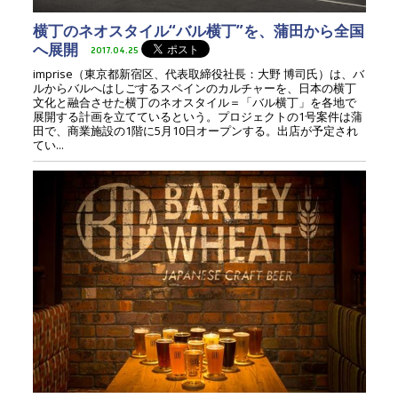
横丁のネオスタイル“バル横丁”を、蒲田から全国
へ展開
2017.04.25
imprise（東京都新宿区、代表取締役社長：大野 博司氏）は、バ
ルからバルへはしごするスペインのカルチャーを、日本の横丁
文化と融合させた横丁のネオスタイル＝「バル横丁」を各地で
展開する計画を立てているという。プロジェクトの1号案件は蒲
田で、商業施設の1階に5月10日オープンする。出店が予定され
てい...