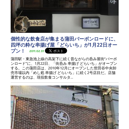
個性的な飲食店が集まる蒲田バーボンロードに、
四坪の粋な串揚げ屋「どらいち」が1月22日オー
プン！
2011.02.01
蒲田駅・東急池上線の高架下に続く昔ながらの呑み屋街“バーボ
ンロード”に、1月22日、「街呑み 串揚げ どらいち」がオープン
する。この蒲田店は、2010年12月にオープンした世田谷中央卸
売市場以内「めし処 串揚げ どらいち」に続く2号店目だ。店舗
運営するのは、現役飲食コンサルタ...