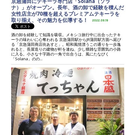
京急蒲田にテキーラ専門店「Solana（ソラ
ナ）」がオープン。長年、酒の卸で経験を積んだ
女性店主が70種を超えるプレミアムテキーラを
取り揃え、その魅力を伝導する！
2022.09.19
酒の卸を経験して知識を吸収。メキシコ旅行中に出合ったテキ
ーラの味わいに心奪われる 京急蒲田駅からJR蒲田駅方面へ延び
る「京急蒲田商店街あすと」。昭和風情漂うこの通りを一歩逸
れると、長屋造りの建物が軒を連ね、少し猥雑な雰囲気の小路
に入る。小さな十字路の一角で出合うは、風にたなびく
「Solana」のの...