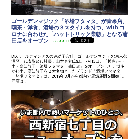
ゴールデンマジック「酒場フタマタ」が青果店、
喫茶・洋食、酒場の３スタイルを持つ、with コ
ロナに合わせた「ハットトリック業態」となる蒲
田店をオープン
2020.07.14
DDホールディングスの連結子会社、ゴールデンマジック(東京都
港区、代表取締役社長：山本勇太氏)は、7月13日、「博多かわ
串・高知餃子 酒場フタマタ 蒲田店」をオープンした。博多
かわ串、高知餃子を２大名物としたブランド「酒場フタマタ」
「酔場フタマタ」は、2019年8月から都内で店舗展開を開始し、
同店は...