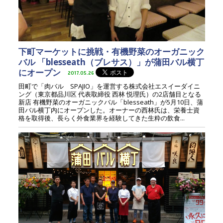
下町マーケットに挑戦・有機野菜のオーガニック
バル 「blesseath（ブレサス）」が蒲田バル横丁
にオープン
2017.05.26
田町で「肉バル SPAJIO」を運営する株式会社エスイーダイニ
ング（東京都品川区 代表取締役 西林 悦理氏）の2店舗目となる
新店 有機野菜のオーガニックバル「blesseath」が5月10日、蒲
田バル横丁内にオープンした。オーナーの西林氏は、栄養士資
格を取得後、長らく外食業界を経験してきた生粋の飲食...