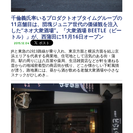
千倫義氏率いるプロダクトオブタイムグループの
11店舗目は、団塊ジュニア世代の価値観を注入
した“ネオ大衆酒場”。「大衆酒場 BEETLE（ビー
トル）」が、西蒲田に11月16日オープン
2015.12.04
JRと東急の2社3路線が乗り入れ、東京方面と横浜方面を結ぶ京
浜エリアを代表する商業地、住宅地として活気のある街・蒲
田。駅の周りには八百屋や薬局、生活雑貨店などが軒を連ねる
昔からの地域密着型の商店街が残り、どこか懐かしい下町風情
が漂う。路地裏には、昼から酒が飲める老舗大衆酒場や小さな
スナックがひしめき...