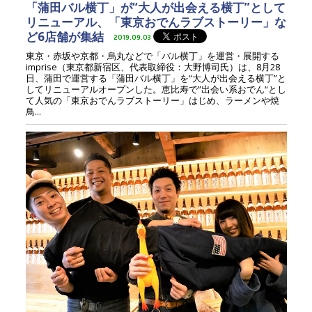
「蒲田バル横丁」が“大人が出会える横丁”として
リニューアル、「東京おでんラブストーリー」な
ど6店舗が集結
2019.09.03
東京・赤坂や京都・烏丸などで「バル横丁」を運営・展開する
imprise（東京都新宿区、代表取締役：大野博司氏）は、8月28
日、蒲田で運営する「蒲田バル横丁」を“大人が出会える横丁”と
してリニューアルオープンした。恵比寿で”出会い系おでん“とし
て人気の「東京おでんラブストーリー」はじめ、ラーメンや焼
鳥...