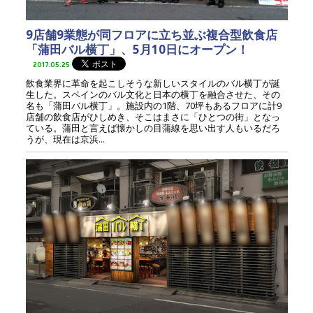
9店舗9業態が同フロアに立ち並ぶ複合型飲食店
「蒲田バル横丁」、5月10日にオープン！
2017.05.25
飲食業界に革命を起こしそうな新しいスタイルのバル横丁が誕
生した。スペインのバル文化と日本の横丁を融合させた、その
名も「蒲田バル横丁」。施設内の1階、70坪もあるフロアに計9
店舗の飲食店がひしめき、そこはまさに「ひとつの街」となっ
ている。蒲田と言えば懐かしの目蒲線を思い出す人もいるだろ
うが、現在は京浜...