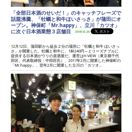
「全部日本酒のせいだ！」のキャッチフレーズで
話題沸騰、「牡蠣と和牛ほいさっさ」が蒲田にオ
ープン。神保町「Mr.happy」、立川「カツオ」
に次ぐ日本酒業態３店舗目
2018.12.26
12月12日、蒲田駅から徒歩２分の場所に「牡蠣と和牛 ほいさっ
さ」が開業した。牡蠣と和牛に、1杯240円～とリーズナブルに
提供する日本酒がウリの居酒屋だ。運営はH VIEW（東京都千代
田区、代表取締役：中田匠氏）、2017年2月に開業した神保町の
「Mr.happy」、翌年2月に開業した立川の「カツオ...