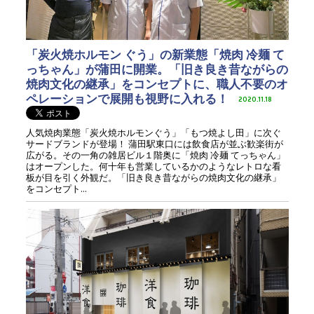
「炭火焼ホルモン ぐう」の新業態「焼肉 冷麺 て
っちゃん」が蒲田に開業。「旧き良き昔ながらの
焼肉文化の継承」をコンセプトに、職人不要のオ
ペレーションで展開も視野に入れる！
2020.11.18
人気焼肉業態「炭火焼ホルモンぐう」「もつ焼よし田」に次ぐ
サードブランドが登場！ 蒲田駅東口には飲食店が並ぶ歓楽街が
広がる。その一角の雑居ビル１階奥に「焼肉 冷麺 てっちゃん」
はオープンした。何十年も営業しているかのようなレトロな看
板が目を引く外観だ。「旧き良き昔ながらの焼肉文化の継承」
をコンセプト...