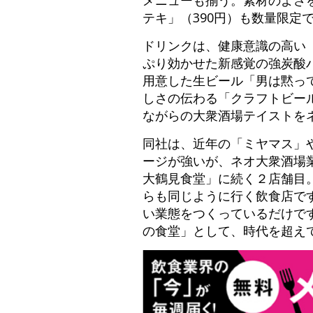
メニューも揃う。素材のよさ
テキ」（390円）も数量限定
ドリンクは、健康意識の高い
ぷり効かせた新感覚の強炭酸
用意した生ビール「男は黙って
しさの伝わる「クラフトビー
ながらの大衆酒場テイストを
同社は、近年の「ミヤマス」や
ージが強いが、ネオ大衆酒場業
大鶴見食堂」に続く２店舗目
らも同じように行く飲食店で
い業態をつくっているだけで
の食堂」として、時代を超え