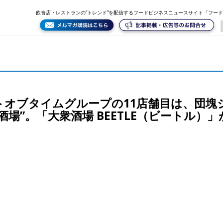
ュニア世代の価値観を注入した“ネオ大衆酒場”。「大衆酒場 BEETLE（ビートル）」が、西蒲田に1
飲食店・レストランの“トレンド”を配信するフードビジネスニュースサイト「フー
トオブタイムグループの11店舗目は、団塊
場”。「大衆酒場 BEETLE（ビートル）」