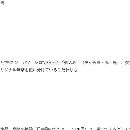
完備
た“牛スジ、ガツ、シロ”が入った「煮込み」（左から白・赤・黒）。贅
オリジナル味噌を使い分けているこだわりも
逸品、宮崎の地鶏「日南鶏のたたき」（320円）は、歯ごたえを楽しん