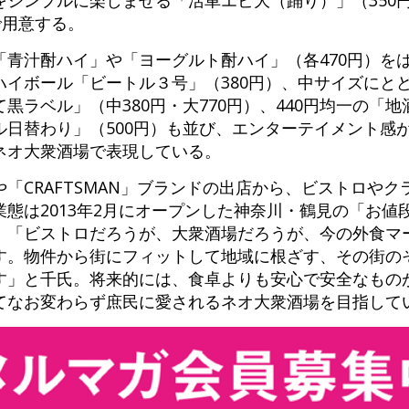
をシンプルに楽しませる「活車エビ大（踊り）」（350
で用意する。
「青汁酎ハイ」や「ヨーグルト酎ハイ」（各470円）を
ハイボール「ビートル３号」（380円）、中サイズにと
黒ラベル」（中380円・大770円）、440円均一の「
ル日替わり」（500円）も並び、エンターテイメント感
ネオ大衆酒場で表現している。
「CRAFTSMAN」ブランドの出店から、ビストロや
態は2013年2月にオープンした神奈川・鶴見の「お値
。「ビストロだろうが、大衆酒場だろうが、今の外食マ
す。物件から街にフィットして地域に根ざす、その街の
す」と千氏。将来的には、食卓よりも安心で安全なもの
てなお変わらず庶民に愛されるネオ大衆酒場を目指して