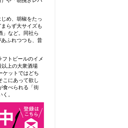
円）や「朝挽きレバ
はじめ、胡椒をたっ
どまらず大サイズも
地酒」など。同社ら
があふれつつも、昔
クラフトビールのイメ
段以上の大衆酒場
ーケットではどち
そこにあって欲し
が食べられる「街
いく。