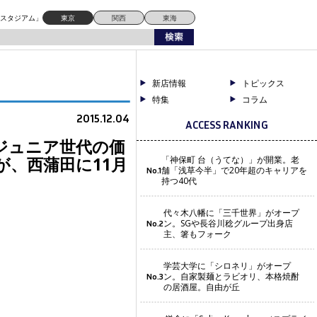
1月16日オープン
ドスタジアム」
東京
関西
東海
新店情報
トピックス
特集
コラム
2015.12.04
ACCESS RANKING
ジュニア世代の価
が、西蒲田に11月
「神保町 台（うてな）」が開業。老
舗「浅草今半」で20年超のキャリアを
No.1
持つ40代
代々木八幡に「三千世界」がオープ
ン。SGや長谷川稔グループ出身店
No.2
主、箸もフォーク
学芸大学に「シロネリ」がオープ
ン。自家製麺とラビオリ、本格焼酎
No.3
の居酒屋。自由が丘