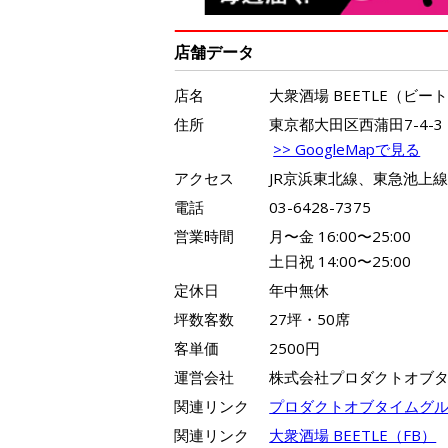
店舗データ
店名
大衆酒場 BEETLE（ビー
住所
東京都大田区西蒲田7-4-
>> GoogleMapで見る
アクセス
JR京浜東北線、東急池上
電話
03-6428-7375
営業時間
月〜金 16:00〜25:00
土日祝 14:00〜25:00
定休日
年中無休
坪数客数
27坪・50席
客単価
2500円
運営会社
株式会社プロダクトオブ
関連リンク
プロダクトオブタイムグル
関連リンク
大衆酒場 BEETLE（FB）