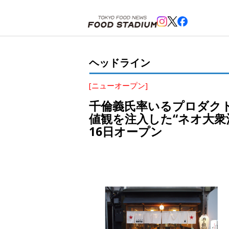
ホーム
>
ヘッドライン
>
蒲田
>
千倫義氏率いるプロダクトオブタイムグループの11店舗目は、団塊ジ
ヘッドライン
[ニューオープン]
千倫義氏率いるプロダク
値観を注入した“ネオ大衆酒
16日オープン