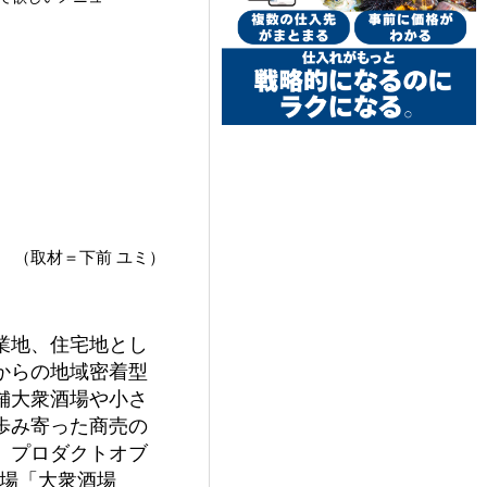
（取材＝下前 ユミ）
業地、住宅地とし
からの地域密着型
舗大衆酒場や小さ
歩み寄った商売の
、プロダクトオブ
酒場「大衆酒場