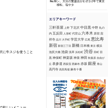
ン。大分の繁盛店がわずか2年で東京
No.10
移転、塩やタ
三軒茶屋
中目黒
下北沢
中野
丸の
上野
六本木
五反田
吉
内
代官山
人形町
原宿
恵比寿
学芸大学
祥寺
大手町
広尾
品川
新宿
新橋
日本橋
横浜
新宿三丁目
東京
渋谷
池袋
沢に牛スジを使うこと
浅草
目
池尻大橋
浜松町
田町
神楽坂
神田
黒
神保町
神泉
秋葉原
自由が
銀座
赤坂
表参道
丘
西荻窪
西麻布
青山
高円寺
麻布十番
高田馬場
で欲しいメニュー