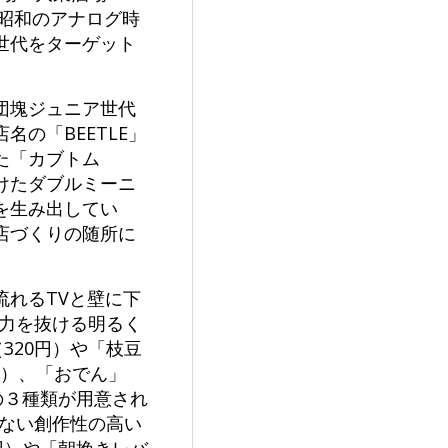
、昭和のアナログ時
世代をターゲット
団塊ジュニア世代
の「BEETLE」
た「カブトム
けたダブルミーニ
を生み出してい
店づくりの随所に
れるTVと壁に下
の力を抜ける明るく
320円）や「枝豆
〜）、「おでん」
の３種類が用意され
かない創作性の高い