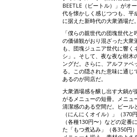
BEETLE（ビートル）」が
代を懐かしく感じつつも、平
に据えた新時代の大衆酒場だ
「僕らの親世代の団塊世代と
の価値観がおり混ざった大衆酒
も、団塊ジュニア世代に響く
シ」。そして、夜な夜な樹木
ングだ。さらに、アルファベ
る。この隠された意味に通じ
あるのが同店だ。
大衆酒場感を醸し出す大鍋が
がるメニューの短冊。メニュー
清潔感のある空間だ。ビールと
（にんにくオイル）」（370
（各種130円〜）などの定
た「もつ煮込み」（各350円