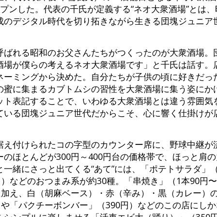
オープンした。代表の千氏が定義する“ネオ大衆酒場”とは
成のデジタル時代を切り拓きながら生きる団塊ジュニア
。
呼ばれる昭和のお父さんたちがつくったのが大衆酒場。
場が僕らの考えるネオ⼤衆酒場です」と千氏は話す。店名
ネーミングから決めた。自分たちが子供の頃に好きだっ
の蜜に集まるカブトムシの習性を大衆酒場に集う姿にか
ット表記することで、いわゆる大衆酒場とは違う雰囲気
ている団塊ジュニア世代だからこそ、心に響く仕掛けが
据え付けられたコの字型のカウンター席に、野球中継が流
のほとんどが300円～400円台の価格帯で、ほっと肩
一緒にさっと出てくる“あて”には、「ポテトサラダ」（
円）などのおつまみ系が約30種。「串焼き」（1本90円
番に加え、白（胡麻ベース）・赤（辛み）・黒（カレー）
）や「パクチーボンバー」（390円）などのこの店にし