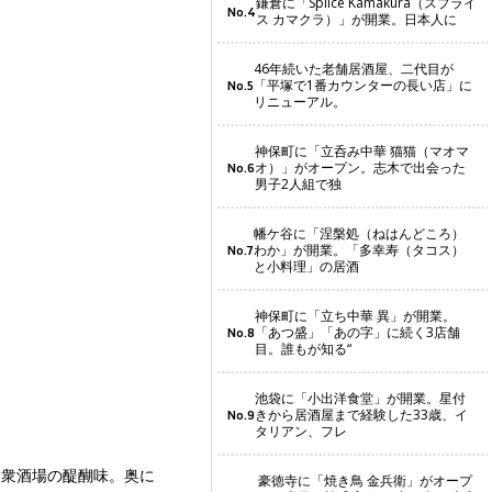
鎌倉に「Splice Kamakura（スプライ
No.4
ス カマクラ）」が開業。日本人に
46年続いた老舗居酒屋、二代目が
「平塚で1番カウンターの長い店」に
No.5
リニューアル。
神保町に「立呑み中華 猫猫（マオマ
オ）」がオープン。志木で出会った
No.6
男子2人組で独
幡ケ谷に「涅槃処（ねはんどころ）
わか」が開業。「多幸寿（タコス）
No.7
と小料理」の居酒
神保町に「立ち中華 異」が開業。
「あつ盛」「あの字」に続く3店舗
No.8
目。誰もが知る“
池袋に「小出洋食堂」が開業。星付
きから居酒屋まで経験した33歳、イ
No.9
タリアン、フレ
大衆酒場の醍醐味。奥に
豪徳寺に「焼き鳥 金兵衛」がオープ