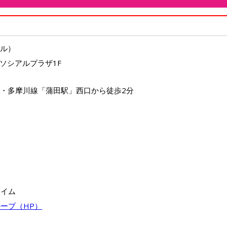
トル）
3 ソシアルプラザ1F
線・多摩川線「蒲田駅」西口から徒歩2分
タイム
ープ（HP）