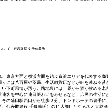
スにて。代表取締役 千倫義氏
入れ、東京方面と横浜方面を結ぶ京浜エリアを代表する商
周りには八百屋や薬局、生活雑貨店などが軒を連ねる昔
しい下町風情が漂う。路地裏には、昼から酒が飲める老
常連客を中心に連日賑わいをみせるなど、庶民の生活に
。その蒲田駅西口から徒歩２分、ドンキホーテの裏手に
、代表取締役 千倫義氏）の11店舗目となるネオ大衆