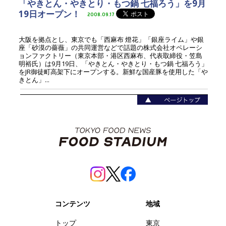
「やきとん・やきとり・もつ鍋 七福ろう」を9月
19日オープン！
2008.09.17
大阪を拠点とし、東京でも「西麻布 燈花」「銀座ライム」や銀
座「砂漠の薔薇」の共同運営などで話題の株式会社オペレーシ
ョンファクトリー（東京本部・港区西麻布、代表取締役・笠島
明裕氏）は9月19日、「やきとん・やきとり・もつ鍋 七福ろう」
をJR御徒町高架下にオープンする。新鮮な国産豚を使用した「や
きとん」...
コンテンツ
地域
トップ
東京