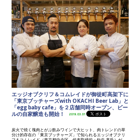
エッジオブクリフ＆コムレイドが御徒町高架下に
「東京ブッチャーズwith OKACHI Beer Lab」と
「egg baby cafe」を２店舗同時オープン、ビー
ルの自家醸造も開始！
2019.03.01
炭火で焼く塊肉とがぶ飲みワインで大ヒット、肉トレンドの草
分け的存在の「東京ブッチャーズ」で知られるエッジオブクリ
フ＆コムレイド（東京都中央区、代表取締役：針生 真氏）が、