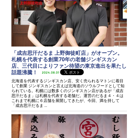
「成吉思汗だるま 上野御徒町店」がオープン。
札幌を代表する創業70年の老舗ジンギスカン
店、三代目によりファン待望の東京進出を果たし
話題沸騰！
2024.08.01
北海道を代表するジンギスカン店、安く売られるマトンに着目
して創業 ジンギスカンと言えば北海道のソウルフードとして知
られている。札幌には数多くのジンギスカン店があるが「成吉
思汗だるま」は札幌を代表する老舗だ。運営のだるま４・４は
これまで札幌に６店舗を展開してきたが、今回、満を持して
「成吉思汗だるま ...