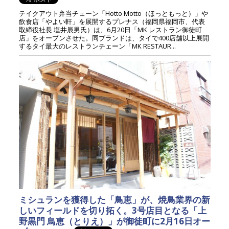
テイクアウト弁当チェーン「Hotto Motto（ほっともっと）」や
飲食店「やよい軒」を展開するプレナス（福岡県福岡市、代表
取締役社長 塩井辰男氏）は、6月20日「MK レストラン御徒町
店」をオープンさせた。同ブランドは、タイで400店舗以上展開
するタイ最大のレストランチェーン「MK RESTAUR...
ミシュランを獲得した「鳥恵」が、焼鳥業界の新
しいフィールドを切り拓く。3号店目となる「上
野黒門 鳥恵（とりえ）」が御徒町に2月16日オー