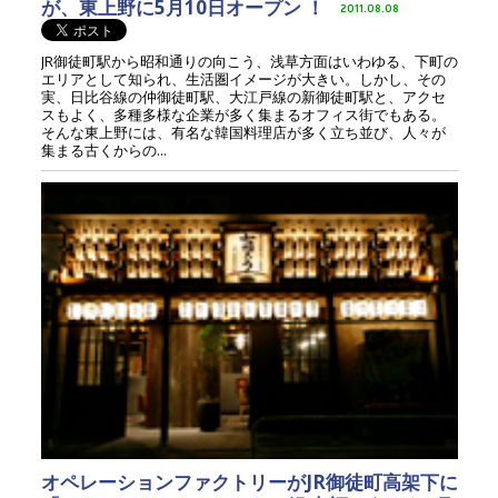
が、東上野に5月10日オープン ！
2011.08.08
JR御徒町駅から昭和通りの向こう、浅草方面はいわゆる、下町の
エリアとして知られ、生活圏イメージが大きい。しかし、その
実、日比谷線の仲御徒町駅、大江戸線の新御徒町駅と、アクセ
スもよく、多種多様な企業が多く集まるオフィス街でもある。
そんな東上野には、有名な韓国料理店が多く立ち並び、人々が
集まる古くからの...
オペレーションファクトリーがJR御徒町高架下に