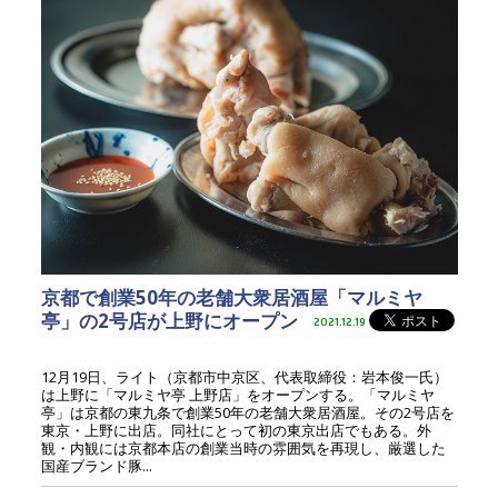
京都で創業50年の老舗大衆居酒屋「マルミヤ
亭」の2号店が上野にオープン
2021.12.19
12月19日、ライト（京都市中京区、代表取締役：岩本俊一氏）
は上野に「マルミヤ亭 上野店」をオープンする。「マルミヤ
亭」は京都の東九条で創業50年の老舗大衆居酒屋。その2号店を
東京・上野に出店。同社にとって初の東京出店でもある。外
観・内観には京都本店の創業当時の雰囲気を再現し、厳選した
国産ブランド豚...