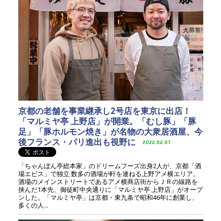
京都の老舗を事業継承し2号店を東京に出店！
「マルミヤ亭 上野店」が開業。「むし豚」「豚
足」「豚ホルモン焼き」が名物の大衆居酒屋、今
後フランス・パリ進出も視野に
2022.02.07
「ちゃんぼん亭総本家」のドリームフーズ出身2人が、京都「酒
場エビス」で独立 数多の酒場が軒を連ねる上野アメ横エリア。
酒場のメインストリートであるアメ横商店街からＪＲの線路を
挟んだ1本先、御徒町中央通りに「マルミヤ亭 上野店」がオープ
ンした。「マルミヤ亭」は京都・東九条で昭和46年に創業し、
多くの人...