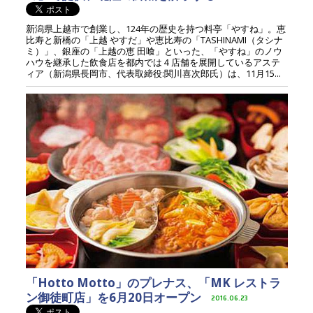
新潟県上越市で創業し、124年の歴史を持つ料亭「やすね」。恵
比寿と新橋の「上越 やすだ」や恵比寿の「TASHINAMI（タシナ
ミ）」、銀座の「上越の恵 田喰」といった、「やすね」のノウ
ハウを継承した飲食店を都内では４店舗を展開しているアステ
ィア（新潟県長岡市、代表取締役:関川喜次郎氏）は、11月15...
「Hotto Motto」のプレナス、「MK レストラ
ン御徒町店」を6月20日オープン
2016.06.23