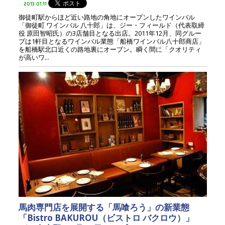
2013.01.11
御徒町駅からほど近い路地の角地にオープンしたワインバル
「御徒町 ワインバル 八十郎」は、ジー・フィールド（代表取締
役 原田智昭氏）の3店舗目となる出店。2011年12月、同グルー
プは1軒目となるワインバル業態「船橋ワインバル八十郎商店」
を船橋駅北口近くの路地裏にオープン。瞬く間に「クオリティ
が高いワ...
馬肉専門店を展開する「馬喰ろう」の新業態
「Bistro BAKUROU（ビストロ バクロウ）」