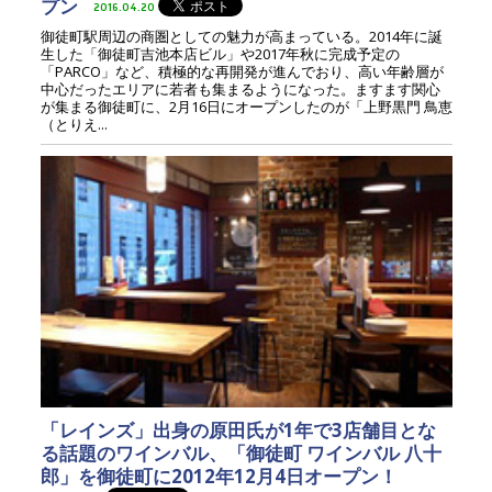
プン
2016.04.20
御徒町駅周辺の商圏としての魅力が高まっている。2014年に誕
生した「御徒町吉池本店ビル」や2017年秋に完成予定の
「PARCO」など、積極的な再開発が進んでおり、高い年齢層が
中心だったエリアに若者も集まるようになった。ますます関心
が集まる御徒町に、2月16日にオープンしたのが「上野黒門 鳥恵
（とりえ...
「レインズ」出身の原田氏が1年で3店舗目とな
る話題のワインバル、「御徒町 ワインバル 八十
郎」を御徒町に2012年12月4日オープン！