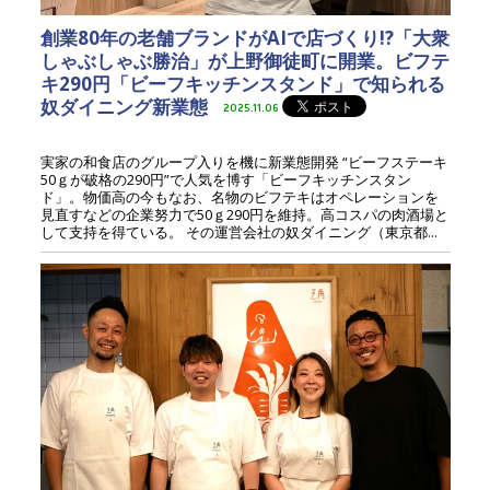
創業80年の老舗ブランドがAIで店づくり!?「大衆
しゃぶしゃぶ勝治」が上野御徒町に開業。ビフテ
キ290円「ビーフキッチンスタンド」で知られる
奴ダイニング新業態
2025.11.06
実家の和食店のグループ入りを機に新業態開発 “ビーフステーキ
50ｇが破格の290円”で人気を博す「ビーフキッチンスタン
ド」。物価高の今もなお、名物のビフテキはオペレーションを
見直すなどの企業努力で50ｇ290円を維持。高コスパの肉酒場と
して支持を得ている。 その運営会社の奴ダイニング（東京都...