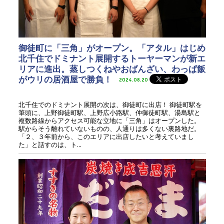
御徒町に「三角」がオープン。「アタル」はじめ
北千住でドミナント展開するトーヤーマンが新エ
リアに進出。蒸しつくねやおばんざい、わっぱ飯
がウリの居酒屋で勝負！
2024.08.20
北千住でのドミナント展開の次は、御徒町に出店！ 御徒町駅を
筆頭に、上野御徒町駅、上野広小路駅、仲御徒町駅、湯島駅と
複数路線からアクセス可能な立地に「三角」はオープンした。
駅からそう離れていないものの、人通りは多くない裏路地だ。
「２、３年前から、このエリアに出店したいと考えていまし
た」と話すのは、ト...