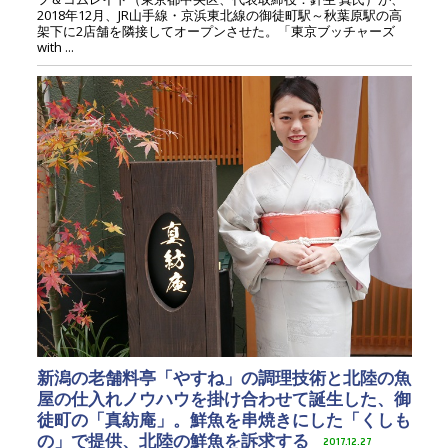
2018年12月、JR山手線・京浜東北線の御徒町駅～秋葉原駅の高
架下に2店舗を隣接してオープンさせた。「東京ブッチャーズ
with ...
新潟の老舗料亭「やすね」の調理技術と北陸の魚
屋の仕入れノウハウを掛け合わせて誕生した、御
徒町の「真紡庵」。鮮魚を串焼きにした「くしも
の」で提供、北陸の鮮魚を訴求する
2017.12.27