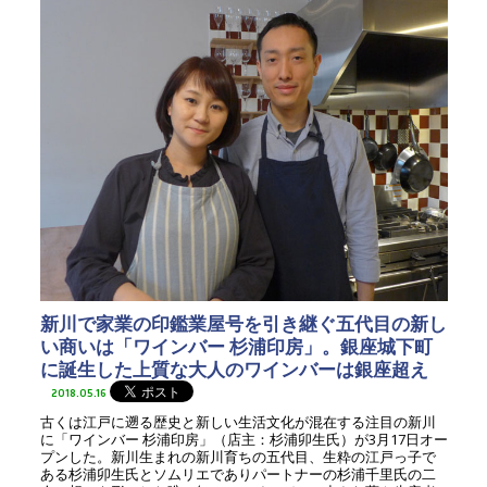
新川で家業の印鑑業屋号を引き継ぐ五代目の新し
い商いは「ワインバー 杉浦印房」。銀座城下町
に誕生した上質な大人のワインバーは銀座超え
2018.05.16
古くは江戸に遡る歴史と新しい生活文化が混在する注目の新川
に「ワインバー 杉浦印房」（店主：杉浦卯生氏）が3月17日オー
プンした。新川生まれの新川育ちの五代目、生粋の江戸っ子で
ある杉浦卯生氏とソムリエでありパートナーの杉浦千里氏の二