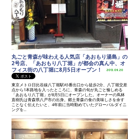
丸ごと青森が味わえる人気店「あおもり湯島」の
2号店、「あおもり八丁堀」が都会の真ん中、オ
フィス街の八丁堀に8月5日オープン！
2013.09.20
東京メトロ日比谷線八丁堀駅A5番出口から徒歩2分、八丁堀交差
点から1本路地を入ったところに、青森の旬が丸ごと愉しめる
「あおもり八丁堀」が8月5日にオープンした。オーナーの蔦林
直樹氏は青森県八戸市の出身。郷土青森の食の美味しさを余す
ことなく伝えたいと、4年前に当時勤めていたグローバルダイニ
ングを...