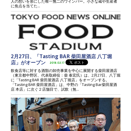
人の想いを形にした唯一無二のワインバー。小さな蔵や生産者
に焦点を当てた...
2月27日、「Tasting BAR 柴田屋酒店 八丁堀
店」がオープン
2018.02.17
飲食店等に対する酒類の卸売事業を中心に展開する柴田屋酒店
（東京都中野区、代表取締役：柴 泰宏氏）は、2月27日、八丁堀
に「Tasting BAR 柴田屋酒店 八丁堀店」をオープンする。
「Tasting BAR 柴田屋酒店」は、中野の「Tasting Bar柴田屋酒
店 本店」に次ぐ２店舗目で、試飲（無...