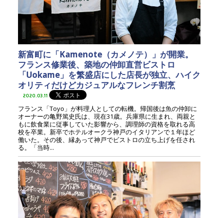
新富町に「Kamenote（カメノテ）」が開業。
フランス修業後、築地の仲卸直営ビストロ
「Uokame」を繁盛店にした店長が独立、ハイク
オリティだけどカジュアルなフレンチ割烹
2020.03.11
フランス「Toyo」が料理人としての転機。帰国後は魚の仲卸に
オーナーの亀野篤史氏は、現在31歳。兵庫県に生まれ、両親と
もに飲食業に従事していた影響から、調理師の資格を取れる高
校を卒業。新卒でホテルオークラ神戸のイタリアンで１年ほど
働いた。その後、縁あって神戸でビストロの立ち上げを任され
る。「当時...