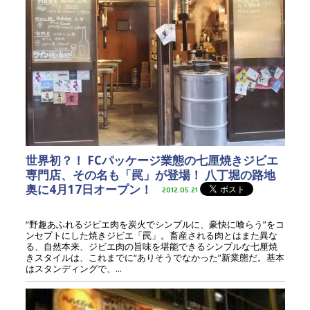
世界初？！ FCパッケージ業態の七厘焼きジビエ
専門店、その名も「罠」が登場！ 八丁堀の路地
奥に4月17日オープン！
2012.05.21
“野趣あふれるジビエ肉を炭火でシンプルに、豪快に喰らう”をコ
ンセプトにした焼きジビエ「罠」。畜産される肉とはまた異な
る、自然本来、ジビエ肉の旨味を堪能できるシンプルな七厘焼
きスタイルは、これまでに“ありそうでなかった”新業態だ。基本
はスタンディングで、...