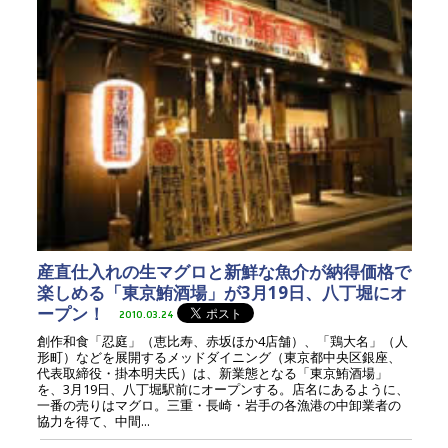
産直仕入れの生マグロと新鮮な魚介が納得価格で
楽しめる「東京鮪酒場」が3月19日、八丁堀にオ
ープン！
2010.03.24
創作和食「忍庭」（恵比寿、赤坂ほか4店舗）、「鶏大名」（人
形町）などを展開するメッドダイニング（東京都中央区銀座、
代表取締役・掛本明夫氏）は、新業態となる「東京鮪酒場」
を、3月19日、八丁堀駅前にオープンする。店名にあるように、
一番の売りはマグロ。三重・長崎・岩手の各漁港の中卸業者の
協力を得て、中間...