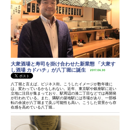
大衆酒場と寿司を掛け合わせた新業態 「大衆す
し酒場 カドハチ」が八丁堀に誕生
2017.06.30
八丁堀と言えば、ビジネス街。こうしたイメージが数年後に
は、変わっているかもしれない。近年、東京駅や銀座駅に近い
立地に注目が集まっており、駅周辺の湊二丁目などでは再開発
が行われている。また、隣駅の築地駅には市場があり、一部移
転の余波が八丁堀まで及ぶ可能性も高い。こうした背景から存
在感を高めている八丁堀...