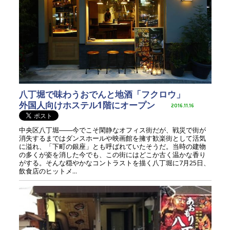
八丁堀で味わうおでんと地酒「フクロウ」
外国人向けホステル1階にオープン
2016.11.16
中央区八丁堀――今でこそ閑静なオフィス街だが、戦災で街が
消失するまではダンスホールや映画館を擁す歓楽街として活気
に溢れ、「下町の銀座」とも呼ばれていたそうだ。当時の建物
の多くが姿を消した今でも、この街にはどこか古く温かな香り
がする。そんな穏やかなコントラストを描く八丁堀に7月25日、
飲食店のヒットメ...