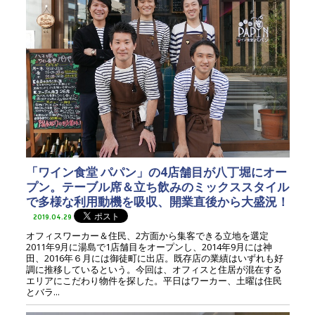
「ワイン食堂 パパン」の4店舗目が八丁堀にオー
プン。テーブル席＆立ち飲みのミックススタイル
で多様な利用動機を吸収、開業直後から大盛況！
2019.04.29
オフィスワーカー＆住民、2方面から集客できる立地を選定
2011年9月に湯島で1店舗目をオープンし、2014年9月には神
田、2016年６月には御徒町に出店。既存店の業績はいずれも好
調に推移しているという。今回は、オフィスと住居が混在する
エリアにこだわり物件を探した。平日はワーカー、土曜は住民
とバラ...