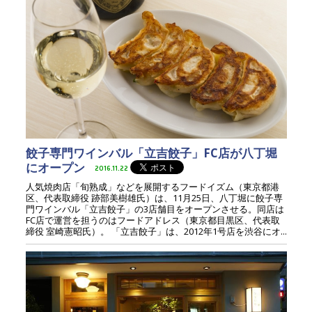
餃子専門ワインバル「立吉餃子」FC店が八丁堀
にオープン
2016.11.22
人気焼肉店「旬熟成」などを展開するフードイズム（東京都港
区、代表取締役 跡部美樹雄氏）は、11月25日、八丁堀に餃子専
門ワインバル「立吉餃子」の3店舗目をオープンさせる。同店は
FC店で運営を担うのはフードアドレス（東京都目黒区、代表取
締役 室崎憲昭氏）。 「立吉餃子」は、2012年1号店を渋谷にオ...