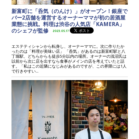
新富町に「呑気（のんけ）」がオープン！銀座で
バー2店舗を運営するオーナーママが初の居酒屋
業態に挑戦。料理は渋谷の人気店「KAMERA」
のシェフが監修
2023.05.17
エステティシャンから転身し、オーナーママに。次に作りたか
ったのは「料理が美味い店」 「呑気」があるのは新富町駅と八
丁堀駅、どちらからも徒歩5分以内の場所。オーナーの浅沼氏は
以前から次に店を出すなら食事がメインの店を考えていたと話
す。「私はこの近隣になじみがあるのですが、この界隈には1人
で行きやすい...