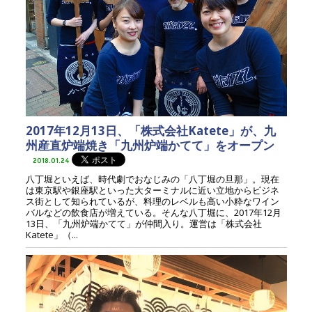
2017年12月13日、「株式会社Katete」が、九
州産直炉端焼き「九州炉端かてて」をオープン
2018.01.24
八丁堀といえば、時代劇でおなじみの「八丁堀の旦那」。現在
は東京駅や銀座駅といった大ターミナルに近い立地からビジネ
ス街として知られているが、料理のレベルも高い小粋なワイン
バルなどの飲食店が増えている。そんな八丁堀に、2017年12月
13日、「九州炉端かてて」が仲間入り。運営は「株式会社
Katete」（...