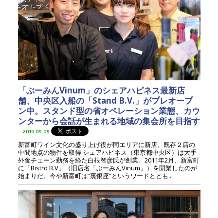
「ぶーみんVinum」のシェアハピネス最新店
舗、中央区入船の「Stand B.V.」がプレオープ
ン中。スタンド型の省オペレーション業態、カウ
ンターから会話が生まれる地域の集会所を目指す
2019.09.09
新富町ワイン文化の盛り上げ役が同エリアに新店。既存２店の
中間地点の物件を取得 シェアハピネス（東京都中央区）は大手
外食チェーン勤務を経た白根智彦氏が創業。2011年2月、新富町
に「Bistro B.V」（旧店名「ぶーみんVinum」）を開業したのが
始まりだ。今や新富町は”裏銀座“というワードととも...