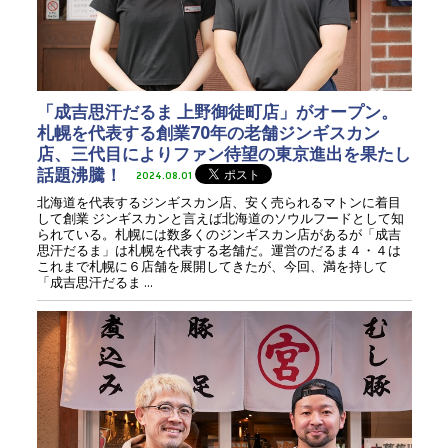
「成吉思汗だるま 上野御徒町店」がオープン。
札幌を代表する創業70年の老舗ジンギスカン
店、三代目によりファン待望の東京進出を果たし
話題沸騰！
2024.08.01
北海道を代表するジンギスカン店、安く売られるマトンに着目
して創業 ジンギスカンと言えば北海道のソウルフードとして知
られている。札幌には数多くのジンギスカン店があるが「成吉
思汗だるま」は札幌を代表する老舗だ。運営のだるま４・４は
これまで札幌に６店舗を展開してきたが、今回、満を持して
「成吉思汗だるま ...