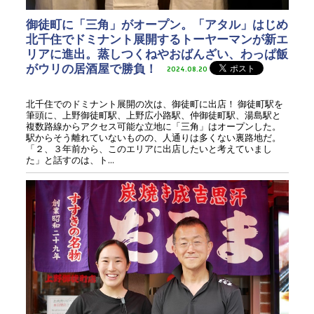
御徒町に「三角」がオープン。「アタル」はじめ
北千住でドミナント展開するトーヤーマンが新エ
リアに進出。蒸しつくねやおばんざい、わっぱ飯
がウリの居酒屋で勝負！
2024.08.20
北千住でのドミナント展開の次は、御徒町に出店！ 御徒町駅を
筆頭に、上野御徒町駅、上野広小路駅、仲御徒町駅、湯島駅と
複数路線からアクセス可能な立地に「三角」はオープンした。
駅からそう離れていないものの、人通りは多くない裏路地だ。
「２、３年前から、このエリアに出店したいと考えていまし
た」と話すのは、ト...