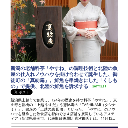
新潟の老舗料亭「やすね」の調理技術と北陸の魚
屋の仕入れノウハウを掛け合わせて誕生した、御
徒町の「真紡庵」。鮮魚を串焼きにした「くしも
の」で提供、北陸の鮮魚を訴求する
2017.12.27
新潟県上越市で創業し、124年の歴史を持つ料亭「やすね」。恵
比寿と新橋の「上越 やすだ」や恵比寿の「TASHINAMI（タシナ
ミ）」、銀座の「上越の恵 田喰」といった、「やすね」のノウ
ハウを継承した飲食店を都内では４店舗を展開しているアステ
ィア（新潟県長岡市、代表取締役:関川喜次郎氏）は、11月15...