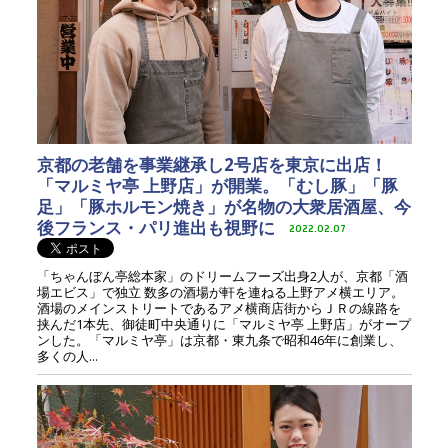
京都の老舗を事業継承し2号店を東京に出店！
「マルミヤ亭 上野店」が開業。「むし豚」「豚
足」「豚ホルモン焼き」が名物の大衆居酒屋、今
後フランス・パリ進出も視野に
2022.02.07
「ちゃんぼん亭総本家」のドリームフーズ出身2人が、京都「酒
場エビス」で独立 数多の酒場が軒を連ねる上野アメ横エリア。
酒場のメインストリートであるアメ横商店街からＪＲの線路を
挟んだ1本先、御徒町中央通りに「マルミヤ亭 上野店」がオープ
ンした。「マルミヤ亭」は京都・東九条で昭和46年に創業し、
多くの人...