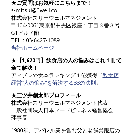
★ご質問はお気軽にこちらまで！
s-mitsui@3well.co
株式会社スリーウェルマネジメント
〒104-0061東京都中央区銀座１丁目３番３号
G1ビル７階
TEL：03-6427-1089
当社ホームページ
★
【1,620円】飲食店の人の悩みはこれ１冊で
全て解決！
アマゾン外食本ランキング１位獲得『
飲食店
経営“人の悩み”を解決する33の法則
』
★三ツ井創太郎プロフィール
株式会社スリーウェルマネジメント代表
一般社団法人日本フードビジネス経営協会
理事長
1980年、アパレル業を営む父と老舗呉服店の