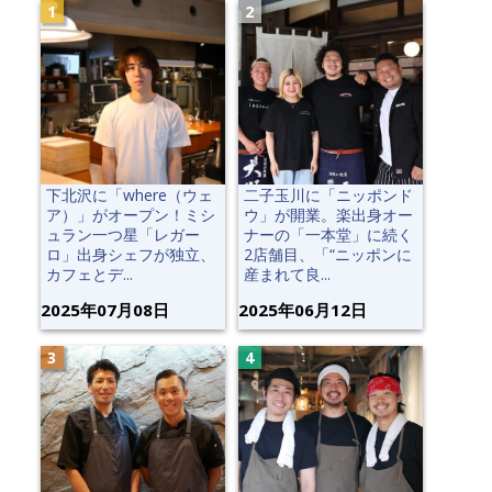
下北沢に「where（ウェ
二子玉川に「ニッポンド
ア）」がオープン！ミシ
ウ」が開業。楽出身オー
ュラン一つ星「レガー
ナーの「一本堂」に続く
ロ」出身シェフが独立、
2店舗目、「“ニッポンに
カフェとデ...
産まれて良...
2025年07月08日
2025年06月12日