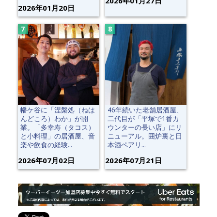
2026年01月27日
2026年01月20日
幡ケ谷に「涅槃処（ねは
46年続いた老舗居酒屋、
んどころ）わか」が開
二代目が「平塚で1番カ
業。「多幸寿（タコス）
ウンターの長い店」にリ
と小料理」の居酒屋、音
ニューアル。囲炉裏と日
楽や飲食の経験...
本酒ペアリ...
2026年07月02日
2026年07月21日