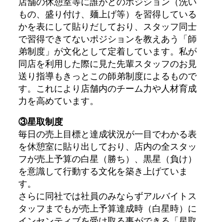
店舗の休憩室等に誰がどのポジション（洗い
もの、盛り付け、麺上げ等）を習得している
かを表にして貼りだしており、スタッフ同士
で習得できてないポジションを教えあう「師
弟制度」が文化として定着しています。私が
同店を利用した際に見た先輩スタッフのお見
送り指導もきっとこの師弟制度によるもので
す。これにより店舗内のチーム力や人材育成
力を高めています。
③星取制度
毎日の売上目標と達成状況が一目でわかる表
を休憩室に貼り出しており、店内の全スタッ
フが売上予算の白星（勝ち）、黒星（負け）
を意識して行動する文化を築き上げていま
す。
さらに同社では社員のみならずアルバイトス
タッフまでもが売上予算達成時（白星時）に
インセンティブを受け取る事ができる「星取