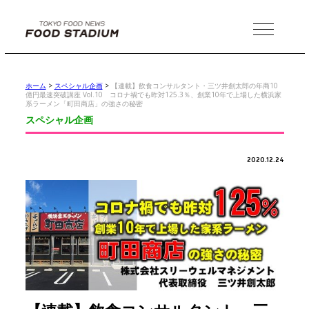
MENU
ホーム
>
スペシャル企画
>
【連載】飲食コンサルタント・三ツ井創太郎の年商10
億円最速突破講座 Vol.10 コロナ禍でも昨対125.3％、創業10年で上場した横浜家
系ラーメン「町田商店」の強さの秘密
スペシャル企画
2020.12.24