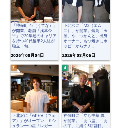
「神保町 台（うてな）」
下北沢に「M2（エム
が開業。老舗「浅草今
ニ）」が開業。焼鳥「玉
半」で20年超のキャリア
屋」や「つかんと」出身
を持つ40代後半2人組が
オーナー、もつ焼きにホ
独立！旬...
ッピーからナチ...
2026年08月04日
2026年08月06日
下北沢に「where（ウェ
神保町に「立ち中華 異」
ア）」がオープン！ミシ
が開業。「あつ盛」「あ
ュラン一つ星「レガー
の字」に続く3店舗目。