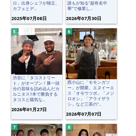
ロ」出身シェフが独立、
誰もが知る“超有名中
カフェとデ...
華”で修業し...
2025年07月08日
2026年07月30日
渋谷に「タコストリー
西小山に「モモンガツ
ト」がオープン！豚一頭
ー」が開業。エヌイーエ
分の旨味を詰め込んだカ
ス「オモウツボ」「メジ
ルニタス1本で勝負する
ロオシ」「アライザラ
タコスと陽気な...
シ」など三茶の“...
2026年01月27日
2026年07月07日