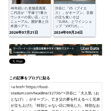
46年続いた老舗居酒屋、
渋谷に「VS（ブイエ
二代目が「平塚で1番カ
ス）」がオープン。京都
ウンターの長い店」にリ
の立ち食いそば
ニューアル。囲炉裏と日
「SUBA」とワインショ
本酒ペアリ...
ップ「VIRTUS」...
2026年07月21日
2024年09月24日
この記事をブログに貼る
<a href="https://food-
stadium.com/headline/32736/">渋谷に「大人気（お
となげ）」がオープン。亡き父の夢を叶えるべく兄弟
が立ち上げた「特別じゃない日に特化した、特別なお