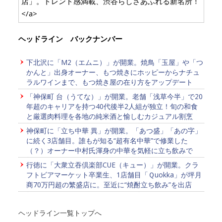
店」。トレンド感満載、渋谷らしさあふれる新名所！
</a>
ヘッドライン バックナンバー
下北沢に「M2（エムニ）」が開業。焼鳥「玉屋」や「つ
かんと」出身オーナー、もつ焼きにホッピーからナチュ
ラルワインまで、もつ焼き屋の在り方をアップデート
「神保町 台（うてな）」が開業。老舗「浅草今半」で20
年超のキャリアを持つ40代後半2人組が独立！旬の和食
と厳選肉料理を各地の純米酒と愉しむカジュアル割烹
神保町に「立ち中華 異」が開業。「あつ盛」「あの字」
に続く3店舗目。誰もが知る“超有名中華”で修業した
（？）オーナー中村氏渾身の中華を気軽に立ち飲みで
行徳に「大衆立吞倶楽部CUE（キュー）」が開業。クラ
フトビアマーケット卒業生、1店舗目「Ｑuokka」が坪月
商70万円超の繁盛店に。至近に“焼酎立ち飲み”を出店
ヘッドライン一覧トップへ