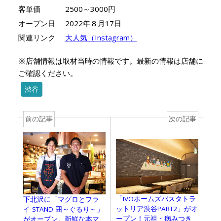
客単価
2500～3000円
オープン日
2022年８月17日
関連リンク
大人気（Instagram）
※店舗情報は取材当時の情報です。最新の情報は店舗に
ご確認ください。
渋谷
前の記事
次の記事
「IVOホームズパスタトラ
下北沢に「マグロとフラ
ットリア渋谷PART2」がオ
イ STAND 囲～ぐるり～」
ープン！元祖・病みつき
がオープン。新鮮な本マ