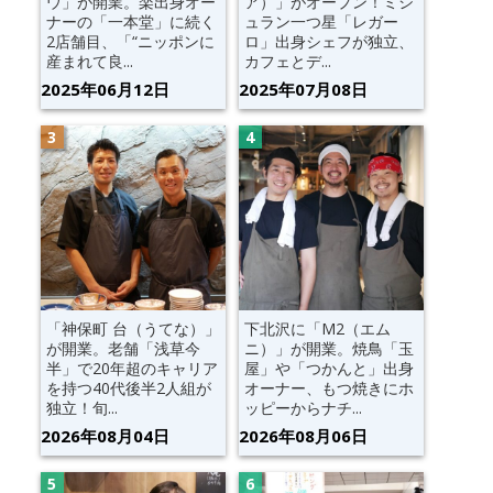
ウ」が開業。楽出身オー
ア）」がオープン！ミシ
ナーの「一本堂」に続く
ュラン一つ星「レガー
2店舗目、「“ニッポンに
ロ」出身シェフが独立、
産まれて良...
カフェとデ...
2025年06月12日
2025年07月08日
「神保町 台（うてな）」
下北沢に「M2（エム
が開業。老舗「浅草今
ニ）」が開業。焼鳥「玉
半」で20年超のキャリア
屋」や「つかんと」出身
を持つ40代後半2人組が
オーナー、もつ焼きにホ
独立！旬...
ッピーからナチ...
2026年08月04日
2026年08月06日