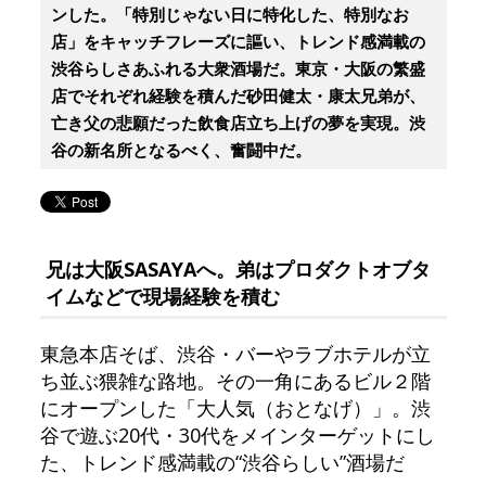
ンした。「特別じゃない日に特化した、特別なお
店」をキャッチフレーズに謳い、トレンド感満載の
渋谷らしさあふれる大衆酒場だ。東京・大阪の繁盛
店でそれぞれ経験を積んだ砂田健太・康太兄弟が、
亡き父の悲願だった飲食店立ち上げの夢を実現。渋
谷の新名所となるべく、奮闘中だ。
兄は大阪SASAYAへ。弟はプロダクトオブタ
イムなどで現場経験を積む
東急本店そば、渋谷・バーやラブホテルが立
ち並ぶ猥雑な路地。その一角にあるビル２階
にオープンした「大人気（おとなげ）」。渋
谷で遊ぶ20代・30代をメインターゲットにし
た、トレンド感満載の“渋谷らしい”酒場だ