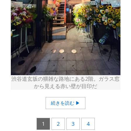
渋谷道玄坂の猥雑な路地にある2階。ガラス窓
から見える赤い壁が目印だ
続きを読む ▶
1
2
3
4