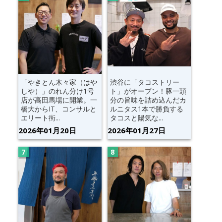
「やきとん木々家（はや
渋谷に「タコストリー
しや）」のれん分け1号
ト」がオープン！豚一頭
店が高田馬場に開業。一
分の旨味を詰め込んだカ
橋大からIT、コンサルと
ルニタス1本で勝負する
エリート街...
タコスと陽気な...
2026年01月20日
2026年01月27日