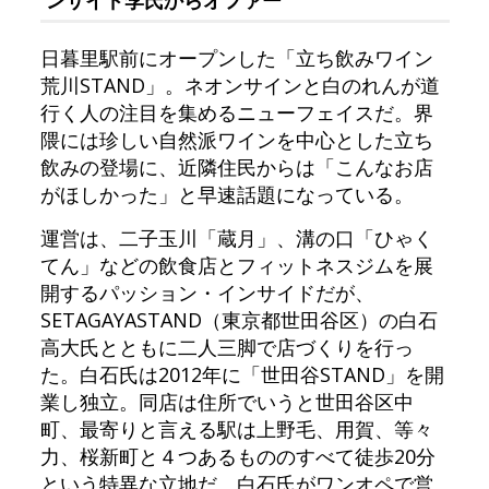
ンサイド李氏からオファー
日暮里駅前にオープンした「立ち飲みワイン
荒川STAND」。ネオンサインと白のれんが道
行く人の注目を集めるニューフェイスだ。界
隈には珍しい自然派ワインを中心とした立ち
飲みの登場に、近隣住民からは「こんなお店
がほしかった」と早速話題になっている。
運営は、二子玉川「蔵月」、溝の口「ひゃく
てん」などの飲食店とフィットネスジムを展
開するパッション・インサイドだが、
SETAGAYASTAND（東京都世田谷区）の白石
高大氏とともに二人三脚で店づくりを行っ
た。白石氏は2012年に「世田谷STAND」を開
業し独立。同店は住所でいうと世田谷区中
町、最寄りと言える駅は上野毛、用賀、等々
力、桜新町と４つあるもののすべて徒歩20分
という特異な立地だ。白石氏がワンオペで営