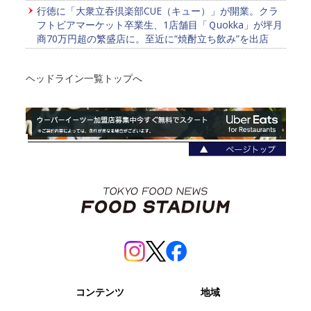
行徳に「大衆立吞倶楽部CUE（キュー）」が開業。クラ
フトビアマーケット卒業生、1店舗目「Ｑuokka」が坪月
商70万円超の繁盛店に。至近に“焼酎立ち飲み”を出店
ヘッドライン一覧トップへ
コンテンツ
地域