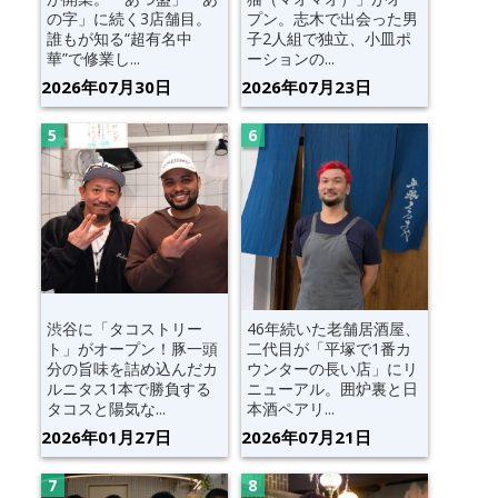
の字」に続く3店舗目。
プン。志木で出会った男
誰もが知る“超有名中
子2人組で独立、小皿ポ
華”で修業し...
ーションの...
2026年07月30日
2026年07月23日
渋谷に「タコストリー
46年続いた老舗居酒屋、
ト」がオープン！豚一頭
二代目が「平塚で1番カ
分の旨味を詰め込んだカ
ウンターの長い店」にリ
ルニタス1本で勝負する
ニューアル。囲炉裏と日
タコスと陽気な...
本酒ペアリ...
2026年01月27日
2026年07月21日