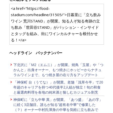
<a href="https://food-
stadium.com/headline/31505/">日暮里に「立ち飲み
ワイン 荒川STAND」が開業。知る人ぞ知る奇跡の立
ち飲み「世田谷STAND」がパッション・インサイド
とタッグを組み、街にワインカルチャーを根付かせ
る！</a>
ヘッドライン バックナンバー
下北沢に「M2（エムニ）」が開業。焼鳥「玉屋」や「つ
かんと」出身オーナー、もつ焼きにホッピーからナチュ
ラルワインまで、もつ焼き屋の在り方をアップデート
「神保町 台（うてな）」が開業。老舗「浅草今半」で20
年超のキャリアを持つ40代後半2人組が独立！旬の和食
と厳選肉料理を各地の純米酒と愉しむカジュアル割烹
神保町に「立ち中華 異」が開業。「あつ盛」「あの字」
に続く3店舗目。誰もが知る“超有名中華”で修業した
（？）オーナー中村氏渾身の中華を気軽に立ち飲みで