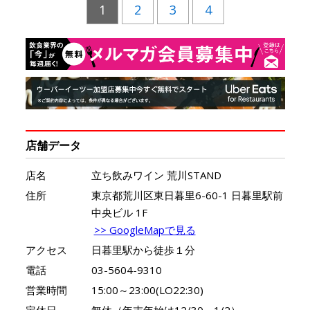
1
2
3
4
店舗データ
店名
立ち飲みワイン 荒川STAND
住所
東京都荒川区東日暮里6-60-1 日暮里駅前
中央ビル 1F
>> GoogleMapで見る
アクセス
日暮里駅から徒歩１分
電話
03-5604-9310
営業時間
15:00～23:00(LO22:30)
定休日
無休（年末年始は12/30～1/2）