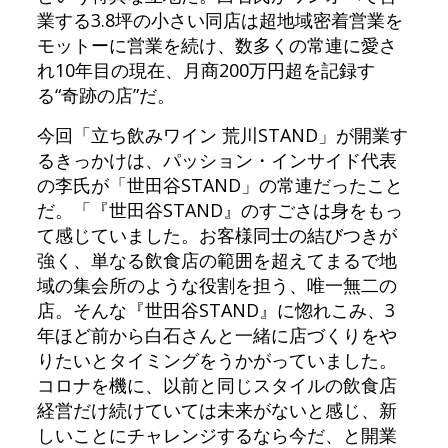
業する3.8坪の小さい同店は超地域密着営業を
モットーに営業を続け、数多くの常連に愛さ
れ10年目の現在、月商200万円超を記録す
る“奇跡の店”だ。
今回「立ち飲みワイン 荒川STAND」が開業す
るきっかけは、パッション・インサイド代表
の李氏が「世田谷STAND」の常連だったこと
だ。「『世田谷STAND』のすごさは身をもっ
て感じていました。お客様同士の結びつきが
強く、単なる飲食店の範囲を超えてまるで地
域の集会所のような役割を担う、唯一無二の
店。そんな『世田谷STAND』に惚れこみ、3
年ほど前から白石さんと一緒に店づくりをや
りたいとタイミングをうかがっていました。
コロナを機に、以前と同じスタイルの飲食店
経営だけ続けていては未来がないと感じ、新
しいことにチャレンジするなら今だ、と開業