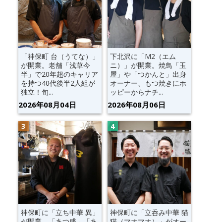
「神保町 台（うてな）」
下北沢に「M2（エム
が開業。老舗「浅草今
ニ）」が開業。焼鳥「玉
半」で20年超のキャリア
屋」や「つかんと」出身
を持つ40代後半2人組が
オーナー、もつ焼きにホ
独立！旬...
ッピーからナチ...
2026年08月04日
2026年08月06日
神保町に「立ち中華 異」
神保町に「立呑み中華 猫
が開業。「あつ盛」「あ
猫（マオマオ）」がオー