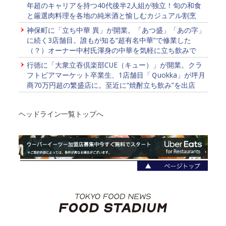
年超のキャリアを持つ40代後半2人組が独立！旬の和食
と厳選肉料理を各地の純米酒と愉しむカジュアル割烹
神保町に「立ち中華 異」が開業。「あつ盛」「あの字」
に続く3店舗目。誰もが知る“超有名中華”で修業した
（？）オーナー中村氏渾身の中華を気軽に立ち飲みで
行徳に「大衆立吞倶楽部CUE（キュー）」が開業。クラ
フトビアマーケット卒業生、1店舗目「Ｑuokka」が坪月
商70万円超の繁盛店に。至近に“焼酎立ち飲み”を出店
ヘッドライン一覧トップへ