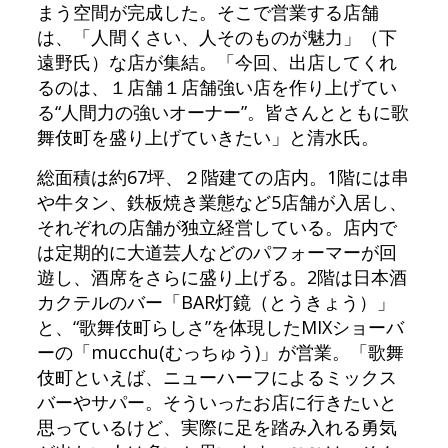
まう空間が完成した。そこで営業する店舗
は、「人間くさい、人そのものが魅力」（下
遠野氏）な店が集結。「今回、出店してくれ
るのは、１店舗１店舗強い店を作り上げてい
る“人間力の強いオーナー”。皆さんとともに歌
舞伎町を盛り上げていきたい」と清水氏。
総面積は約67坪、２階建ての店内。1階には串
や牛タン、鉄板焼き業態など5店舗が入居し、
それぞれの店舗が独立経営している。店内で
は定期的に大道芸人などのパフォーマーが回
遊し、酒席をさらに盛り上げる。2階は日本酒
カクテルのバー「BAR灯鏡（とうきょう）」
と、“歌舞伎町らしさ”を体現したMIXショーバ
ーの「mucchu(むっちゅう)」が営業。「歌舞
伎町といえば、ニューハーフによるミックス
バーやサパー。そういったお店に行きたいと
思っているけど、実際に足を踏み入れる勇気