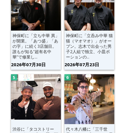
神保町に「立ち中華 異」
神保町に「立呑み中華 猫
が開業。「あつ盛」「あ
猫（マオマオ）」がオー
の字」に続く3店舗目。
プン。志木で出会った男
誰もが知る“超有名中
子2人組で独立、小皿ポ
華”で修業し...
ーションの...
2026年07月30日
2026年07月23日
渋谷に「タコストリー
代々木八幡に「三千世