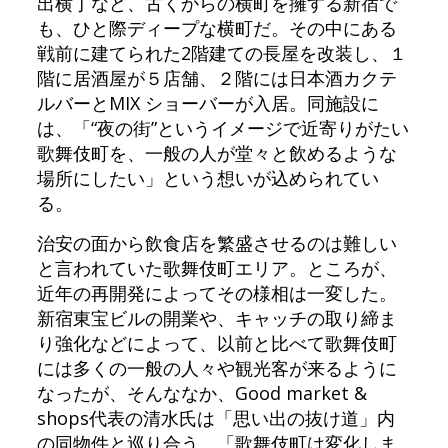
出横丁など、古くからの横町を擁する新宿で
も、ひと際ディープな横町だ。その中にある
戦前に建てられた2階建ての長屋を改装し、１
階に居酒屋が５店舗、２階には日本酒カクテ
ルバーとMIX ショーバーが入居。同施設に
は、「“夜の街”というイメージで近寄りがたい
歌舞伎町を、一般の人が堂々と飲めるような
場所にしたい」という想いが込められてい
る。
治安の面から飲食店を繁盛させるのは難しい
と言われていた歌舞伎町エリア。ところが、
近年の再開発によってその様相は一変した。
新宿東宝ビルの開業や、キャッチの取り締ま
り強化などによって、以前と比べて歌舞伎町
には多くの一般の人々や観光客が来るように
なったが、そんななか、Good market &
shops代表の清水氏は「思い出の抜け道」内
の同物件と巡り合う。「歌舞伎町は変化しま