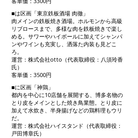
客単価：3300円
■は区画「東京鉄板酒場 肉徹」
肉メインの鉄板焼き酒場。ホルモンから高級
リブロースまで、多様な肉を鉄板焼きで楽し
める。サワーやハイボールに加えてシャンパ
ンやワインも充実し、洒落た内装も見どこ
ろ。
運営：株式会社otto（代表取締役：八須玲香
氏）
客単価：3500円
■に区画「神鶏」
都内を中心に10店舗を展開する、博多名物の
とり皮をメインとした焼き鳥業態。とり皮に
加えて水炊き、半身揚げなどの鶏料理もウリ
だ。
運営：株式会社ハイスタンド（代表取締役：
戸田博章氏）