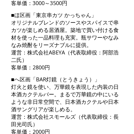
客単価：3000～3500円
■ほ区画「東京串カツ かっちゃん」
オリジナルブレンドのソースやスパイスで串
カツが楽しめる居酒屋。築地で買い付ける食
材を使った一品料理も充実。瓶サワーやなみ
なみ焼酎をリーズナブルに提供。
運営：株式会社ABEYA（代表取締役：阿部浩
二氏）
客単価：2800円
■へ区画「BAR灯鏡（とうきょう）」
灯火と鏡を使い、万華鏡を表現した内装の日
本酒カクテルバー。まるで万華鏡の中にいる
ような非日常空間で、日本酒カクテルや日本
酒サングリアが楽しめる。
運営：株式会社スモールズ（代表取締役：長
田光司氏）
客単価：2000円