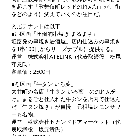
き起こす「歌舞伎町レッドのれん街」が、街
をどのように変えていくのか注目だ。
入居テナントは以下。
■い区画「圧倒的串焼き まるまさ」
姫路発の串焼き居酒屋。店内仕込みの串焼き
を1串100円からリーズナブルに提供する。
運営：株式会社ATELINK（代表取締役：松尾
守晃氏）
客単価：2500円
■ろ区画「牛タン いろ葉」
大井町の名店「牛タン いろ葉」ののれん分
け。まるごと仕入れた牛タンを店内で仕込ん
だ「牛タン焼き」が自慢。元祖塩レモンサワ
ーも名物。
運営：株式会社セカンドドアマーケット（代
表取締役：坂元貴氏）