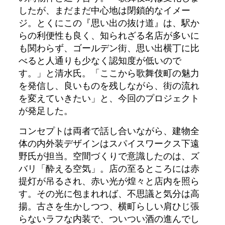
したが、まだまだ中心地は閉鎖的なイメー
ジ。とくにこの『思い出の抜け道』は、駅か
らの利便性も良く、知られざる名店が多いに
も関わらず、ゴールデン街、思い出横丁に比
べると人通りも少なく認知度が低いので
す。」と清水氏。「ここから歌舞伎町の魅力
を発信し、良いものを残しながら、街の流れ
を変えていきたい」と、今回のプロジェクト
が発足した。
コンセプトは両者で話し合いながら、建物全
体の内外装デザインはスパイスワークス下遠
野氏が担当。空間づくりで意識したのは、ズ
バリ「酔える空気」。店の至るところには赤
提灯が吊るされ、赤い光が煌々と店内を照ら
す。その光に包まれれば、不思議と気分は高
揚。古さを生かしつつ、横町らしい肩ひじ張
らないラフな内装で、ついつい酒の進んでし