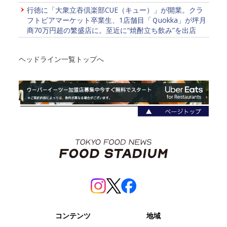
行徳に「大衆立吞倶楽部CUE（キュー）」が開業。クラ
フトビアマーケット卒業生、1店舗目「Ｑuokka」が坪月
商70万円超の繁盛店に。至近に“焼酎立ち飲み”を出店
ヘッドライン一覧トップへ
コンテンツ
地域