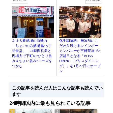
ネオ大衆酒場の新勢力
化学調味料、無添加にこ
「ちょいのみ酒場 酔っ手
だわり続けるレインボー
羽食堂」 24時間営業と
カンパニーが三軒茶屋で2
現場力で下町の“ひとり呑
店舗目となる「BLISS
み＆ちょい呑み”ニーズを
DINING（ブリスダイニン
つかむ
グ）」を1月27日にオープ
ン
この記事を読んだ人はこんな記事も読んでい
ます
24時間以内に最も見られている記事