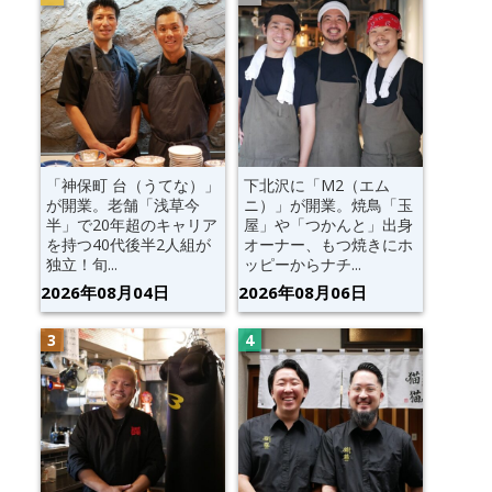
「神保町 台（うてな）」
下北沢に「M2（エム
が開業。老舗「浅草今
ニ）」が開業。焼鳥「玉
半」で20年超のキャリア
屋」や「つかんと」出身
を持つ40代後半2人組が
オーナー、もつ焼きにホ
独立！旬...
ッピーからナチ...
2026年08月04日
2026年08月06日