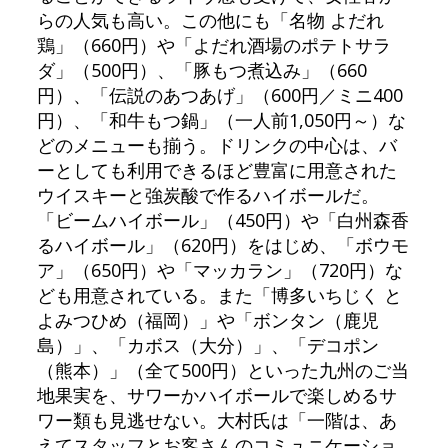
らの人気も高い。この他にも「名物 よだれ
鶏」（660円）や「よだれ酒場のポテトサラ
ダ」（500円）、「豚もつ煮込み」（660
円）、「伝説のあつあげ」（600円／ミニ400
円）、「和牛もつ鍋」（一人前1,050円～）な
どのメニューも揃う。ドリンクの中心は、バ
ーとしても利用できるほど豊富に用意された
ウイスキーと強炭酸で作るハイボールだ。
「ビームハイボール」（450円）や「白州森香
るハイボール」（620円）をはじめ、「ボウモ
ア」（650円）や「マッカラン」（720円）な
ども用意されている。また「博多いちじく と
よみつひめ（福岡）」や「ボンタン（鹿児
島）」、「カボス（大分）」、「デコポン
（熊本）」（全て500円）といった九州のご当
地果実を、サワーかハイボールで楽しめるサ
ワー類も見逃せない。大村氏は「一階は、あ
えてスタッフとお客さんのコミュニケーショ