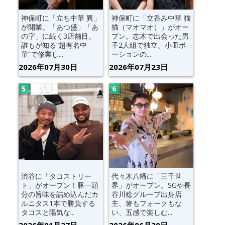
神保町に「立ち中華 異」
神保町に「立呑み中華 猫
が開業。「あつ盛」「あ
猫（マオマオ）」がオー
の字」に続く3店舗目。
プン。志木で出会った男
誰もが知る“超有名中
子2人組で独立、小皿ポ
華”で修業し...
ーションの...
2026年07月30日
2026年07月23日
渋谷に「タコストリー
代々木八幡に「三千世
ト」がオープン！豚一頭
界」がオープン。SGや長
分の旨味を詰め込んだカ
谷川稔グループ出身店
ルニタス1本で勝負する
主、箸もフォークもな
タコスと陽気な...
い、五感で楽しむ...
2026年01月27日
2026年06月30日