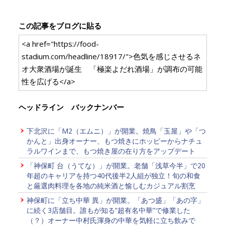
この記事をブログに貼る
<a href="https://food-
stadium.com/headline/18917/">色気を感じさせるネ
オ大衆酒場が誕生 「極楽よだれ酒場」が調布の可能
性を広げる</a>
ヘッドライン バックナンバー
下北沢に「M2（エムニ）」が開業。焼鳥「玉屋」や「つ
かんと」出身オーナー、もつ焼きにホッピーからナチュ
ラルワインまで、もつ焼き屋の在り方をアップデート
「神保町 台（うてな）」が開業。老舗「浅草今半」で20
年超のキャリアを持つ40代後半2人組が独立！旬の和食
と厳選肉料理を各地の純米酒と愉しむカジュアル割烹
神保町に「立ち中華 異」が開業。「あつ盛」「あの字」
に続く3店舗目。誰もが知る“超有名中華”で修業した
（？）オーナー中村氏渾身の中華を気軽に立ち飲みで