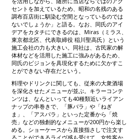
を活用しながら、随所に当店ならではのアク
セントを加えているため、昭和の名残のある
調布百店街に馴染む空間となっているのでは
ないでしょうか」と語る。なお、同氏のアイ
デアをカタチにできるのは、Miras（ミラス、
東京都北区、代表取締役 稲川聖高氏）という
施工会社の力も大きい。同社は、古民家の解
体材などを活用した施工に強みがあるため、
同氏のビジョンを具現化するために欠かすこ
とができない存在だという。
料理やドリンクに関しても、従来の大衆酒場
を深化させたメニューが並ぶ。キラーコンテ
ンツは、なんといっても40種類近いライアン
ナップの串巻きで、「豚バラ」や「ねぎ
ま」、「アスパラ」といった定番から「焼
売」などの独創的なメニューが200円から楽し
める。ショーケースから直接指さしで注文す
ることができるライヴ感も受けて、女性客か