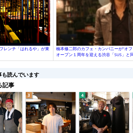
型フレンチ「はれるや」が東
楠本修二郎のカフェ・カンパニーが“オフ
オープン１周年を迎える渋谷「SUS」と同
事も読んでいます
る記事