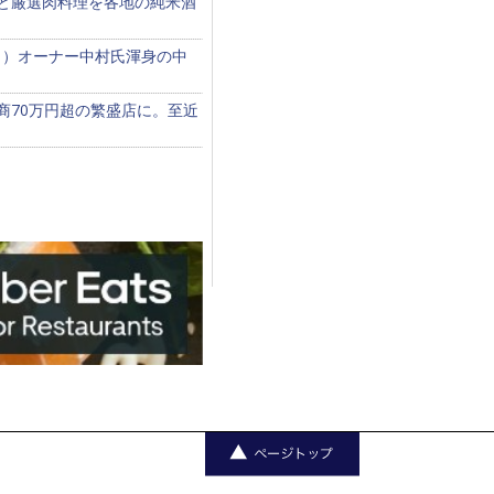
食と厳選肉料理を各地の純米酒
？）オーナー中村氏渾身の中
商70万円超の繁盛店に。至近