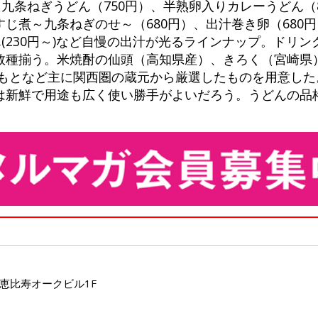
た九条ねぎうどん（750円）、半熟卵入りカレーうどん（
じ煮～九条ねぎのせ～（680円）、出汁巻き卵（680
ん(230円～)など自慢の出汁が光るラインナップ。ドリ
数種揃う。米焼酎の仙頭（高知県産）、きろく（宮崎県
つもとなど主に関西圏の蔵元から厳選したものを用意した
は新鮮で用途も広く使い勝手がよいだろう。うどんの品
 恵比寿オークビル1F