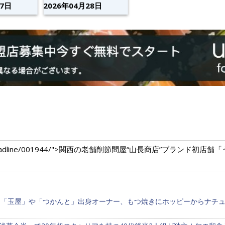
07日
2026年04月28日
ium.com/headline/001944/">関西の老舗削節問屋“山長商店”ブランド
鳥「玉屋」や「つかんと」出身オーナー、もつ焼きにホッピーからナチ