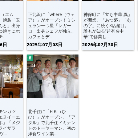
2（エム
下北沢に「where（ウェ
神保町に「立ち中華 異」
。焼鳥「玉
ア）」がオープン！ミシ
が開業。「あつ盛」「あ
んと」出身
ュラン一つ星「レガー
の字」に続く3店舗目。
つ焼きにホ
ロ」出身シェフが独立、
誰もが知る“超有名中
..
カフェとデ...
華”で修業し...
06日
2025年07月08日
2026年07月30日
モンガツ
北千住に「HiBi（ひ
エヌイーエ
び）」がオープン。「ア
ボ」「メジ
タル」で北千住ドミナン
ライザラ
トのトーヤーマン、初の
...
洋食ワイン業...