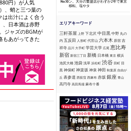
ン。大分の繁盛店がわずか2年で東京
880円）が人気
No.10
移転、塩やタ
円）、蛸と三つ葉の
ンクは出汁によく合う
）、日本酒は赤野
。ジャズのBGMが
三軒茶屋
中目黒
下北沢
中野
丸の
上野
格もあがってきた
六本木
五反田
吉
内
代官山
人形町
原宿
恵比寿
学芸大学
祥寺
大手町
広尾
品川
新宿
新橋
日本橋
横浜
新宿三丁目
東京
渋谷
池袋
浅草
目
池尻大橋
浜松町
田町
神楽坂
神田
黒
神保町
神泉
秋葉原
自由が
銀座
赤坂
表参道
丘
西荻窪
西麻布
青山
高円寺
麻布十番
高田馬場