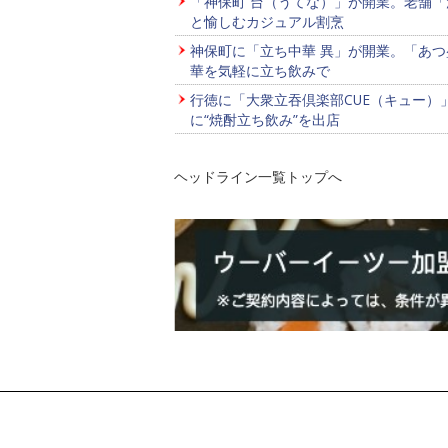
「神保町 台（うてな）」が開業。老舗「
と愉しむカジュアル割烹
神保町に「立ち中華 異」が開業。「あつ
華を気軽に立ち飲みで
行徳に「大衆立吞倶楽部CUE（キュー）
に“焼酎立ち飲み”を出店
ヘッドライン一覧トップへ