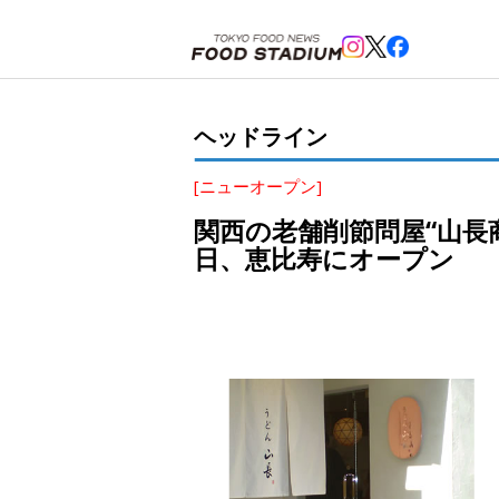
ホーム
>
ヘッドライン
>
恵比寿
>
関西の老舗削節問屋“山長商店”ブランド初店舗「うどん山長(やま
ヘッドライン
[ニューオープン]
関西の老舗削節問屋“山長商
日、恵比寿にオープン