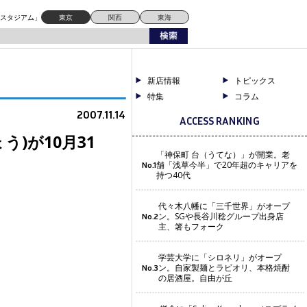
ドスタジアム」
東京
関西
東海
新店情報
トピックス
特集
コラム
2007.11.14
ACCESS RANKING
)が10月31
「神保町 台（うてな）」が開業。老
舗「浅草今半」で20年超のキャリアを
No.1
持つ40代
代々木八幡に「三千世界」がオープ
ン。SGや長谷川稔グループ出身店
No.2
主、箸もフォーク
学芸大学に「シロネリ」がオープ
ン。自家製麺とラビオリ、本格焼酎
No.3
の居酒屋。自由が丘