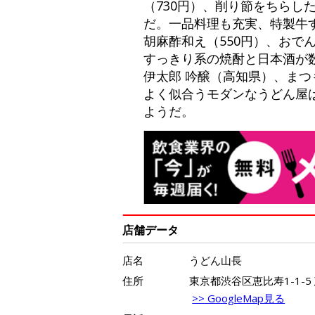
（730円）、削り節をちらし
だ。一品料理も充実、特製牛す
胡麻酢和え（550円）、おで
すっきり系の焼酎と日本酒が
伊太郎 吟醸（高知県）、ま
よく似合うモダンなうどん屋
ようだ。
店舗データ
店名
うどん山長
住所
東京都渋谷区恵比寿1-1-5
>> GoogleMap見る