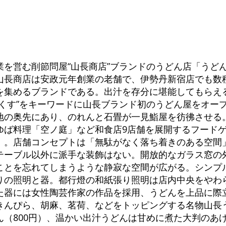
を営む削節問屋“山長商店”ブランドのうどん店「うどん山
山長商店は安政元年創業の老舗で、伊勢丹新宿店でも数
を集めるブランドである。出汁を存分に堪能してもらえ
つくす”をキーワードに山長ブランド初のうどん屋をオー
地の奥先にあり、のれんと石畳が一見鮨屋を彷彿させる。
ゆば料理「空ノ庭」など和食店9店舗を展開するフード
）。店舗コンセプトは「無駄がなく落ち着きのある空間
テーブル以外に派手な装飾はない。開放的なガラス窓の
ことを忘れてしまうような静寂な空間が広がる。シンプ
りの照明と器。都行燈の和紙張り照明は店内中央をやわ
た器には女性陶芸作家の作品を採用、うどんを上品に際立
きんぴら、胡麻、茗荷、などをトッピングする名物山長う
ん（800円）、温かい出汁うどんは甘めに煮た大判のあ