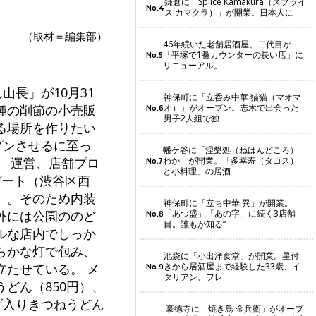
鎌倉に「Splice Kamakura（スプライ
No.4
ス カマクラ）」が開業。日本人に
（取材＝編集部）
46年続いた老舗居酒屋、二代目が
「平塚で1番カウンターの長い店」に
No.5
リニューアル。
長」が10月31
神保町に「立呑み中華 猫猫（マオマ
オ）」がオープン。志木で出会った
種の削節の小売販
No.6
男子2人組で独
る場所を作りたい
プンさせるに至っ
幡ケ谷に「涅槃処（ねはんどころ）
わか」が開業。「多幸寿（タコス）
 運営、店舗プロ
No.7
と小料理」の居酒
ゲート（渋谷区西
」。そのため内装
神保町に「立ち中華 異」が開業。
「あつ盛」「あの字」に続く3店舗
外には公園ののど
No.8
目。誰もが知る“
ルな店内でしっか
らかな灯で包み、
池袋に「小出洋食堂」が開業。星付
きから居酒屋まで経験した33歳、イ
たせている。 メ
No.9
タリアン、フレ
どん（850円）、
げ入りきつねうどん
豪徳寺に「焼き鳥 金兵衛」がオープ