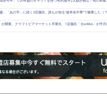
浅草今半」で20年超のキャリアを持つ40代後半2人組が独立！旬の和
盛」「あの字」に続く3店舗目。誰もが知る“超有名中華”で修業した（
」が開業。クラフトビアマーケット卒業生、1店舗目「Ｑuokka」が坪月