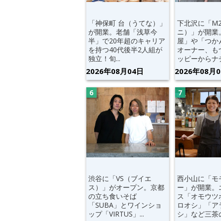
「神保町 台（うてな）」
下北沢に「M
が開業。老舗「浅草今
ニ）」が開業
半」で20年超のキャリア
屋」や「つか
を持つ40代後半2人組が
オーナー、も
独立！旬...
ッピーからナチ.
2026年08月04日
2026年08月
渋谷に「VS（ブイエ
西小山に「モ
ス）」がオープン。京都
ー」が開業。
の立ち食いそば
ス「オモウツ
「SUBA」とワインショ
ロオシ」「ア
ップ「VIRTUS」...
シ」など三茶の“