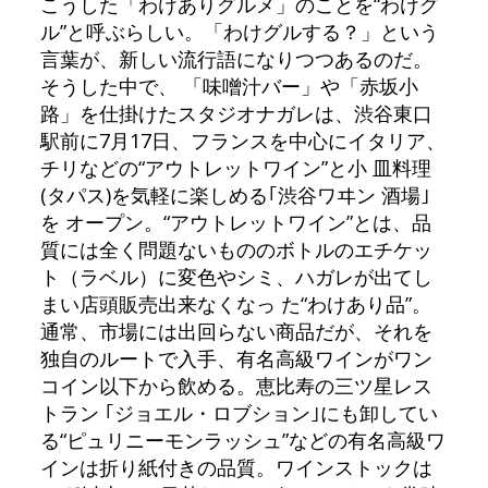
こうした「わけありグルメ」のことを“わけグ
ル”と呼ぶらしい。「わけグルする？」という
言葉が、新しい流行語になりつつあるのだ。
そうした中で、 「味噌汁バー」や「赤坂小
路」を仕掛けたスタジオナガレは、渋谷東口
駅前に7月17日、フランスを中心にイタリア、
チリなどの“アウトレットワイン”と小 皿料理
(タパス)を気軽に楽しめる｢渋谷ワヰン 酒場｣
を オープン。“アウトレットワイン”とは、品
質には全く問題ないもののボトルのエチケッ
ト（ラベル）に変色やシミ、ハガレが出てし
まい店頭販売出来なくなっ た“わけあり品”。
通常、市場には出回らない商品だが、それを
独自のルートで入手、有名高級ワインがワン
コイン以下から飲める。恵比寿の三ツ星レス
トラン ｢ジョエル・ロブション｣にも卸してい
る“ピュリニーモンラッシュ”などの有名高級ワ
インは折り紙付きの品質。ワインストックは