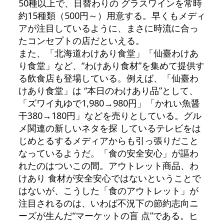
50種以上で、日替わりの グラスワインを常時
約15種類（500円～）用意する。早くもメディ
アが注目しているように、まさに時流に合っ
たコンセプトの店だといえる。
また、「北海道わけあり食堂」「仙臺わけあ
り食堂」など、“わけあり食材”を集めて提供す
る飲食店も登場している。例えば、「仙臺わ
けあり食堂」は “本日のわけあり品”として、
「ズワイ丸ゆで1,980→980円」「かれい魚醤
干380→180円」などを売りとしている。グル
メ関連の新しいネタを探 しているテレビをは
じめとるするメディアからも引っ張りだこと
なっているようだ。「食の安全安心」が謳わ
れたのはついこの間。アウトレット商品、わ
けあり 食材が安全安心ではないということで
はないが、こうした「食のアウトレット」が
注目されるのは、いわば不況下の節約志向ニ
ーズが生んだ“マーケットの盲 点”である。ヒ