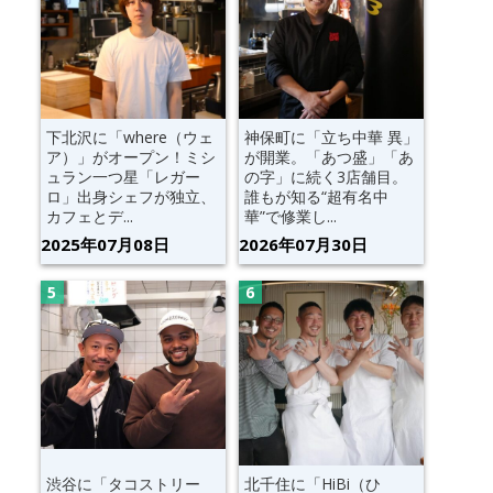
下北沢に「where（ウェ
神保町に「立ち中華 異」
ア）」がオープン！ミシ
が開業。「あつ盛」「あ
ュラン一つ星「レガー
の字」に続く3店舗目。
ロ」出身シェフが独立、
誰もが知る“超有名中
カフェとデ...
華”で修業し...
2025年07月08日
2026年07月30日
渋谷に「タコストリー
北千住に「HiBi（ひ