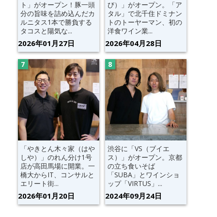
ト」がオープン！豚一頭
び）」がオープン。「ア
分の旨味を詰め込んだカ
タル」で北千住ドミナン
ルニタス1本で勝負する
トのトーヤーマン、初の
タコスと陽気な...
洋食ワイン業...
2026年01月27日
2026年04月28日
「やきとん木々家（はや
渋谷に「VS（ブイエ
しや）」のれん分け1号
ス）」がオープン。京都
店が高田馬場に開業。一
の立ち食いそば
橋大からIT、コンサルと
「SUBA」とワインショ
エリート街...
ップ「VIRTUS」...
2026年01月20日
2024年09月24日