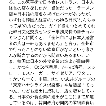
る。この繁華街で日本食レストラン、日本人
経営の店を探したが、皆無だった。ラーメン
店や日本語の店名を掲げたバーがあったが、
いずれも韓国人経営のいわゆる日式“なんちゃ
って系”の店だった。ガイド役をつとめてくれ
た韓日文化交流センター事務局長の康チョル
ミンさんに聞くと、「全州市には日本人経営
者の店は一軒もありません」と言う。全州市
で行ったことのない飲食店がないという康さ
んが断言するのだから間違いあるまい。い
ま、韓国は日本の外食企業の進出が目白押
し。かつら、CoCo壱番屋、かっぱ寿司、スシ
ロー、モスバーガー、サイゼリア、ワタミ、
すかいらーく、甲羅…etc。い志井グループの
「東京ハヤシライス倶楽部」や居酒屋「てっ
ぺん」なども進出に成功し、店を増やしてい
る。日本の外食企業の進出がここにきて加速
しているのは、韓国政府が国内の零細飲食店