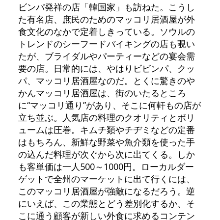
ビンパ発祥の店「韓国家」も訪ねた。こうし
た有名店、庶民のためのマッコリ居酒屋が外
食文化のなかで定着しきっている。ソウルの
トレンドのシーフードバイキングの店も覗い
たが、ブライダルやパーティーなどの宴会需
要の店。日常的には、やはりビビンパ、クッ
パ、マッコリ居酒屋なのだ。とくに驚きのや
かんマッコリ居酒屋は、街のいたるところ
に“マッコリ通り”があり、そこに何軒もの店が
立ち並ぶ。人気店の料理のクオリティとボリ
ュームは圧巻。キムチ類やチヂミなどの定番
はもちろん、新鮮な野菜や魚介類を使った手
の込んだ料理が次ぐから次に出てくる。しか
も客単価は一人500～1000円。ローカルダー
ゲットで全州のマーケットに出て行くには、
このマッコリ居酒屋が強敵になるだろう。逆
にいえば、この業態とどう差別化するか、そ
こに通う顧客が新しい外食に求めるコンテン