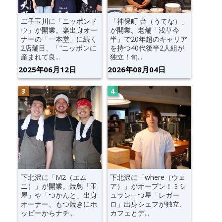
二子玉川に「ニッポンド
「神保町 台（うてな）」
ウ」が開業。楽出身オー
が開業。老舗「浅草今
ナーの「一本堂」に続く
半」で20年超のキャリア
2店舗目、「“ニッポンに
を持つ40代後半2人組が
産まれて良...
独立！旬...
2025年06月12日
2026年08月04日
下北沢に「M2（エム
下北沢に「where（ウェ
ニ）」が開業。焼鳥「玉
ア）」がオープン！ミシ
屋」や「つかんと」出身
ュラン一つ星「レガー
オーナー、もつ焼きにホ
ロ」出身シェフが独立、
ッピーからナチ...
カフェとデ...