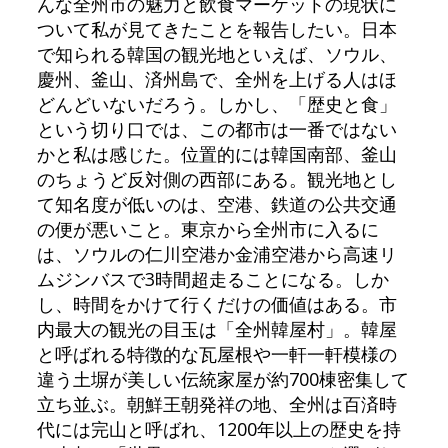
んな全州市の魅力と飲食マーケットの現状に
ついて私が見てきたことを報告したい。日本
で知られる韓国の観光地といえば、ソウル、
慶州、釜山、済州島で、全州を上げる人はほ
どんどいないだろう。しかし、「歴史と食」
という切り口では、この都市は一番ではない
かと私は感じた。位置的には韓国南部、釜山
のちょうど反対側の西部にある。観光地とし
て知名度が低いのは、空港、鉄道の公共交通
の便が悪いこと。東京から全州市に入るに
は、ソウルの仁川空港か金浦空港から高速リ
ムジンバスで3時間超走ることになる。しか
し、時間をかけて行くだけの価値はある。市
内最大の観光の目玉は「全州韓屋村」。韓屋
と呼ばれる特徴的な瓦屋根や一軒一軒模様の
違う土塀が美しい伝統家屋が約700棟密集して
立ち並ぶ。朝鮮王朝発祥の地、全州は百済時
代には完山と呼ばれ、1200年以上の歴史を持