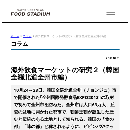
MENU
ホーム
>
コラム
>
海外飲食マーケットの研究２（韓国全羅北道全州市編）
コラム
2013.10.31
海外飲食マーケットの研究２（韓国
全羅北道全州市編）
10月24～28日、韓国全羅北道全州（チョンジュ）市
で開催された｢全州国際発酵食品EXPO2013｣の取材
で初めて全州市を訪ねた。全州市は人口63万人、丘
陵の盆地に開かれた都市で、朝鮮王朝が誕生した歴
史と伝統のある土地として知られる。韓国の「食の
都」「味の都」と称されるように、ビビンバやクッ