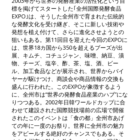
2003年から世界の発酵産業の活性化という目
標を掲げてスタートした｢全州国際発酵食品
EXPO｣は、そうした全州市で育まれた伝統的
な発酵文化を受け継ぎ、そこに新しい技術や
発想を植え付けて、さらに進化させようとの
狙いもある。第11回目を迎えた今回のEXPOに
は、世界18カ国から350を超えるブーズが出
展、キムチ、コチュジャン、味噌、納豆、漬
物、チーズ、塩辛、酢、茶、塩、酒、ビー
ル、加工食品などが展示され、世界からバイ
ヤーが駆けつけ、商談会や商品情報の交換も
盛んに行われた。このEXPOが象徴するよう
に、全州市は“世界の発酵食品産業のハブ”にな
りつつある。2002年日韓ワールドカップに合
わせて建設された国際競技場前の広場で開催
されたこのイベントは「食の都」全州市あげ
ての年に一度のお祭り。世界に全州市の魅力
をアピールする絶好のチャンスでもある。そ