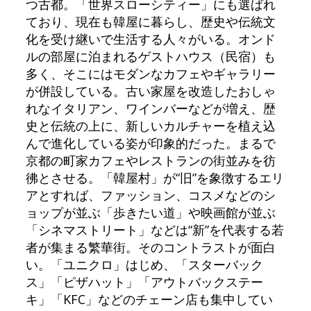
つ古都。「世界スローシティー」にも選ばれ
ており、現在も韓屋に暮らし、歴史や伝統文
化を受け継いで生活する人々がいる。オンド
ルの部屋に泊まれるゲストハウス（民宿）も
多く、そこにはモダンなカフェやギャラリー
が併設している。古い家屋を改造したおしゃ
れなイタリアン、ワインバーなどが増え、歴
史と伝統の上に、新しいカルチャーを植え込
んで進化している姿が印象的だった。まるで
京都の町家カフェやレストランの街並みを彷
彿とさせる。「韓屋村」が“旧”を象徴するエリ
アとすれば、ファッション、コスメなどのシ
ョップが並ぶ「歩きたい道」や映画館が並ぶ
「シネマストリート」などは“新”を代表する若
者が集まる繁華街。そのコントラストが面白
い。「ユニクロ」はじめ、「スターバック
ス」「ピザハット」「アウトバックステー
キ」「KFC」などのチェーン店も集中してい