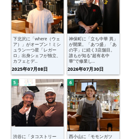
下北沢に「where（ウェ
神保町に「立ち中華 異」
ア）」がオープン！ミシ
が開業。「あつ盛」「あ
ュラン一つ星「レガー
の字」に続く3店舗目。
ロ」出身シェフが独立、
誰もが知る“超有名中
カフェとデ...
華”で修業し...
2025年07月08日
2026年07月30日
渋谷に「タコストリー
西小山に「モモンガツ