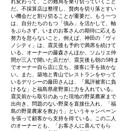
れ変わって、この難局を乗り切っていくこと
だ。不採算店は整理し、贅肉を切り落とすい
い機会だと割り切ることが重要だ。もう一つ
は、自分たちのもつ「強み」を活かして、軸
をぶらさず、いまのお客さんの期待に応える
努力を怠らないこと。例えば、神田の「ヴィ
ノシティ」は、震災後も予約で満席を続けて
いる。オーナーの藤森さんほか、ソムリエ仲
間が三人で開いた店だが、震災後も朝の5時ま
でオーナー自ら店に立ち、接客に手を抜かな
い。また、築地と青山でレストランをやって
いるデリシーの藤田さんは、「風評被害に負
けるな」と福島県産野菜に力を入れている。
震災前から取引のあった現地の野菜農家まで
出向き、問題のない野菜を直接仕入れ、「福
島の野菜農家を救おう」というキャンペーン
を張って顧客から支持を得ている。この二人
のオーナーとも、「お客さんに喜んでもら