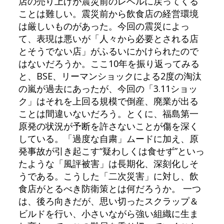
店の売り上げが震災前のレベルに戻ってくる
ことは難しい。震災前から飲食店の経営環境
は厳しいものがあった。今回の震災によっ
て、表現は悪いが「人々から必要とされる店
とそうでない店」がふるいにかけられたので
はないだろうか。ここ10年を振り返ってみる
と、BSE、リーマンショックによる2度の淘汰
の嵐が過去にあったが、今回の「3.11ショッ
ク」はそれを上回る規模で倒産、廃業が出る
ことは間違いないだろう。とくに、福島第一
原発の状況が予断を許さないことが傷を深く
している。「過度な自粛」ムードに加え、原
発事故が引き起こす“疑わしくは食せず”といっ
たような「風評被害」は長期化、深刻化しそ
うである。こうした「二次災害」に対し、飲
食店がとるべき防衛策とは何だろうか。 一つ
は、後ろ向きだが、思い切ったスクラップ＆
ビルドを行い、小さいながら強い組織に生ま