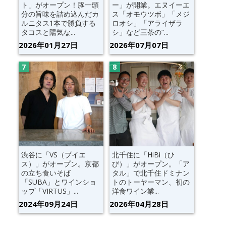
ト」がオープン！豚一頭
ー」が開業。エヌイーエ
分の旨味を詰め込んだカ
ス「オモウツボ」「メジ
ルニタス1本で勝負する
ロオシ」「アライザラ
タコスと陽気な...
シ」など三茶の“...
2026年01月27日
2026年07月07日
渋谷に「VS（ブイエ
北千住に「HiBi（ひ
ス）」がオープン。京都
び）」がオープン。「ア
の立ち食いそば
タル」で北千住ドミナン
「SUBA」とワインショ
トのトーヤーマン、初の
ップ「VIRTUS」...
洋食ワイン業...
2024年09月24日
2026年04月28日