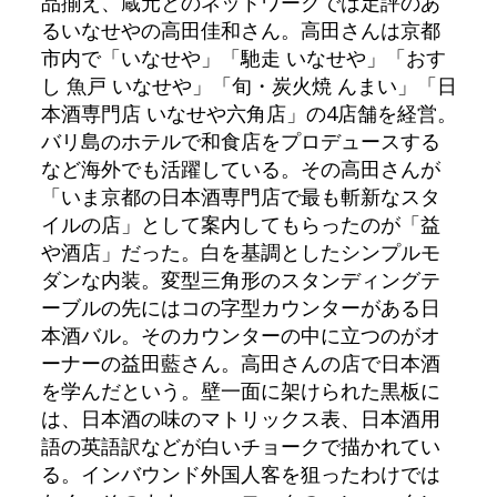
品揃え、蔵元とのネットワークでは定評のあ
るいなせやの高田佳和さん。高田さんは京都
市内で「いなせや」「馳走 いなせや」「おす
し 魚戸 いなせや」「旬・炭火焼 んまい」「日
本酒専門店 いなせや六角店」の4店舗を経営。
バリ島のホテルで和食店をプロデュースする
など海外でも活躍している。その高田さんが
「いま京都の日本酒専門店で最も斬新なスタ
イルの店」として案内してもらったのが「益
や酒店」だった。白を基調としたシンプルモ
ダンな内装。変型三角形のスタンディングテ
ーブルの先にはコの字型カウンターがある日
本酒バル。そのカウンターの中に立つのがオ
ーナーの益田藍さん。高田さんの店で日本酒
を学んだという。壁一面に架けられた黒板に
は、日本酒の味のマトリックス表、日本酒用
語の英語訳などが白いチョークで描かれてい
る。インバウンド外国人客を狙ったわけでは