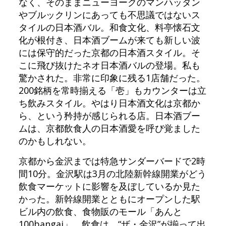
なく、そのままニューヨークのマンハッタン
やブルックリンにあっても不思議ではないス
タイルの日本酒バル。和食文化、料亭懐石文
化が根付き、日本酒ブームが来ても新しい波
には保守的だった京都の日本酒スタイル。そ
こに飛び抜けたネオ日本酒バルの登場。私も
驚かされた。非常に印象に残る1店舗だった。
200銘柄を常時揃える「壱」もカウンターは立
ち飲みスタイル。やはり日本酒文化は京都か
ら、という矜持が感じられる店。日本酒ブー
ムは、京都飲食人の日本酒愛を呼び覚ました
のかもしれない。
京都から金沢までは特急サンダーバードで2時
間10分。金沢駅は3月の北陸新幹線開業がどう
飲食マーケットに影響を及ぼしているか見た
かった。新幹線開業とともにオープンした駅
ビル内の飲食、食物販のモール「あんと
100bangai」。飲食は、“ザ・金沢”が揃って出