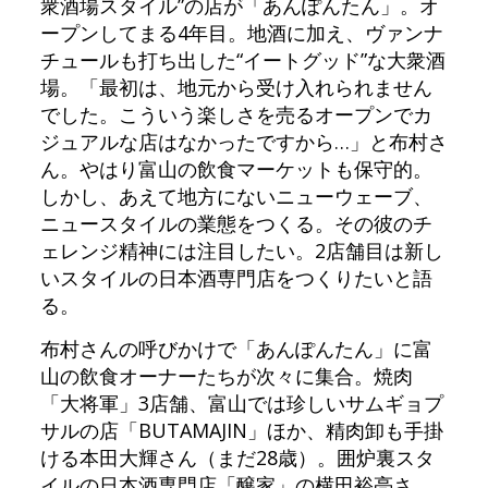
衆酒場スタイル”の店が「あんぽんたん」。オ
ープンしてまる4年目。地酒に加え、ヴァンナ
チュールも打ち出した“イートグッド”な大衆酒
場。「最初は、地元から受け入れられません
でした。こういう楽しさを売るオープンでカ
ジュアルな店はなかったですから…」と布村さ
ん。やはり富山の飲食マーケットも保守的。
しかし、あえて地方にないニューウェーブ、
ニュースタイルの業態をつくる。その彼のチ
ェレンジ精神には注目したい。2店舗目は新し
いスタイルの日本酒専門店をつくりたいと語
る。
布村さんの呼びかけで「あんぽんたん」に富
山の飲食オーナーたちが次々に集合。焼肉
「大将軍」3店舗、富山では珍しいサムギョプ
サルの店「BUTAMAJIN」ほか、精肉卸も手掛
ける本田大輝さん（まだ28歳）。囲炉裏スタ
イルの日本酒専門店「醸家」の横田裕亮さ