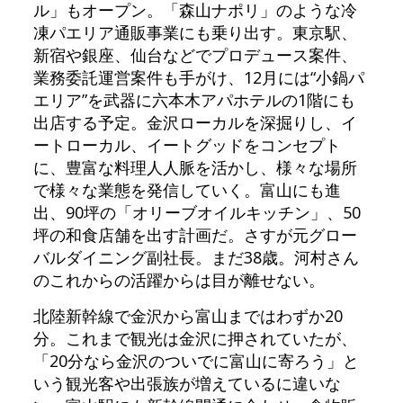
ル」もオープン。「森山ナポリ」のような冷
凍パエリア通販事業にも乗り出す。東京駅、
新宿や銀座、仙台などでプロデュース案件、
業務委託運営案件も手がけ、12月には“小鍋パ
エリア”を武器に六本木アパホテルの1階にも
出店する予定。金沢ローカルを深掘りし、イ
ートローカル、イートグッドをコンセプト
に、豊富な料理人人脈を活かし、様々な場所
で様々な業態を発信していく。富山にも進
出、90坪の「オリーブオイルキッチン」、50
坪の和食店舗を出す計画だ。さすが元グロー
バルダイニング副社長。まだ38歳。河村さん
のこれからの活躍からは目が離せない。
北陸新幹線で金沢から富山まではわずか20
分。これまで観光は金沢に押されていたが、
「20分なら金沢のついでに富山に寄ろう」と
いう観光客や出張族が増えているに違いな