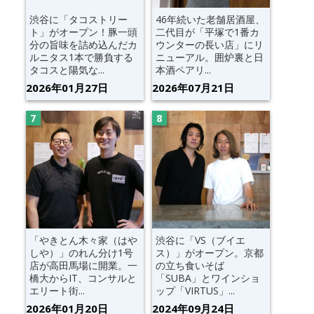
渋谷に「タコストリー
46年続いた老舗居酒屋、
ト」がオープン！豚一頭
二代目が「平塚で1番カ
分の旨味を詰め込んだカ
ウンターの長い店」にリ
ルニタス1本で勝負する
ニューアル。囲炉裏と日
タコスと陽気な...
本酒ペアリ...
2026年01月27日
2026年07月21日
「やきとん木々家（はや
渋谷に「VS（ブイエ
しや）」のれん分け1号
ス）」がオープン。京都
店が高田馬場に開業。一
の立ち食いそば
橋大からIT、コンサルと
「SUBA」とワインショ
エリート街...
ップ「VIRTUS」...
2026年01月20日
2024年09月24日