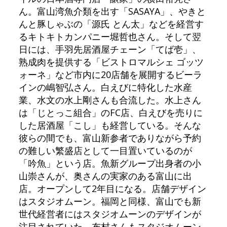
ん。富山湾魚介類を出す「SASAYA」、やきと
んと豚しゃぶの「源氏 とん太」などを経営す
るキトキトカンパニー堀哲也さん。そして翌
日には、手羽先居酒屋チェーン「てば壱」、
熟成肉を提供する「ビストロマルシェ ゴッツ
ォーネ」など市内に20店舗を展開するビーラ
インの嶋智弘さん。白えびに特化した水産
業、水文の水上剛さんも合流した。水上さん
は「じとっこ組合」のFC店、白えびを売りに
した居酒屋「こし」も経営している。そんな
彼らの間でも、富山新参者でありながら予約
の難しい繁盛店として一目置いているのが
「吟魚」という店。魚新グループ出身者の小
山崇さんが、奥さんの実家のある富山に出
店。オープンして2年目になる。店舗デザイン
はスタジオムーン。福岡と同様、富山でも新
世代経営者にはスタジオムーンのデザインが
注目されていた。布村さんもスタジオムーン