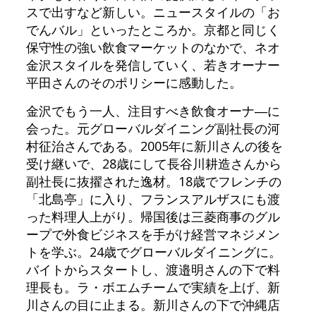
スで出すなど新しい。ニュースタイルの「お
でんバル」といったところか。京都と同じく
保守性の強い飲食マーケットのなかで、ネオ
金沢スタイルを発信していく、若きオーナー
平田さんのそのポリシーに感動した。
金沢でもう一人、注目すべき飲食オーナ―に
会った。元グローバルダイニング副社長の河
村征治さんである。2005年に新川さんの後を
受け継いで、28歳にして長谷川耕造さんから
副社長に抜擢された逸材。18歳でフレンチの
「北島亭」に入り、フランスアルザスにも渡
った料理人上がり。帰国後は三菱商事のグル
ープで外食ビジネスを手がけ経営マネジメン
トを学ぶ。24歳でグローバルダイニングに。
バイトからスタートし、渡邉明さんの下で料
理長も。ラ・ボエムチームで実績を上げ、新
川さんの目に止まる。新川さんの下で沖縄店