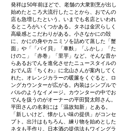
発祥は50年前ほどで、老舗の大衆割烹が出し
始めたところ大流行したことから、おでんの
店も急増したという。いまでも名店といわれ
るところがいくつかある。タネは金沢らしく
高級感とこだわりがある。小さなかにの殻
に、かにの身やカニミソを詰めて蒸した「蟹
面」や「「バイ貝」「車麩」「ふかし」「た
けのこ」「赤巻」「里芋」など。そんな昔か
らあるおでんを進化させたニュースタイルの
おでん店「ちくわ」に北山さんが案内してく
れた。オレンジカラーの暖簾をくぐると、ロ
ングカウンターが広がる。内装はシンプルで
バルのようなイメージ。カウンターの中でお
でんを扱うのがオーナーの平田賢太郎さん。
平田さんの名刺には「温故知新」とある。
「新しいけど、懐かしい味の提供」がコンセ
プト。出汁はもちろん、練り物を始めとした
ネタも手作り。日本酒の提供法もワイングラ