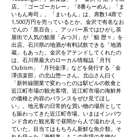
店。「ゴーゴーカレー」「8番らーめん」「ま
いもん寿司」。「まいもん」は、席数14席で
1,500万円を売っているとか。金沢で有名なお
でんの「黒百合」。アッパー系ではひがし茶
屋街で人気の鮨屋「みつ川」が「鮨 歴々」を
出店。石川県の地酒が有料試飲できる「地酒
蔵」もあった。金沢をアテンドしてくれたの
は、石川県最大のローカル情報誌「月刊
Clubism」「月刊金澤」などを発行する「金
澤倶楽部」の北山惣一さん。北山さん曰く
「新幹線開業で変わったのは駅ビルの飲食と
近江町市場の観光客増。近江町市場の海鮮丼
の価格と内容のバランスをぜひ見てほし
い」。地元客の日常的な買い物の場所として
も賑わってきた近江町市場。いまはインバウ
ンド含めた観光客で昼間から人で溢れかえっ
ていた。目当てはもちろん新鮮な魚介類。そ
れを扱った「海鮮丼」もこの市場の名物だ。