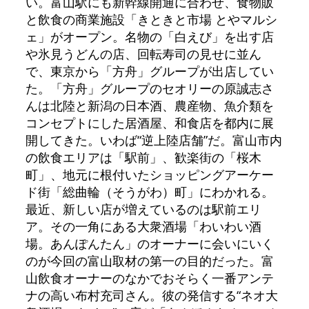
い。富山駅にも新幹線開通に合わせ、食物販
と飲食の商業施設「きときと市場 とやマルシ
ェ」がオープン。名物の「白えび」を出す店
や氷見うどんの店、回転寿司の見せに並ん
で、東京から「方舟」グループが出店してい
た。「方舟」グループのセオリーの原誠志さ
んは北陸と新潟の日本酒、農産物、魚介類を
コンセプトにした居酒屋、和食店を都内に展
開してきた。いわば“逆上陸店舗”だ。富山市内
の飲食エリアは「駅前」、歓楽街の「桜木
町」、地元に根付いたショッピングアーケー
ド街「総曲輪（そうがわ）町」にわかれる。
最近、新しい店が増えているのは駅前エリ
ア。その一角にある大衆酒場「わいわい酒
場。あんぽんたん」のオーナーに会いにいく
のが今回の富山取材の第一の目的だった。富
山飲食オーナーのなかでおそらく一番アンテ
ナの高い布村充司さん。彼の発信する“ネオ大