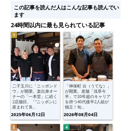
この記事を読んだ人はこんな記事も読んでい
ます
24時間以内に最も見られている記事
二子玉川に「ニッポンド
「神保町 台（うてな）」
ウ」が開業。楽出身オー
が開業。老舗「浅草今
ナーの「一本堂」に続く
半」で20年超のキャリア
2店舗目、「“ニッポンに
を持つ40代後半2人組が
産まれて良...
独立！旬...
2025年06月12日
2026年08月04日