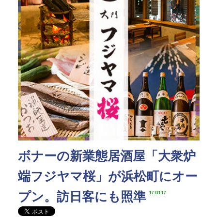
ボナーの新業態居酒屋「大衆炉
端フジヤマ桜」が浜松町にオー
プン。訪日客にも照準
17.01.17