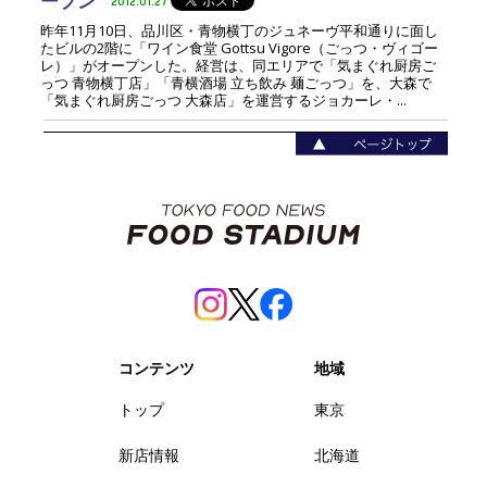
ープン
2012.01.27
昨年11月10日、品川区・青物横丁のジュネーヴ平和通りに面し
たビルの2階に「ワイン食堂 Gottsu Vigore（ごっつ・ヴィゴー
レ）」がオープンした。経営は、同エリアで「気まぐれ厨房ご
っつ 青物横丁店」「青横酒場 立ち飲み 麺ごっつ」を、大森で
「気まぐれ厨房ごっつ 大森店」を運営するジョカーレ・...
コンテンツ
地域
トップ
東京
新店情報
北海道