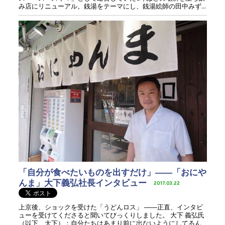
み店にリニューアル。銭湯をテーマにし、銭湯絵師の田中みず...
「自分が食べたいものを出すだけ」――「おにや
んま」大下義弘社長インタビュー
2017.03.22
上京後、ショックを受けた「うどんロス」 ――正直、インタビ
ューを受けてくださると聞いてびっくりしました。 大下 義弘氏
（以下、大下）：自分たちはあまり前に出ないようにしてるん