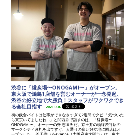
渋谷に「縁炭場〜ONOGAMI〜」がオープン。
東大阪で焼鳥1店舗を営むオーナーが一念発起、
渋谷の好立地で大勝負！スタッフがワクワクでき
る会社目指す
2025.12.16
初の飲食バイトは仕事ができなさすぎて2週間でクビ 「気づいた
ら東京いてましたね…」と関西弁で話すのは、「縁炭場〜
ONOGAMI〜」オーナーの斧 志匡氏だ。京王井の頭線渋谷駅の
マークシティ改札を出てすぐ、人通りの多い好立地に同店はオ
ープンした。 斧氏率いるAvance（大阪府東大阪市）は、東大...