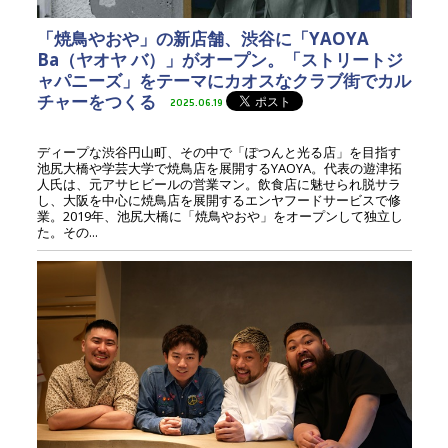
「焼鳥やおや」の新店舗、渋谷に「YAOYA
Ba（ヤオヤ バ）」がオープン。「ストリートジ
ャパニーズ」をテーマにカオスなクラブ街でカル
チャーをつくる
2025.06.19
ディープな渋谷円山町、その中で「ぽつんと光る店」を目指す
池尻大橋や学芸大学で焼鳥店を展開するYAOYA。代表の遊津拓
人氏は、元アサヒビールの営業マン。飲食店に魅せられ脱サラ
し、大阪を中心に焼鳥店を展開するエンヤフードサービスで修
業。2019年、池尻大橋に「焼鳥やおや」をオープンして独立し
た。その...