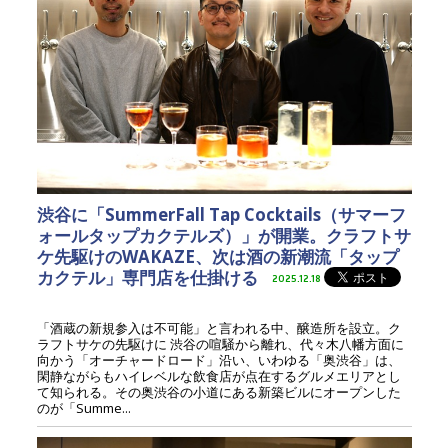
渋谷に「SummerFall Tap Cocktails（サマーフ
ォールタップカクテルズ）」が開業。クラフトサ
ケ先駆けのWAKAZE、次は酒の新潮流「タップ
カクテル」専門店を仕掛ける
2025.12.18
「酒蔵の新規参入は不可能」と言われる中、醸造所を設立。ク
ラフトサケの先駆けに 渋谷の喧騒から離れ、代々木八幡方面に
向かう「オーチャードロード」沿い、いわゆる「奥渋谷」は、
閑静ながらもハイレベルな飲食店が点在するグルメエリアとし
て知られる。その奥渋谷の小道にある新築ビルにオープンした
のが「Summe...