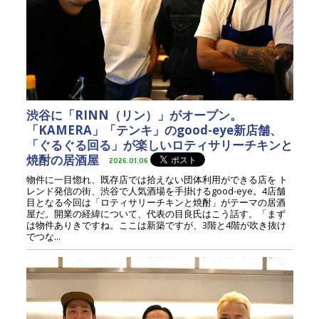
渋谷に「RINN（リン）」がオープン。
「KAMERA」「テンキ」のgood-eye新店舗、
「ぐるぐる回る」が楽しいロティサリーチキンと
焼酎の居酒屋
2026.01.06
物件に一目惚れ、既存店では拾えない団体利用ができる店を ト
レンド発信の街、渋谷で人気酒場を手掛けるgood-eye。4店舗
目となる今回は「ロティサリーチキンと焼酎」がテーマの居酒
屋だ。開業の経緯について、代表の目良氏はこう話す。「まず
は物件ありきですね。ここは新築ですが、3階と4階が吹き抜け
でつな...