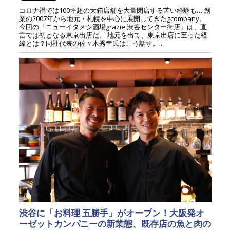
コロナ禍では100坪超の大箱店舗を大量閉店する苦い経験も… 創
業の2007年から地元・札幌を中心に展開してきたgcompany。
今回の「ニューイタメシ酒場grazie 渋谷センター街店」は、直
営では初となる東京出店だ。 地元を出て、東京出店に至った経
緯とは？同社代表の佐々木秀幸氏はこう話す。...
渋谷に「お料理 五勝手」がオープン！大阪発オ
ーゼットカンパニーの新業態、既存店の魚と肉の