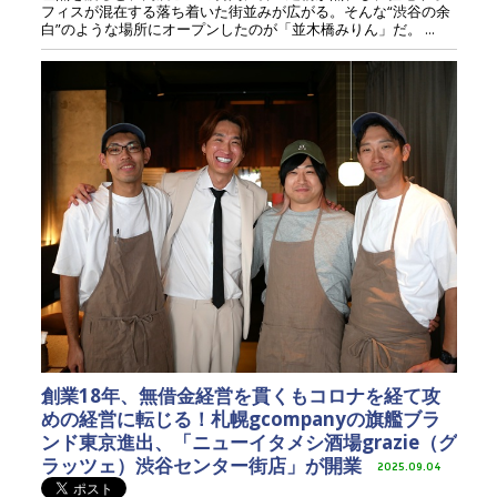
フィスが混在する落ち着いた街並みが広がる。そんな“渋谷の余
白”のような場所にオープンしたのが「並木橋みりん」だ。 ...
創業18年、無借金経営を貫くもコロナを経て攻
めの経営に転じる！札幌gcompanyの旗艦ブラ
ンド東京進出、「ニューイタメシ酒場grazie（グ
ラッツェ）渋谷センター街店」が開業
2025.09.04