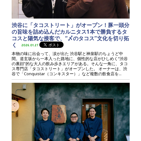
渋谷に「タコストリート」がオープン！豚一頭分
の旨味を詰め込んだカルニタス1本で勝負するタ
コスと陽気な接客で、“〆のタコス”文化を切り拓
く
2026.01.27
本物の味に出会って、涙が出た 渋谷駅と神泉駅のちょうど中
間。道玄坂から一本入った路地に、個性的な店がひしめく“渋谷
の裏顔”的な大人の飲み歩きエリアがある。そんな一角に、タコ
ス専門店「タコストリート」がオープンした。 オーナーは、渋
谷で「Conquistar（コンキスター）」など複数の飲食店を...