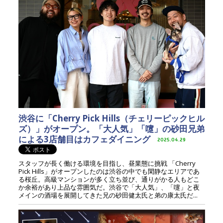
渋谷に「Cherry Pick Hills（チェリーピックヒル
ズ）」がオープン。「大人気」「嚔」の砂田兄弟
による3店舗目はカフェダイニング
2025.04.29
スタッフが長く働ける環境を目指し、昼業態に挑戦 「Cherry
Pick Hills」がオープンしたのは渋谷の中でも閑静なエリアであ
る桜丘。高級マンションが多く立ち並び、通りがかる人もどこ
か余裕があり上品な雰囲気だ。渋谷で「大人気」、「嚔」と夜
メインの酒場を展開してきた兄の砂田健太氏と弟の康太氏だ...