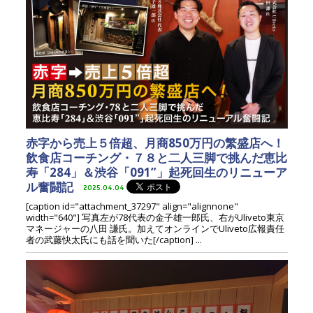
赤字から売上５倍超、月商850万円の繁盛店へ！
飲食店コーチング・７８と二人三脚で挑んだ恵比
寿「284」＆渋谷「091”」起死回生のリニューア
ル奮闘記
2025.04.04
[caption id="attachment_37297" align="alignnone"
width="640"] 写真左が78代表の金子雄一郎氏、右がUliveto東京
マネージャーの八田 謙氏。加えてオンラインでUliveto広報責任
者の武藤快太氏にも話を聞いた[/caption] ...