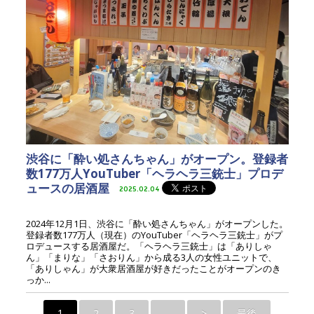
渋谷に「酔い処さんちゃん」がオープン。登録者
数177万人YouTuber「ヘラヘラ三銃士」プロデ
ュースの居酒屋
2025.02.04
2024年12月1日、渋谷に「酔い処さんちゃん」がオープンした。
登録者数177万人（現在）のYouTuber「ヘラヘラ三銃士」がプ
ロデュースする居酒屋だ。「ヘラヘラ三銃士」は「ありしゃ
ん」「まりな」「さおりん」から成る3人の女性ユニットで、
「ありしゃん」が大衆居酒屋が好きだったことがオープンのき
っか...
1
2
3
...
>
最後