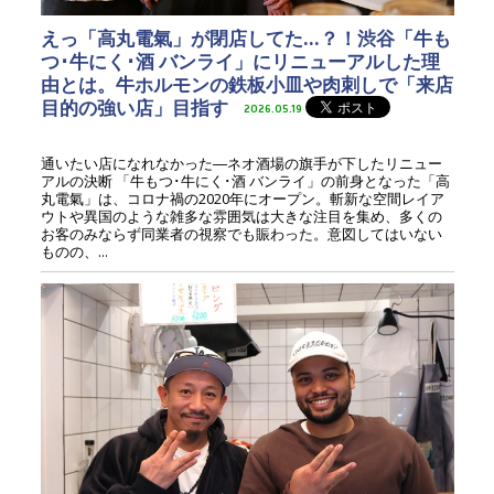
えっ「高丸電氣」が閉店してた…？！渋谷「牛も
つ･牛にく･酒 バンライ」にリニューアルした理
由とは。牛ホルモンの鉄板小皿や肉刺しで「来店
目的の強い店」目指す
2026.05.19
通いたい店になれなかった―ネオ酒場の旗手が下したリニュー
アルの決断 「牛もつ･牛にく･酒 バンライ」の前身となった「高
丸電氣」は、コロナ禍の2020年にオープン。斬新な空間レイア
ウトや異国のような雑多な雰囲気は大きな注目を集め、多くの
お客のみならず同業者の視察でも賑わった。意図してはいない
ものの、...