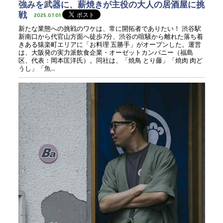
強みを武器に、薪焼きが主役の大人の居酒屋に挑
戦
2025.07.01
新たな業態への挑戦のワケは、常に開拓者でありたい！ 渋谷駅
新南口から代官山方面へ徒歩7分、渋谷の喧騒から離れた落ち着
きある猿楽町エリアに「お料理 五勝手」がオープンした。運営
は、大阪発の実力派飲食企業・オーゼットカンパニー（福島
区、代表：岡本匡洋氏）。同社は、「焼鳥 とり藤」「焼肉 肉ど
うし」「魚...