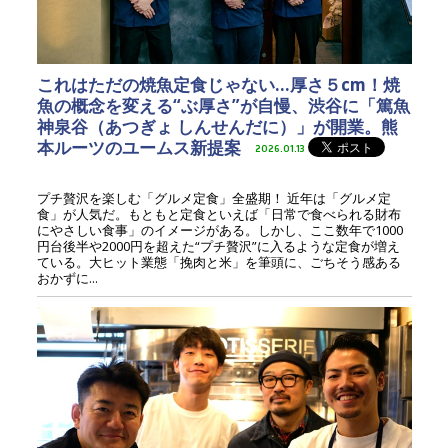
これはただの焼魚定食じゃない…厚さ５cm！焼
魚の概念を変える“ぶ厚さ”が自慢、渋谷に「篤魚
神泉谷（あつぎょ しんせんだに）」が開業。熊
本ルーツのユームス新提案
2026.01.13
プチ贅沢を楽しむ「グルメ定食」全盛期！ 近年は「グルメ定
食」が人気だ。もともと定食といえば「日常で食べられる財布
にやさしい食事」のイメージがある。しかし、ここ数年で1000
円台後半や2000円を超えた“プチ贅沢”に入るような定食が増え
ている。大ヒット業態「挽肉と米」を筆頭に、ごちそう感ある
おかずに...