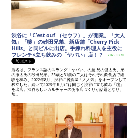
渋谷に「C’est ouf （セウフ）」が開業。「大人
気」「嚔」の砂田兄弟、新店舗「Cherry Pick
Hills」と同ビルに出店。手練れ料理人を主役に
フレンチ×立ち飲みの「ヤバい」店！？
2025.06.10
店名は、フランス語のスラング「ヤバい」の意 兄の健太氏、弟
の康太氏の砂田兄弟。33歳と31歳の二人はそれぞれ飲食店で経
験を積み、2022年8月、渋谷に居酒屋「大人気」をオープンして
独立した。続いて2023年５月には同じく渋谷に立ち飲み「嚔」
を出店。渋谷らしいカルチャーのある店づくりが話題となり、
加...