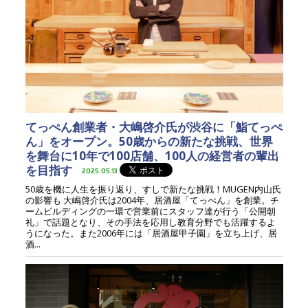
てっぺん創業者・大嶋啓介氏が渋谷に「鮨てっぺ
ん」をオープン。50歳からの新たな挑戦、世界
を舞台に10年で100店舗、100人の経営者の輩出
を目指す
2025.05.13
50歳を機に人生を振り返り、すしで新たな挑戦！MUGEN内山氏
の影響も 大嶋啓介氏は2004年、居酒屋「てっぺん」を創業。チ
ームビルディングの一環で営業前にスタッフ達が行う「公開朝
礼」で話題となり、その手法を応用し教育分野でも活躍するよ
うになった。また2006年には「居酒屋甲子園」を立ち上げ、居
酒...