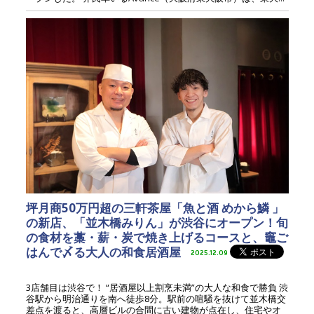
坪月商50万円超の三軒茶屋「魚と酒 めから鱗 」
の新店、「並木橋みりん」が渋谷にオープン！旬
の食材を藁・薪・炭で焼き上げるコースと、竈ご
はんで〆る大人の和食居酒屋
2025.12.09
3店舗目は渋谷で！ “居酒屋以上割烹未満”の大人な和食で勝負 渋
谷駅から明治通りを南へ徒歩8分。駅前の喧騒を抜けて並木橋交
差点を渡ると、高層ビルの合間に古い建物が点在し、住宅やオ