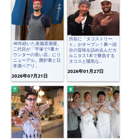
渋谷に「タコストリー
46年続いた老舗居酒屋、
ト」がオープン！豚一頭
二代目が「平塚で1番カ
分の旨味を詰め込んだカ
ウンターの長い店」にリ
ルニタス1本で勝負する
ニューアル。囲炉裏と日
タコスと陽気な...
本酒ペアリ...
2026年01月27日
2026年07月21日