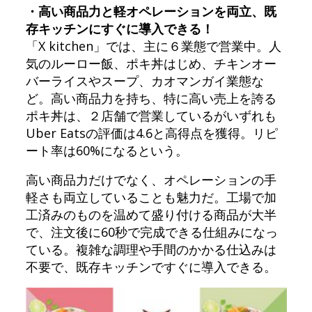
・高い商品力と軽オペレーションを両立、既
存キッチンにすぐに導入できる！
「X kitchen」では、主に６業態で営業中。人
気のルーロー飯、ポキ丼はじめ、チキンオー
バーライスやスープ、カオマンガイ業態な
ど。高い商品力を持ち、特に高い売上を誇る
ポキ丼は、２店舗で営業しているがいずれも
Uber Eatsの評価は4.6と高得点を獲得。リピ
ート率は60%になるという。
高い商品力だけでなく、オペレーションの手
軽さも両立していることも魅力だ。工場で加
工済みのものを温めて盛り付ける商品が大半
で、注文後に60秒で完成できる仕組みになっ
ている。複雑な調理や手間のかかる仕込みは
不要で、既存キッチンですぐに導入できる。