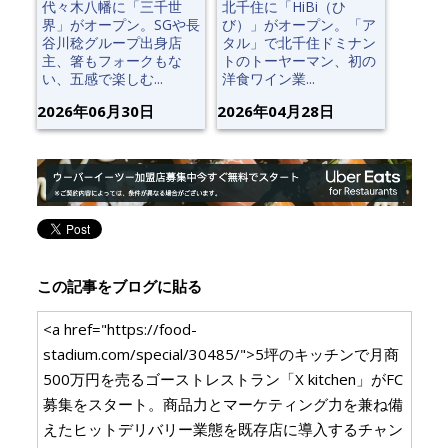
代々木八幡に「三千世
北千住に「HiBi（ひ
界」がオープン。SGや長
び）」がオープン。「ア
谷川稔グループ出身店
タル」で北千住ドミナン
主、箸もフォークもな
トのトーヤーマン、初の
い、五感で楽しむ...
洋食ワイン業...
2026年06月30日
2026年04月28日
この記事をブログに貼る
<a href="https://food-
stadium.com/special/30485/">5坪のキッチンで月商
500万円を売るゴーストレストラン「X kitchen」がFC
募集をスタート。商品力とマーケティング力を兼ね備
えたヒットデリバリー業態を既存店に導入するチャン