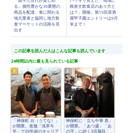
「親子三世代が楽しめ
ハッキリ見えた、地域に
る」個性豊かな30業態の
根差す飲食店のあり方と
商品を配達、食に関わる
は？」開催。第15回居酒
地元業者と協同し地方飲
屋甲子園エントリーは9月
食マーケットの活路を見
末まで！
出す
この記事を読んだ人はこんな記事も読んでいます
24時間以内に最も見られている記事
「神保町 台（うてな）」
神保町に「立ち中華 異」
が開業。老舗「浅草今
が開業。「あつ盛」「あ
半」で20年超のキャリア
の字」に続く3店舗目。