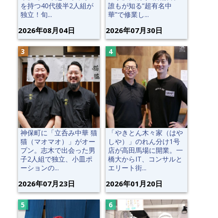
を持つ40代後半2人組が
誰もが知る“超有名中
独立！旬...
華”で修業し...
2026年08月04日
2026年07月30日
神保町に「立呑み中華 猫
「やきとん木々家（はや
猫（マオマオ）」がオー
しや）」のれん分け1号
プン。志木で出会った男
店が高田馬場に開業。一
子2人組で独立、小皿ポ
橋大からIT、コンサルと
ーションの...
エリート街...
2026年07月23日
2026年01月20日