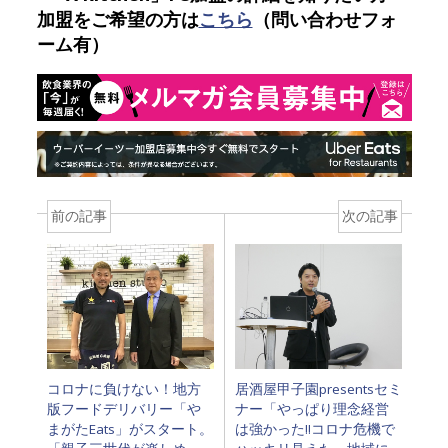
加盟をご希望の方は
こちら
（問い合わせフォ
ーム有）
前の記事
次の記事
コロナに負けない！地方
居酒屋甲子園presentsセミ
版フードデリバリー「や
ナー「やっぱり理念経営
まがたEats」がスタート。
は強かった‼コロナ危機で