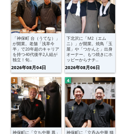
「神保町 台（うてな）」
下北沢に「M2（エム
が開業。老舗「浅草今
ニ）」が開業。焼鳥「玉
半」で20年超のキャリア
屋」や「つかんと」出身
を持つ40代後半2人組が
オーナー、もつ焼きにホ
独立！旬...
ッピーからナチ...
2026年08月04日
2026年08月06日
神保町に「立ち中華 異」
神保町に「立呑み中華 猫