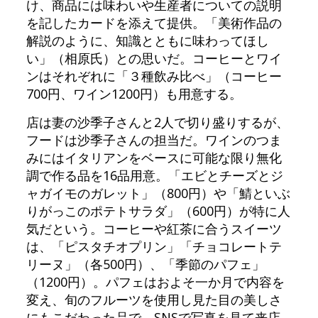
け、商品には味わいや生産者についての説明
を記したカードを添えて提供。「美術作品の
解説のように、知識とともに味わってほし
い」（相原氏）との思いだ。コーヒーとワイ
ンはそれぞれに「３種飲み比べ」（コーヒー
700円、ワイン1200円）も用意する。
店は妻の沙季子さんと2人で切り盛りするが、
フードは沙季子さんの担当だ。ワインのつま
みにはイタリアンをベースに可能な限り無化
調で作る品を16品用意。「エビとチーズとジ
ャガイモのガレット」（800円）や「鯖といぶ
りがっこのポテトサラダ」（600円）が特に人
気だという。コーヒーや紅茶に合うスイーツ
は、「ピスタチオプリン」「チョコレートテ
リーヌ」（各500円）、「季節のパフェ」
（1200円）。パフェはおよそ一か月で内容を
変え、旬のフルーツを使用し見た目の美しさ
にもこだわった品で、SNSで写真を見て来店