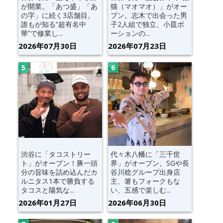
が開業。「あつ盛」「あ
猫（マオマオ）」がオー
の字」に続く3店舗目。
プン。志木で出会った男
誰もが知る“超有名中
子2人組で独立、小皿ポ
華”で修業し...
ーションの...
2026年07月30日
2026年07月23日
渋谷に「タコストリー
代々木八幡に「三千世
ト」がオープン！豚一頭
界」がオープン。SGや長
分の旨味を詰め込んだカ
谷川稔グループ出身店
ルニタス1本で勝負する
主、箸もフォークもな
タコスと陽気な...
い、五感で楽しむ...
2026年01月27日
2026年06月30日