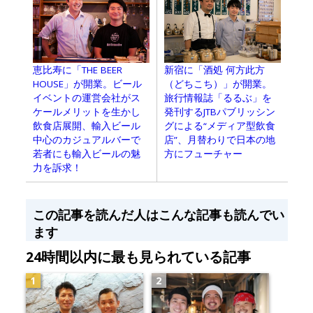
恵比寿に「THE BEER
新宿に「酒処 何方此方
HOUSE」が開業。ビール
（どちこち）」が開業。
イベントの運営会社がス
旅行情報誌「るるぶ」を
ケールメリットを生かし
発刊するJTBパブリッシン
飲食店展開、輸入ビール
グによる“メディア型飲食
中心のカジュアルバーで
店”、月替わりで日本の地
若者にも輸入ビールの魅
方にフューチャー
力を訴求！
この記事を読んだ人はこんな記事も読んでい
ます
24時間以内に最も見られている記事