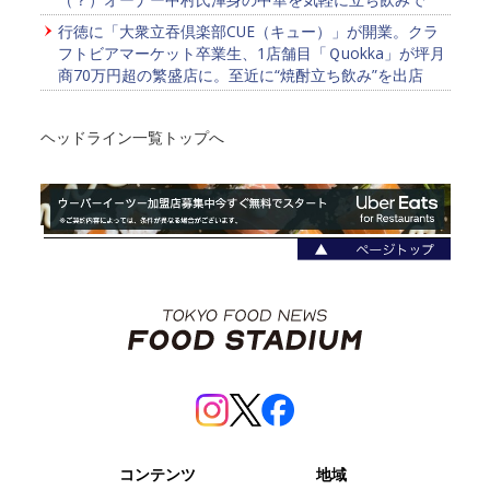
行徳に「大衆立吞倶楽部CUE（キュー）」が開業。クラ
フトビアマーケット卒業生、1店舗目「Ｑuokka」が坪月
商70万円超の繁盛店に。至近に“焼酎立ち飲み”を出店
ヘッドライン一覧トップへ
コンテンツ
地域