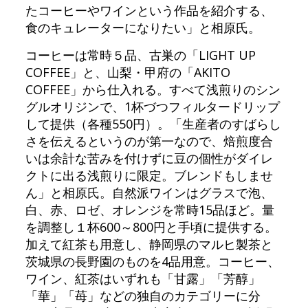
たコーヒーやワインという作品を紹介する、
食のキュレーターになりたい」と相原氏。
コーヒーは常時５品、古巣の「LIGHT UP
COFFEE」と、山梨・甲府の「AKITO
COFFEE」から仕入れる。すべて浅煎りのシン
グルオリジンで、1杯づつフィルタードリップ
して提供（各種550円）。「生産者のすばらし
さを伝えるというのが第一なので、焙煎度合
いは余計な苦みを付けずに豆の個性がダイレ
クトに出る浅煎りに限定。ブレンドもしませ
ん」と相原氏。自然派ワインはグラスで泡、
白、赤、ロゼ、オレンジを常時15品ほど。量
を調整し１杯600～800円と手頃に提供する。
加えて紅茶も用意し、静岡県のマルヒ製茶と
茨城県の長野園のものを4品用意。コーヒー、
ワイン、紅茶はいずれも「甘露」「芳醇」
「華」「苺」などの独自のカテゴリーに分