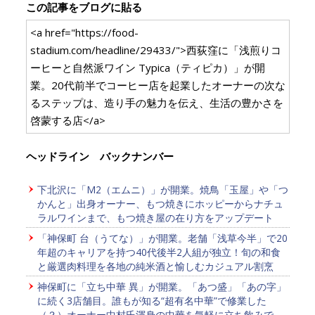
この記事をブログに貼る
<a href="https://food-
stadium.com/headline/29433/">西荻窪に「浅煎りコ
ーヒーと自然派ワイン Typica（ティピカ）」が開
業。20代前半でコーヒー店を起業したオーナーの次な
るステップは、造り手の魅力を伝え、生活の豊かさを
啓蒙する店</a>
ヘッドライン バックナンバー
下北沢に「M2（エムニ）」が開業。焼鳥「玉屋」や「つ
かんと」出身オーナー、もつ焼きにホッピーからナチュ
ラルワインまで、もつ焼き屋の在り方をアップデート
「神保町 台（うてな）」が開業。老舗「浅草今半」で20
年超のキャリアを持つ40代後半2人組が独立！旬の和食
と厳選肉料理を各地の純米酒と愉しむカジュアル割烹
神保町に「立ち中華 異」が開業。「あつ盛」「あの字」
に続く3店舗目。誰もが知る“超有名中華”で修業した
（？）オーナー中村氏渾身の中華を気軽に立ち飲みで