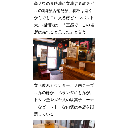
商店街の裏路地に立地する雑居ビ
ルの3階が店舗だが、看板は遠く
からでも目に入るほどインパクト
大。福岡氏は、「直感で、この場
所は売れると思った」と言う
立ち飲みカウンター、店内テーブ
ル席のほか、ベランダにも席が。
トタン壁や屋台風の駄菓子コーナ
―など、レトロな内装は本店を踏
襲している