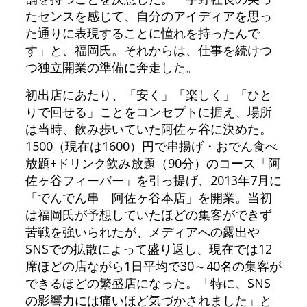
たセンスを感じて、自分のアイディアを思っ
た通りに表現することに憧れを持ったんで
す」と、福岡氏。それからは、仕事を続けつ
つ独立開業の準備に奔走した。
初出店にあたり、「安く」「楽しく」「ひと
りで回せる」ことをコンセプトに据え、場所
は当時、飲み歩いていた阿佐ヶ谷に決めた。
1500（現在は1600）円で串揚げ・おでん食べ
放題+ドリンク飲み放題（90分）のコース「阿
佐ヶ谷フィーバー」を引っ提げ、2013年7月に
「でんでん串 阿佐ヶ谷本店」を開業。当初
は福岡氏が予想していたほどの集客ができず
苦戦を強いられたが、メディアへの露出や
SNSでの拡散によって盛り返し、現在では12
席ほどの店ながら1日平均で30～40名の集客が
できるほどの繁盛店になった。「特に、SNS
の影響力には痛いほど気づかされました」と