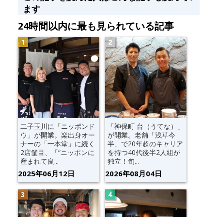
ます
24時間以内に最も見られている記事
二子玉川に「ニッポンド
「神保町 台（うてな）」
ウ」が開業。楽出身オー
が開業。老舗「浅草今
ナーの「一本堂」に続く
半」で20年超のキャリア
2店舗目、「“ニッポンに
を持つ40代後半2人組が
産まれて良...
独立！旬...
2025年06月12日
2026年08月04日