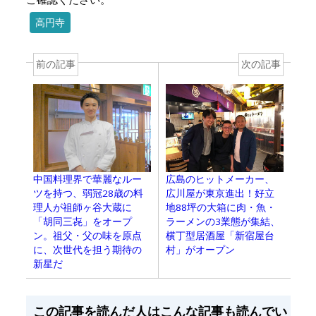
高円寺
前の記事
次の記事
中国料理界で華麗なルー
広島のヒットメーカー、
ツを持つ、弱冠28歳の料
広川屋が東京進出！好立
理人が祖師ヶ谷大蔵に
地88坪の大箱に肉・魚・
「胡同三㐂」をオープ
ラーメンの3業態が集結、
ン。祖父・父の味を原点
横丁型居酒屋「新宿屋台
に、次世代を担う期待の
村」がオープン
新星だ
この記事を読んだ人はこんな記事も読んでい