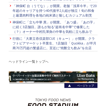
「神保町 台（うてな）」が開業。老舗「浅草今半」で20
年超のキャリアを持つ40代後半2人組が独立！旬の和食
と厳選肉料理を各地の純米酒と愉しむカジュアル割烹
神保町に「立ち中華 異」が開業。「あつ盛」「あの字」
に続く3店舗目。誰もが知る“超有名中華”で修業した
（？）オーナー中村氏渾身の中華を気軽に立ち飲みで
行徳に「大衆立吞倶楽部CUE（キュー）」が開業。クラ
フトビアマーケット卒業生、1店舗目「Ｑuokka」が坪月
商70万円超の繁盛店に。至近に“焼酎立ち飲み”を出店
ヘッドライン一覧トップへ