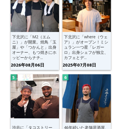
下北沢に「M2（エム
下北沢に「where（ウェ
ニ）」が開業。焼鳥「玉
ア）」がオープン！ミシ
屋」や「つかんと」出身
ュラン一つ星「レガー
オーナー、もつ焼きにホ
ロ」出身シェフが独立、
ッピーからナチ...
カフェとデ...
2026年08月06日
2025年07月08日
渋谷に「タコストリー
46年続いた老舗居酒屋、