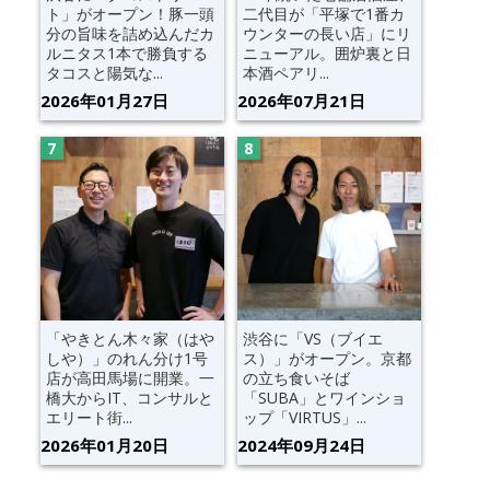
ト」がオープン！豚一頭
二代目が「平塚で1番カ
分の旨味を詰め込んだカ
ウンターの長い店」にリ
ルニタス1本で勝負する
ニューアル。囲炉裏と日
タコスと陽気な...
本酒ペアリ...
2026年01月27日
2026年07月21日
「やきとん木々家（はや
渋谷に「VS（ブイエ
しや）」のれん分け1号
ス）」がオープン。京都
店が高田馬場に開業。一
の立ち食いそば
橋大からIT、コンサルと
「SUBA」とワインショ
エリート街...
ップ「VIRTUS」...
2026年01月20日
2024年09月24日