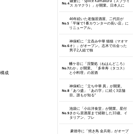
鎌倉に「Splice Kamakura（スプライ
No.4
ス カマクラ）」が開業。日本人に
46年続いた老舗居酒屋、二代目が
「平塚で1番カウンターの長い店」に
No.5
リニューアル。
神保町に「立呑み中華 猫猫（マオマ
オ）」がオープン。志木で出会った
No.6
男子2人組で独
幡ケ谷に「涅槃処（ねはんどころ）
わか」が開業。「多幸寿（タコス）
No.7
で構成
と小料理」の居酒
神保町に「立ち中華 異」が開業。
「あつ盛」「あの字」に続く3店舗
No.8
目。誰もが知る“
池袋に「小出洋食堂」が開業。星付
きから居酒屋まで経験した33歳、イ
No.9
タリアン、フレ
豪徳寺に「焼き鳥 金兵衛」がオープ