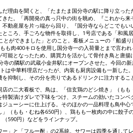
んだ理由を聞くと、「たまたま国分寺の駅に降り立った
てきた。「再開発の真っ只中の街を眺め、『これから来
、不動産屋を片っ端から回り、『国分寺ならどこでもい
たところ、手ごろな物件を取得し、1号店である「和風
ることができました」とのこと。看板メニューの「船盛
もも肉400キロを使用し国分寺一の入荷量とまで言わ
が可能となったため、購買力を活かして骨付き鳥と唐揚
国分寺の隣駅の武蔵小金井駅にオープンさせた。今回の新
ントは中華料理店だったが、内装も厨房設備も一新した
費を抑制し、その分を売りであるドリンクに注力するこ
店の二大看板で、鳥は、「信玄鶏のどシ焼き」（もも・む
を特製漬けダレで下味をつけ、スチームの効いたコンベ
はジューシーに仕上げる。そのほかの一品料理も鳥中心
し」（もも・むね各650円）、鶏もも一枚肉の中に餃子
（590円）などをラインナップ。
ワー」と「フルー酎」の2系統。サワーは四季を通して