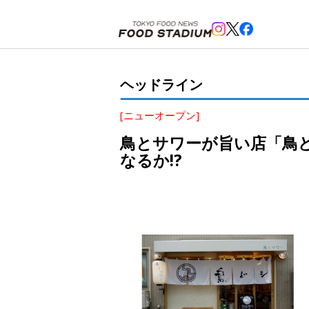
ホーム
>
ヘッドライン
>
国分寺
>
鳥とサワーが旨い店「鳥どシ」がオープン。信玄鳥のどシ焼きは、
ヘッドライン
[ニューオープン]
鳥とサワーが旨い店「鳥
なるか!?