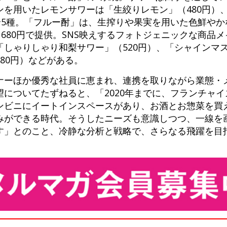
ンを用いたレモンサワーは「生絞りレモン」（480円）
全5種。「フルー酎」は、生搾りや果実を用いた色鮮やか
～680円で提供。SNS映えするフォトジェニックな商品
しゃりしゃり和梨サワー」（520円）、「シャインマス
80円）などがある。
ナーほか優秀な社員に恵まれ、連携を取りながら業態・
についてたずねると、「2020年までに、フランチャイ
ンビニにイートインスペースがあり、お酒とお惣菜を買
みができる時代。そうしたニーズも意識しつつ、一線を
す」とのこと、冷静な分析と戦略で、さらなる飛躍を目