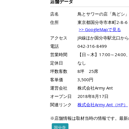
店舗データ
店名
鳥とサワーの店「鳥どシ
住所
東京都国分寺市本町2-8-6
>> GoogleMapで見る
アクセス
JR線ほか国分寺駅北口から
電話
042-316-8499
営業時間
【日～木】17:00～24:00
定休日
なし
坪数客数
8坪 25席
客単価
3,500円
運営会社
株式会社Army Ant
オープン日
2018年8月17日
関連リンク
株式会社Army Ant（HP）
※店舗情報は取材当時の情報です。最新
国分寺