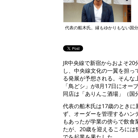
代表の船木氏。縁もゆかりもない国
JR中央線で新宿からおよそ2
し、中央線文化の一翼を担っ
る発展が予想される。そんな
「鳥どシ」が8月17日にオ
同店は「ありんこ酒場」（国
代表の船木氏は17歳のとき
ず、オーダーを管理するハン
もあったが学業の傍らで飲食
たが、20歳を迎えるころには
でを起業を果たした。