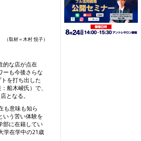
（取材＝木村 悦子）
性的な店が点在
ワーも今後さらな
プトを打ち出した
表：船木崚氏）で、
出店となる。
在も意味も知ら
という苦い体験を
学部に在籍してい
大学在学中の21歳