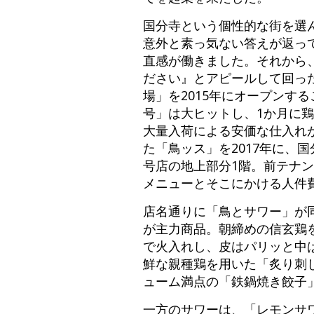
国分寺という個性的な街を選
意外と素っ気ない答えが返っ
直感が働きました。それから
ださい』とアピールして回っ
場」を2015年にオープンす
号」は大ヒットし、1か月に鶏
大量入荷による安価な仕入れ
た「鳥ッス」を2017年に、
号店の地上部分1階。前テナ
メニューとそこにかける人件
店名通りに「鳥とサワー」が同
が主力商品。朝締めの信玄鶏
で火入れし、皮はパリッと中
鮮な親種鶏を用いた「炙り刺
ューム満点の「鉄鍋焼き餃子」
一方のサワーは、「レモンサ