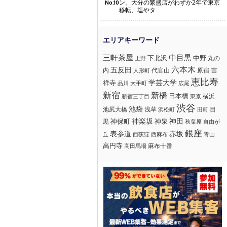
ン。大分の繁盛店がわずか2年で東京
No.10
移転、塩やタ
三軒茶屋
中目黒
下北沢
中野
丸の
上野
六本木
五反田
吉
内
代官山
人形町
原宿
恵比寿
学芸大学
祥寺
大手町
広尾
品川
新宿
新橋
日本橋
横浜
新宿三丁目
東京
渋谷
池袋
浅草
目
池尻大橋
浜松町
田町
神楽坂
神田
黒
神保町
神泉
秋葉原
自由が
銀座
赤坂
表参道
丘
西荻窪
西麻布
青山
高円寺
麻布十番
高田馬場