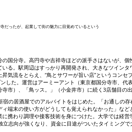
分寺だったが、起業して街の魅力に目覚めているという
0分の国分寺。高円寺や吉祥寺ほどの派手さはないが、個
ている。駅周辺はすっかり再開発され、大きなツインタ
上昇気流をとらえ、“鳥とサワーが旨い店”というコンセ
ープンした。運営はアーミーアント（東京都国分寺市、代
分寺市）、「鳥ッス。」（小金井市）に続く3店舗目の
に新宿の居酒屋でのアルバイトをはじめた。「お通しの存
ディ端末の使い方がどうしても覚えられなかった」など
業に携わり調理や接客技術を身につけた。大学では経営
独立志向が強くなり、資金に目途がついたタイミングで