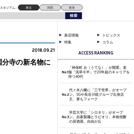
ドスタジアム」
東京
関西
東海
新店情報
トピックス
特集
コラム
2018.09.21
ACCESS RANKING
国分寺の新名物に
「神保町 台（うてな）」が開業。老
舗「浅草今半」で20年超のキャリアを
No.1
持つ40代
代々木八幡に「三千世界」がオープ
ン。SGや長谷川稔グループ出身店
No.2
主、箸もフォーク
学芸大学に「シロネリ」がオープ
ン。自家製麺とラビオリ、本格焼酎
No.3
の居酒屋。自由が丘