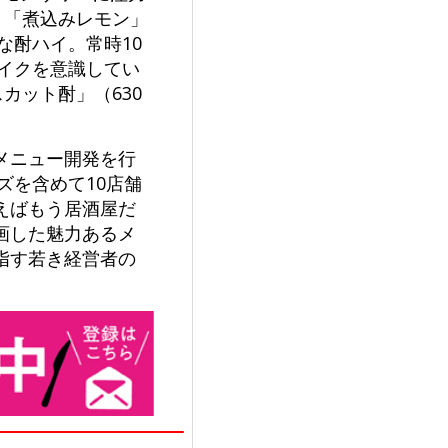
、「煮込みレモン」
な酎ハイ。常時10
メイクを意識してい
カット酎」（630
メニュー開発を行
ズを含めて10店舗
えばもう居酒屋だ
画した魅力あるメ
指す若き経営者の