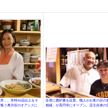
宵」。常時40品以上をそ
全席に囲炉裏を設置、職人がお客の目
が集う奥渋谷のオアシスに
相縁」が高円寺にオープン。店主自身の