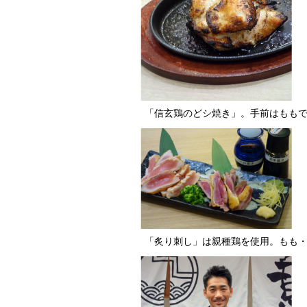
「信玄鶏のどシ焼き」。手前はももで
「炙り刺し」は親種鶏を使用。もも・