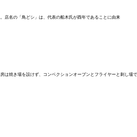
観。店名の「鳥どシ」は、代表の船木氏が酉年であることに由来
厨房は焼き場を設けず、コンベクションオーブンとフライヤーと刺し場