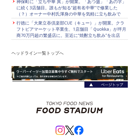
神保町に「立ち中華 異」が開業。「あつ盛」「あの字」
に続く3店舗目。誰もが知る“超有名中華”で修業した
（？）オーナー中村氏渾身の中華を気軽に立ち飲みで
行徳に「大衆立吞倶楽部CUE（キュー）」が開業。クラ
フトビアマーケット卒業生、1店舗目「Ｑuokka」が坪月
商70万円超の繁盛店に。至近に“焼酎立ち飲み”を出店
ヘッドライン一覧トップへ