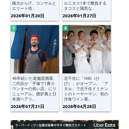
橋大からIT、コンサルと
ルニタス1本で勝負する
エリート街...
タコスと陽気な...
2026年01月20日
2026年01月27日
46年続いた老舗居酒屋、
北千住に「HiBi（ひ
二代目が「平塚で1番カ
び）」がオープン。「ア
ウンターの長い店」にリ
タル」で北千住ドミナン
ニューアル。囲炉裏と日
トのトーヤーマン、初の
本酒ペアリ...
洋食ワイン業...
2026年07月21日
2026年04月28日