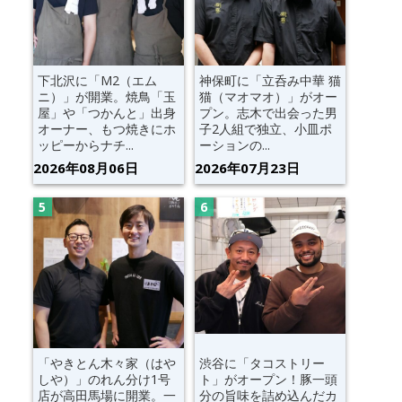
下北沢に「M2（エム
神保町に「立呑み中華 猫
ニ）」が開業。焼鳥「玉
猫（マオマオ）」がオー
屋」や「つかんと」出身
プン。志木で出会った男
オーナー、もつ焼きにホ
子2人組で独立、小皿ポ
ッピーからナチ...
ーションの...
2026年08月06日
2026年07月23日
「やきとん木々家（はや
渋谷に「タコストリー
しや）」のれん分け1号
ト」がオープン！豚一頭
店が高田馬場に開業。一
分の旨味を詰め込んだカ