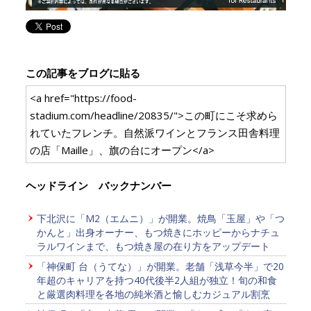
この記事をブログに貼る
<a href="https://food-
stadium.com/headline/20835/">この町にこそ求めら
れていたフレンチ。自然派ワインとフランス田舎料理
の店「Maille」、旗の台にオープン</a>
ヘッドライン バックナンバー
下北沢に「M2（エムニ）」が開業。焼鳥「玉屋」や「つ
かんと」出身オーナー、もつ焼きにホッピーからナチュ
ラルワインまで、もつ焼き屋の在り方をアップデート
「神保町 台（うてな）」が開業。老舗「浅草今半」で20
年超のキャリアを持つ40代後半2人組が独立！旬の和食
と厳選肉料理を各地の純米酒と愉しむカジュアル割烹