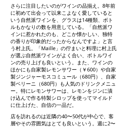
さらに注目したいのがワインの品揃え。8年前
に初めて出会って以来こよなく愛していると
いう自然派ワインを、グラスは14種類、ボト
ルもかなりの数を用意している。「自然派ワ
インに惹かれたのも、どこか懐かしい、独特
の香りが印象的だったからなんですよ」と言
う村上氏。「Maille」の佇まいと料理に村上氏
が選ぶ自然派ワインがよく合い、ボトルワイ
ンの売り上げも良いという。また、ワインの
ほかにも自家製レモンサワー（￥600）や自家
製ジンジャーモスコミュール（680円）、自家
製ベリーニ（680円）も人気のドリンクメニュ
ー。特にレモンサワーは、レモンをジンに漬
け込んで作る特製シロップを使ってマイルド
に仕上げた、自信の一品だ。
店を訪れるのは近隣の40〜50代が中心で、客
層やその雰囲気はとても良いという。週に2〜