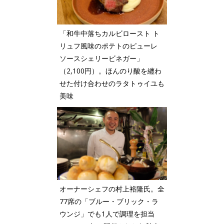
「和牛中落ちカルビロースト ト
リュフ風味のポテトのピューレ
ソースシェリービネガー」
（2,100円）。ほんのり酸を纏わ
せた付け合わせのラタトゥイユも
美味
オーナーシェフの村上裕隆氏。全
77席の「ブルー・ブリック・ラ
ウンジ」でも1人で調理を担当