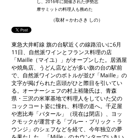
し、2016年に開催された伊勢志
摩サミットの料理人も務めた
（取材＝かわさき しの）
東急大井町線 旗の台駅近くの線路沿いに6月
11日、自然派ワインとフランス料理の店
「Maille（マイユ）」がオープンした。居酒屋
や焼鳥店、うどん店などが多い旗の台の駅前
で、自然派ワインのボトルが並び「Maille」の
文字が掲げられた店頭がひと際目を引いてい
る。オーナーシェフの村上裕隆氏は、青森
県・三沢の米軍基地で料理人をしていた父の
コックコート姿に憧れ、料理の道へ。千疋屋
や恵比寿「バタール」（現在は閉店）、ヨッ
クモックが運営する「ブルー・ブリック・ラ
ウンジ」のシェフなどを経て、今年独立の夢
を果たした。「Mille」のカウンターでいきい