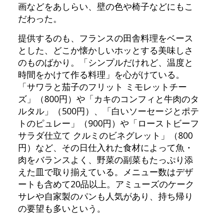
画などをあしらい、壁の色や椅子などにもこ
だわった。
提供するのも、フランスの田舎料理をベース
とした、どこか懐かしいホッとする美味しさ
のものばかり。「シンプルだけれど、温度と
時間をかけて作る料理」を心がけている。
「サワラと茄子のフリット ミモレットチー
ズ」（800円）や「カキのコンフィと牛肉のタ
ルタル」（500円）、「白いソーセージとポテ
トのピュレー」（900円）や「ローストビーフ
サラダ仕立て クルミのビネグレット」（800
円）など、その日仕入れた食材によって魚・
肉をバランスよく、野菜の副菜もたっぷり添
えた皿で取り揃えている。メニュー数はデザ
ートも含めて20品以上。アミューズのケーク
サレや自家製のパンも人気があり、持ち帰り
の要望も多いという。