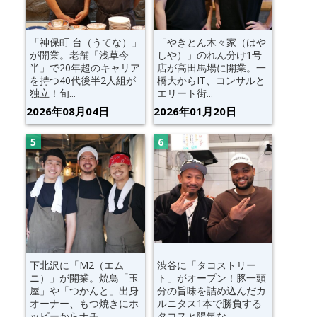
「神保町 台（うてな）」
「やきとん木々家（はや
が開業。老舗「浅草今
しや）」のれん分け1号
半」で20年超のキャリア
店が高田馬場に開業。一
を持つ40代後半2人組が
橋大からIT、コンサルと
独立！旬...
エリート街...
2026年08月04日
2026年01月20日
下北沢に「M2（エム
渋谷に「タコストリー
ニ）」が開業。焼鳥「玉
ト」がオープン！豚一頭
屋」や「つかんと」出身
分の旨味を詰め込んだカ
オーナー、もつ焼きにホ
ルニタス1本で勝負する
ッピーからナチ...
タコスと陽気な...