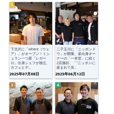
下北沢に「where（ウェ
二子玉川に「ニッポンド
ア）」がオープン！ミシ
ウ」が開業。楽出身オー
ュラン一つ星「レガー
ナーの「一本堂」に続く
ロ」出身シェフが独立、
2店舗目、「“ニッポンに
カフェとデ...
産まれて良...
2025年07月08日
2025年06月12日