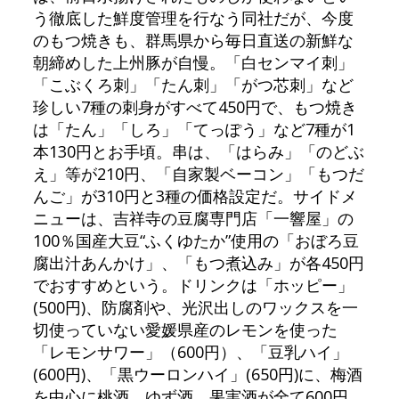
う徹底した鮮度管理を行なう同社だが、今度
のもつ焼きも、群馬県から毎日直送の新鮮な
朝締めした上州豚が自慢。「白センマイ刺」
「こぶくろ刺」「たん刺」「がつ芯刺」など
珍しい7種の刺身がすべて450円で、もつ焼き
は「たん」「しろ」「てっぽう」など7種が1
本130円とお手頃。串は、「はらみ」「のどぶ
え」等が210円、「自家製ベーコン」「もつだ
んご」が310円と3種の価格設定だ。サイドメ
ニューは、吉祥寺の豆腐専門店「一響屋」の
100％国産大豆“ふくゆたか”使用の「おぼろ豆
腐出汁あんかけ」、「もつ煮込み」が各450円
でおすすめという。ドリンクは「ホッピー」
(500円)、防腐剤や、光沢出しのワックスを一
切使っていない愛媛県産のレモンを使った
「レモンサワー」（600円）、「豆乳ハイ」
(600円)、「黒ウーロンハイ」(650円)に、梅酒
を中心に桃酒、ゆず酒、果実酒が全て600円。