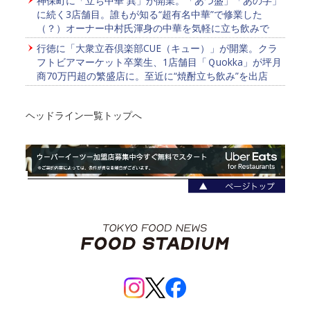
神保町に「立ち中華 異」が開業。「あつ盛」「あの字」
に続く3店舗目。誰もが知る“超有名中華”で修業した
（？）オーナー中村氏渾身の中華を気軽に立ち飲みで
行徳に「大衆立吞倶楽部CUE（キュー）」が開業。クラ
フトビアマーケット卒業生、1店舗目「Ｑuokka」が坪月
商70万円超の繁盛店に。至近に“焼酎立ち飲み”を出店
ヘッドライン一覧トップへ