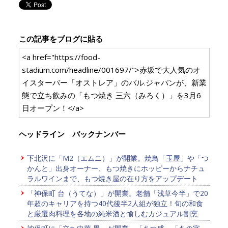
この記事をブログに貼る
<a href="https://food-
stadium.com/headline/001697/">赤坂で大人気のオ
イスターバー「オストレア」のバル.ジャパンが、新業
態で立ち飲みの「もつ焼き 三六（みろく）」を3月6
日オープン！</a>
ヘッドライン バックナンバー
下北沢に「M2（エムニ）」が開業。焼鳥「玉屋」や「つ
かんと」出身オーナー、もつ焼きにホッピーからナチュ
ラルワインまで、もつ焼き屋の在り方をアップデート
「神保町 台（うてな）」が開業。老舗「浅草今半」で20
年超のキャリアを持つ40代後半2人組が独立！旬の和食
と厳選肉料理を各地の純米酒と愉しむカジュアル割烹