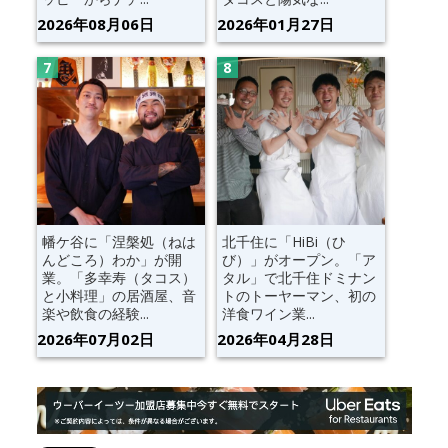
2026年08月06日
2026年01月27日
幡ケ谷に「涅槃処（ねは
北千住に「HiBi（ひ
んどころ）わか」が開
び）」がオープン。「ア
業。「多幸寿（タコス）
タル」で北千住ドミナン
と小料理」の居酒屋、音
トのトーヤーマン、初の
楽や飲食の経験...
洋食ワイン業...
2026年07月02日
2026年04月28日