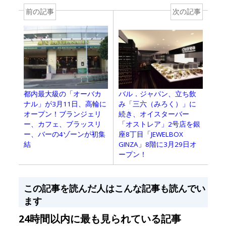
前の記事
次の記事
バル．ジャパン、立ち飲
都内最大級の「オーバカ
み「三六（みろく）」に
ナル」が3月11日、高輪に
続き、オイスターバー
オープン！ブランジェリ
「オストレア」2号店を銀
ー、カフェ、ブラッスリ
座8丁目「JEWELBOX
ー、バーの4ゾーンが初集
GINZA」8階に3月29日オ
結
ープン！
この記事を読んだ人はこんな記事も読んでい
ます
24時間以内に最も見られている記事