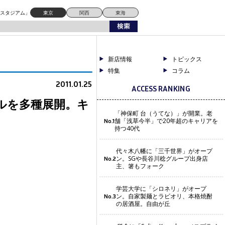
ドスタジアム」
東京
関西
東海
新店情報
トピックス
特集
コラム
2011.01.25
ACCESS RANKING
ルを多種展開。キ
「神保町 台（うてな）」が開業。老
舗「浅草今半」で20年超のキャリアを
No.1
持つ40代
代々木八幡に「三千世界」がオープ
ン。SGや長谷川稔グループ出身店
No.2
主、箸もフォーク
学芸大学に「シロネリ」がオープ
ン。自家製麺とラビオリ、本格焼酎
No.3
の居酒屋。自由が丘