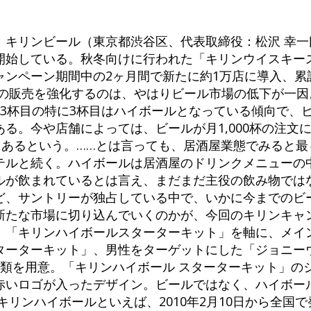
、キリンビール（東京都渋谷区、代表取締役：松沢 幸一
開始している。秋冬向けに行われた「キリンウイスキー
ャンペーン期間中の2ヶ月間で新たに約1万店に導入、累
ルの販売を強化するのは、やはりビール市場の低下が一因
～3杯目の特に3杯目はハイボールとなっている傾向で、
る。今や店舗によっては、ビールが月1,000杯の注文
もあるという。……とは言っても、居酒屋業態でみると
テルと続く。ハイボールは居酒屋のドリンクメニューの
ルが飲まれているとは言え、まだまだ主役の飲み物では
ど、サントリーが独占している中で、いかに今までのビ
新たな市場に切り込んでいくのかが、今回のキリンキャ
、「キリンハイボールスターターキット」を軸に、メイ
ターターキット」、男性をターゲットにした「ジョニーウ
種類を用意。「キリンハイボール スターターキット」の
赤いロゴが入ったデザイン。ビールではなく、ハイボー
キリンハイボールといえば、2010年2月10日から全国