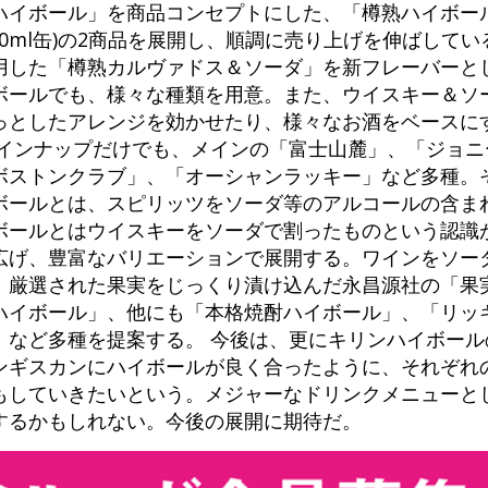
イボール」を商品コンセプトにした、「樽熟ハイボール」(
50ml缶)の2商品を展開し、順調に売り上げを伸ばしてい
用した「樽熟カルヴァドス＆ソーダ」を新フレーバーと
ボールでも、様々な種類を用意。また、ウイスキー＆ソ
っとしたアレンジを効かせたり、様々なお酒をベースに
ラインナップだけでも、メインの「富士山麓」、「ジョニ
ボストンクラブ」、「オーシャンラッキー」など多種。
ボールとは、スピリッツをソーダ等のアルコールの含ま
ボールとはウイスキーをソーダで割ったものという認識
広げ、豊富なバリエーションで展開する。ワインをソー
、厳選された果実をじっくり漬け込んだ永昌源社の「果
ハイボール」、他にも「本格焼酎ハイボール」、「リッ
」など多種を提案する。 今後は、更にキリンハイボール
ンギスカンにハイボールが良く合ったように、それぞれ
もしていきたいという。メジャーなドリンクメニューと
するかもしれない。今後の展開に期待だ。