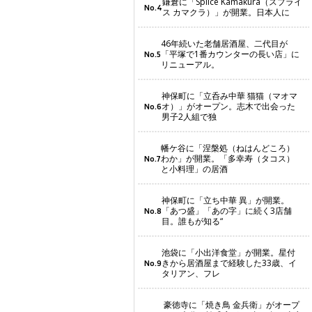
鎌倉に「Splice Kamakura（スプライ
No.4
ス カマクラ）」が開業。日本人に
46年続いた老舗居酒屋、二代目が
「平塚で1番カウンターの長い店」に
No.5
リニューアル。
神保町に「立呑み中華 猫猫（マオマ
オ）」がオープン。志木で出会った
No.6
男子2人組で独
幡ケ谷に「涅槃処（ねはんどころ）
わか」が開業。「多幸寿（タコス）
No.7
と小料理」の居酒
神保町に「立ち中華 異」が開業。
「あつ盛」「あの字」に続く3店舗
No.8
目。誰もが知る“
池袋に「小出洋食堂」が開業。星付
きから居酒屋まで経験した33歳、イ
No.9
タリアン、フレ
豪徳寺に「焼き鳥 金兵衛」がオープ