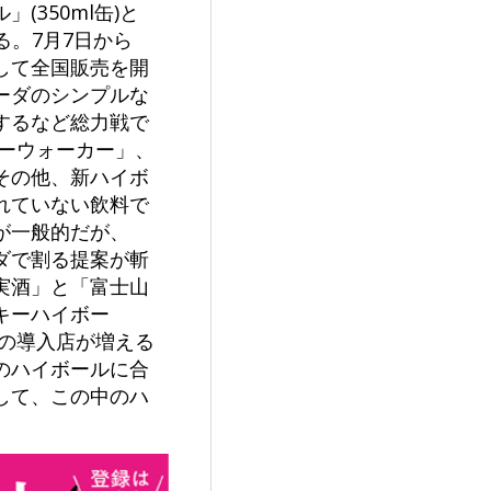
350ml缶)と
る。7月7日から
して全国販売を開
ーダのシンプルな
するなど総力戦で
ーウォーカー」、
その他、新ハイボ
れていない飲料で
が一般的だが、
ダで割る提案が斬
実酒」と「富士山
キーハイボー
の導入店が増える
のハイボールに合
して、この中のハ