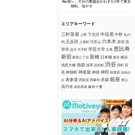
ン。大分の繁盛店がわずか2年で東京
No.10
移転、塩やタ
三軒茶屋
中目黒
下北沢
中野
丸の
上野
六本木
五反田
吉
内
代官山
人形町
原宿
恵比寿
学芸大学
祥寺
大手町
広尾
品川
新宿
新橋
日本橋
横浜
新宿三丁目
東京
渋谷
池袋
浅草
目
池尻大橋
浜松町
田町
神楽坂
神田
黒
神保町
神泉
秋葉原
自由が
銀座
赤坂
表参道
丘
西荻窪
西麻布
青山
高円寺
麻布十番
高田馬場