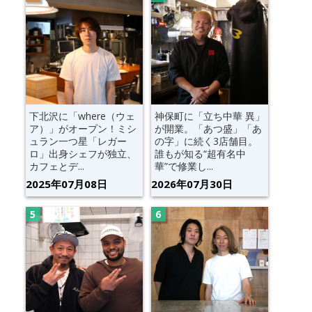
下北沢に「where（ウェ
神保町に「立ち中華 異」
ア）」がオープン！ミシ
が開業。「あつ盛」「あ
ュラン一つ星「レガー
の字」に続く3店舗目。
ロ」出身シェフが独立、
誰もが知る“超有名中
カフェとデ...
華”で修業し...
2025年07月08日
2026年07月30日