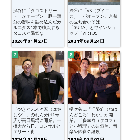
渋谷に「タコストリー
渋谷に「VS（ブイエ
ト」がオープン！豚一頭
ス）」がオープン。京都
分の旨味を詰め込んだカ
の立ち食いそば
ルニタス1本で勝負する
「SUBA」とワインショ
タコスと陽気な...
ップ「VIRTUS」...
2026年01月27日
2024年09月24日
「やきとん木々家（はや
幡ケ谷に「涅槃処（ねは
しや）」のれん分け1号
んどころ）わか」が開
店が高田馬場に開業。一
業。「多幸寿（タコス）
橋大からIT、コンサルと
と小料理」の居酒屋、音
エリート街...
楽や飲食の経験...
2026年01月20日
2026年07月02日