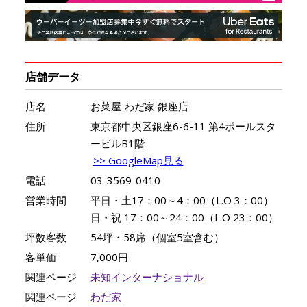
店舗データ
店名
お菜屋 わだ家 銀座店
住所
東京都中央区銀座6-6-11 第4ポールスタ
ービルB1階
>> GoogleMap見る
電話
03-3569-0410
営業時間
平日・土17：00～4：00（L.O 3：00）
日・祝 17：00～24：00（L.O 23：00）
坪数客数
54坪・58席（個室5室含む）
客単価
7,000円
関連ページ
未知インターナショナル
関連ページ
わだ家