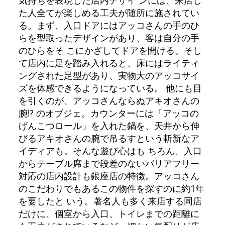
気持ちを表現した店内デザイ ンには、来店し
た人全てが楽しめる工夫が随所に施されてい
る。まず、入口ドアにはアッコさんの手のひ
らを型取ったデザインがあり、客は自分の手
のひらをそ こにかざしてドアを開ける。そし
て店内に足を踏み入れると、床にはライティ
ングされた足型があり、実物大のアッコサイ
ズを体感できるようになっている。 他にも目
を引くのが、アッコさんならぬアキオさんの
腕!? のオブジェ。カウンターには「アッコの
げんこつロール」を入れた鍋を、天井から伸
びるアキオさんの腕で吊るすという斬新なア
イディアも。そんな遊び心はも ちろん、入口
からテーブル席まで段差のないバリアフリー
対応の店内設計も銀座店の特徴。アッコさん
のこだわりでもあるこの物件を探すのに約1年
を要したと いう。著名人も多く来店する同店
だけに、個室から入口、トイレまでの距離に