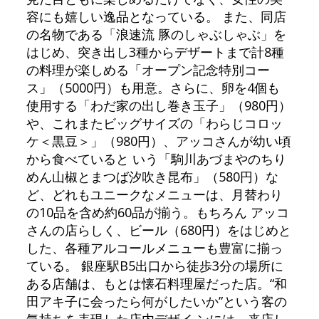
容にも嬉しい逸品となっている。 また、同店
の名物である「浪速流 豚のしゃぶしゃぶ」を
はじめ、突き出し3種からデザートまで計8種
の料理が楽しめる「オープン記念特別コー
ス」（5000円）も用意。さらに、卵を4個も
使用する「わだ家の出し巻き玉子」（980円）
や、これまたビッグサイズの「わらじコロッ
ケ＜黒豆＞」（980円）、アッコさんが幼い頃
から食べていると いう「駒川あづまやのちり
めん山椒とまつば汐吹き昆布」（580円）な
ど、どれもユニークなメニューは、月替わり
の10品を含め約60品が揃う。もちろん アッコ
さんの店らしく、ビール（680円）をはじめと
した、各種アルコールメニューも豊富に揃っ
ている。 銀座駅B5出口から徒歩3分の場所に
ある店舗は、もとは懐石料理屋だった店。“和
田アキ子に会ったら何がしたいか”という客の