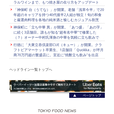
ラルワインまで、もつ焼き屋の在り方をアップデート
「神保町 台（うてな）」が開業。老舗「浅草今半」で20
年超のキャリアを持つ40代後半2人組が独立！旬の和食
と厳選肉料理を各地の純米酒と愉しむカジュアル割烹
神保町に「立ち中華 異」が開業。「あつ盛」「あの字」
に続く3店舗目。誰もが知る“超有名中華”で修業した
（？）オーナー中村氏渾身の中華を気軽に立ち飲みで
行徳に「大衆立吞倶楽部CUE（キュー）」が開業。クラ
フトビアマーケット卒業生、1店舗目「Ｑuokka」が坪月
商70万円超の繁盛店に。至近に“焼酎立ち飲み”を出店
ヘッドライン一覧トップへ