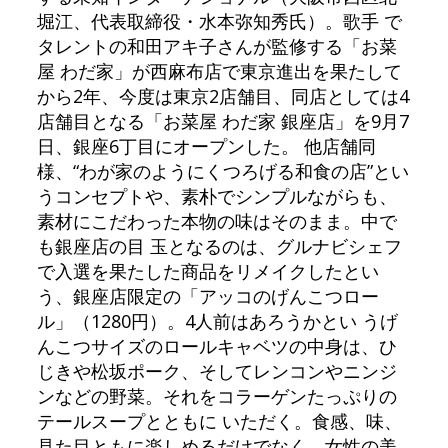
堀江、代表取締役・水本弥知秀氏）。歌手 で
タレントの和田アキ子さんが監修する「お菜
屋 わだ家」が西麻布店で東京進出を果たして
から2年、今度は東京2店舗目、同店としては4
店舗目となる「お菜屋 わだ家 銀座店」を9月7
日、銀座6丁目にオープンした。 他店舗同
様、“わが家のようにくつろげる和食の店”とい
うコンセプトや、素朴でシンプルながらも、
素材にこだわった本物の味はそのまま。中で
も銀座店の目 玉となるのは、グルナビシェフ
で入選を果たした商品をリメイクしたとい
う、銀座店限定の「アッコのげんこつロー
ル」（1280円）。4人前はあろうかとい うげ
んこつサイズのロールキャベツの中身は、ひ
じきや松坂ポーク、そしてレンコンやニンジ
ンなどの野菜。それをコラーゲンたっぷりの
テールスープとともに いただく。食感、味、
見た目ともに楽しめるだけでなく、女性の美