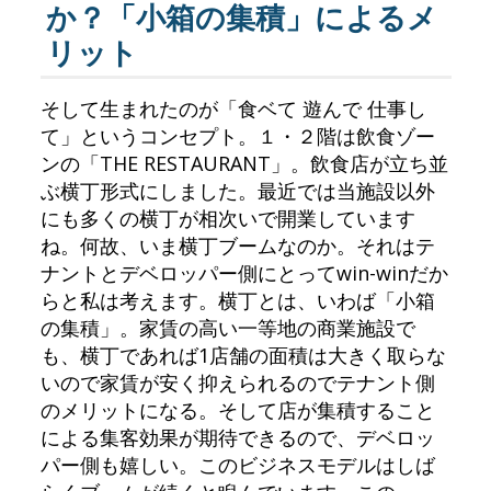
か？「小箱の集積」によるメ
リット
そして生まれたのが「食ベて 遊んで 仕事し
て」というコンセプト。１・２階は飲食ゾー
ンの「THE RESTAURANT」。飲食店が立ち並
ぶ横丁形式にしました。最近では当施設以外
にも多くの横丁が相次いで開業しています
ね。何故、いま横丁ブームなのか。それはテ
ナントとデベロッパー側にとってwin-winだか
らと私は考えます。横丁とは、いわば「小箱
の集積」。家賃の高い一等地の商業施設で
も、横丁であれば1店舗の面積は大きく取らな
いので家賃が安く抑えられるのでテナント側
のメリットになる。そして店が集積すること
による集客効果が期待できるので、デベロッ
パー側も嬉しい。このビジネスモデルはしば