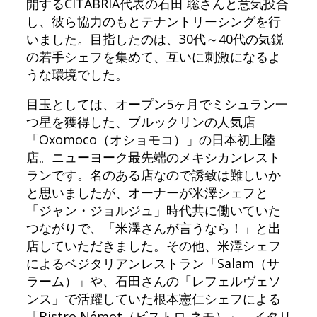
開するCITABRIA代表の石田 聡さんと意気投合
し、彼ら協力のもとテナントリーシングを行
いました。目指したのは、30代～40代の気鋭
の若手シェフを集めて、互いに刺激になるよ
うな環境でした。
目玉としては、オープン5ヶ月でミシュラン一
つ星を獲得した、ブルックリンの人気店
「Oxomoco（オショモコ）」の日本初上陸
店。ニューヨーク最先端のメキシカンレスト
ランです。名のある店なので誘致は難しいか
と思いましたが、オーナーが米澤シェフと
「ジャン・ジョルジュ」時代共に働いていた
つながりで、「米澤さんが言うなら！」と出
店していただきました。その他、米澤シェフ
によるベジタリアンレストラン「Salam（サ
ラーム）」や、石田さんの「レフェルヴェソ
ンス」で活躍していた根本憲仁シェフによる
「Bistro Némot（ビストロ ネモ）」、イタリ