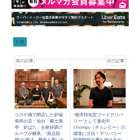
広尾
前の記事
次の記事
コロナ禍で閉店した炉端
“都市特化型フードデリバ
発祥の店・仙台「郷土酒
リー”として進化中、
亭 炉ばた」を絶好調グ
Chompy（チョンピー）の
ループが継承。“原点回
躍進に注目！デリバリー
帰”を掲げ、歴史と思いを
戦国時代を勝ち抜けるか