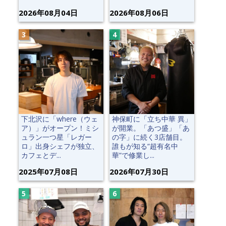
2026年08月04日
2026年08月06日
下北沢に「where（ウェ
神保町に「立ち中華 異」
ア）」がオープン！ミシ
が開業。「あつ盛」「あ
ュラン一つ星「レガー
の字」に続く3店舗目。
ロ」出身シェフが独立、
誰もが知る“超有名中
カフェとデ...
華”で修業し...
2025年07月08日
2026年07月30日