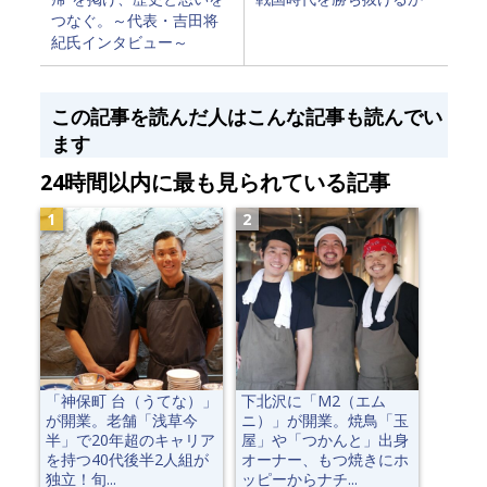
つなぐ。～代表・吉田将
紀氏インタビュー～
この記事を読んだ人はこんな記事も読んでい
ます
24時間以内に最も見られている記事
「神保町 台（うてな）」
下北沢に「M2（エム
が開業。老舗「浅草今
ニ）」が開業。焼鳥「玉
半」で20年超のキャリア
屋」や「つかんと」出身
を持つ40代後半2人組が
オーナー、もつ焼きにホ
独立！旬...
ッピーからナチ...