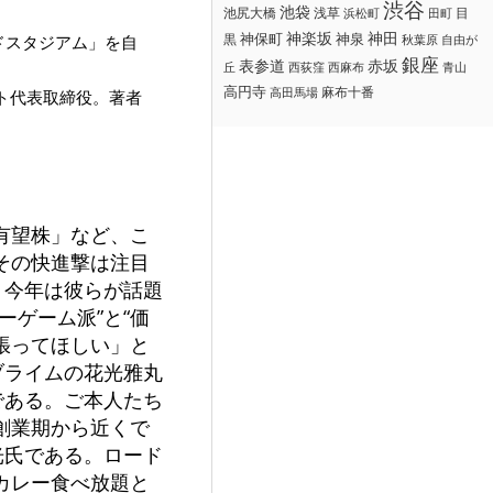
渋谷
池袋
浅草
目
池尻大橋
浜松町
田町
神楽坂
神田
黒
神保町
神泉
ドスタジアム」を自
秋葉原
自由が
銀座
赤坂
表参道
丘
西荻窪
西麻布
青山
高円寺
麻布十番
高田馬場
ト代表取締役。著者
有望株」など、こ
その快進撃は注目
、今年は彼らが話題
ゲーム派”と“価
張ってほしい」と
ブライムの花光雅丸
である。ご本人たち
創業期から近くで
光氏である。ロード
カレー食べ放題と