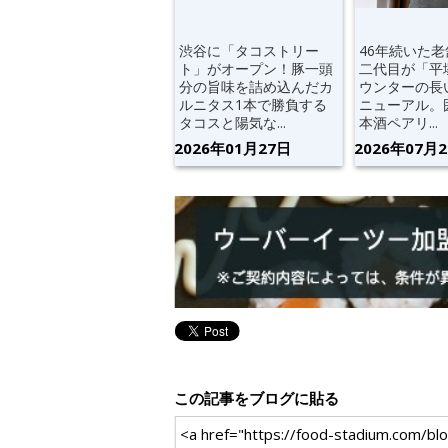
渋谷に「タコストリー
46年続いた
ト」がオープン！豚一頭
二代目が「平
分の旨味を詰め込んだカ
ウンターの長
ルニタス1本で勝負する
ニューアル。
タコスと陽気な...
本酒ペアリ...
2026年01月27日
2026年07月
この記事をブログに貼る
<a href="https://food-stadiu