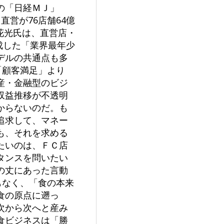
の「日経ＭＪ」
直営が76店舗64億
の花光氏は、直営店・
成した「業界最年少
デルの共通点も多
「顧客満足」より
産・金融型のビジ
収益推移が不透明
からないのだ。も
追求して、マネー
も、それを求める
たいのは、ＦＣ店
タンスを問いたい
の丈にあった言動
もなく、「食の本来
食の原点に遡っ
次から次へと産み
食ビジネスは「勝