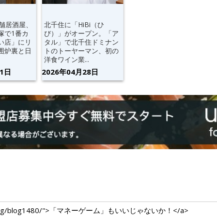
老舗居酒屋、
北千住に「HiBi（ひ
塚で1番カ
び）」がオープン。「ア
い店」にリ
タル」で北千住ドミナン
囲炉裏と日
トのトーヤーマン、初の
洋食ワイン業...
21日
2026年04月28日
m.com/blog/blog1480/">「マネーゲーム」もいいじゃないか！</a>