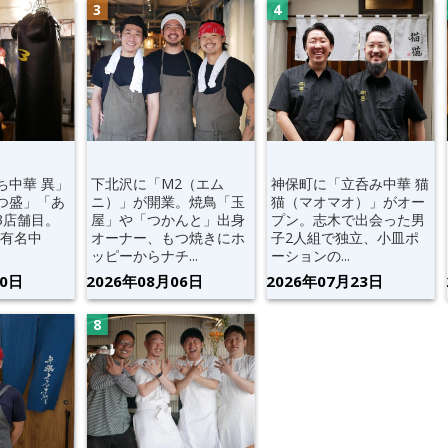
ち中華 異」
下北沢に「M2（エム
神保町に「立呑み中華 猫
つ盛」「あ
ニ）」が開業。焼鳥「玉
猫（マオマオ）」がオー
3店舗目。
屋」や「つかんと」出身
プン。志木で出会った男
超有名中
オーナー、もつ焼きにホ
子2人組で独立、小皿ポ
ッピーからナチ...
ーションの...
30日
2026年08月06日
2026年07月23日