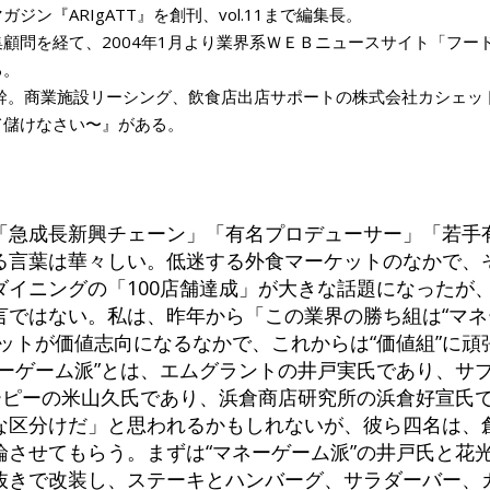
ジン『ARIgATT』を創刊、vol.11まで編集長。
顧問を経て、2004年1月より業界系ＷＥＢニュースサイト「フー
る。
幹。商業施設リーシング、飲食店出店サポートの株式会社カシェッ
て儲けなさい〜』がある。
「急成長新興チェーン」「有名プロデューサー」「若手
る言葉は華々しい。低迷する外食マーケットのなかで、
ダイニングの「100店舗達成」が大きな話題になったが
ではない。私は、昨年から「この業界の勝ち組は“マネー
ットが価値志向になるなかで、これからは“価値組”に頑
ネーゲーム派”とは、エムグラントの井戸実氏であり、サ
エーピーの米山久氏であり、浜倉商店研究所の浜倉好宣氏
な区分けだ」と思われるかもしれないが、彼ら四名は、
論させてもらう。まずは“マネーゲーム派”の井戸氏と花
抜きで改装し、ステーキとハンバーグ、サラダーバー、