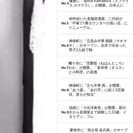
鎌倉に「Splice Kamakura（スプライ
No.4
ス カマクラ）」が開業。日本人に
46年続いた老舗居酒屋、二代目が
「平塚で1番カウンターの長い店」に
No.5
リニューアル。
神保町に「立呑み中華 猫猫（マオマ
オ）」がオープン。志木で出会った
No.6
男子2人組で独
幡ケ谷に「涅槃処（ねはんどころ）
わか」が開業。「多幸寿（タコス）
No.7
と小料理」の居酒
神保町に「立ち中華 異」が開業。
「あつ盛」「あの字」に続く3店舗
No.8
目。誰もが知る“
池袋に「小出洋食堂」が開業。星付
きから居酒屋まで経験した33歳、イ
No.9
タリアン、フレ
豪徳寺に「焼き鳥 金兵衛」がオープ