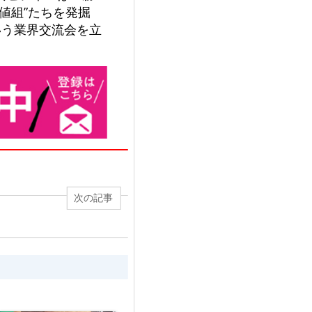
値組”たちを発掘
いう業界交流会を立
次の記事