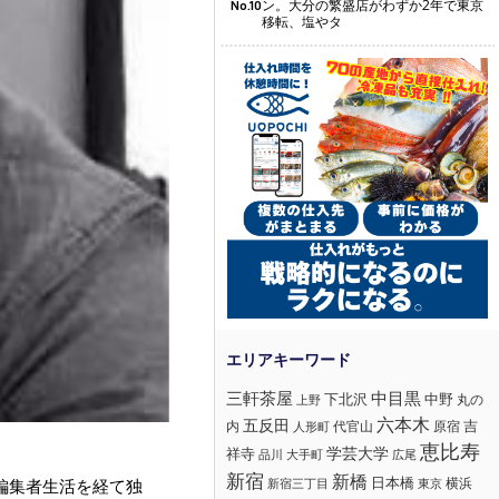
ン。大分の繁盛店がわずか2年で東京
No.10
移転、塩やタ
三軒茶屋
中目黒
下北沢
中野
丸の
上野
六本木
五反田
吉
内
代官山
人形町
原宿
恵比寿
学芸大学
祥寺
大手町
広尾
品川
新宿
新橋
日本橋
横浜
編集者生活を経て独
新宿三丁目
東京