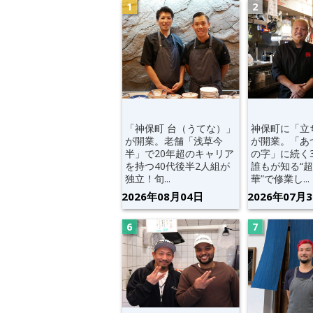
「神保町 台（うてな）」
神保町に「立
が開業。老舗「浅草今
が開業。「あ
半」で20年超のキャリア
の字」に続く
を持つ40代後半2人組が
誰もが知る“
独立！旬...
華”で修業し...
2026年08月04日
2026年07月