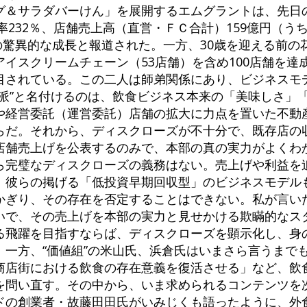
グ＆サラダバーけん」を展開するエムグラントは、先日
率232％、店舗売上高（直営・ＦＣ合計）159億円（うち
）の驚異的な成長と報道された。一方、30歳を迎える前
イスクリームチェーン（53店舗）を含め100店舗を達
目されている。この二人は師弟関係にあり、ビジネスモ
ム派”と名付けるのは、飲食ビジネス本来の「美味しさ」
や経営委託（運営委託）店舗の拡大に力点を置いた不動
らだ。それから、ディスクローズが不十分で、既存店の
店舗売上げを公表するのみで、本部の真の実力がよくわ
ら完璧なディスクローズの義務はない。売上げや利益を
。彼らの掲げる「低投資早期回収型」のビジネスモデル
かぎり、その存在を否定することはできない。私が言い
いで、その売上げを本部の実力と見せかける欺瞞的なス
る飛躍を目指すならば、ディスクローズを顕示化し、身
。一方、“価値組”の米山氏、浜倉氏はいまさら言うまで
商店街における飲食の存在意義を復活させる」など、飲
を問い直す。その中から、いま求められるコンテンツを
ドの創業者・故藤田田氏がいみじくも語ったように、外