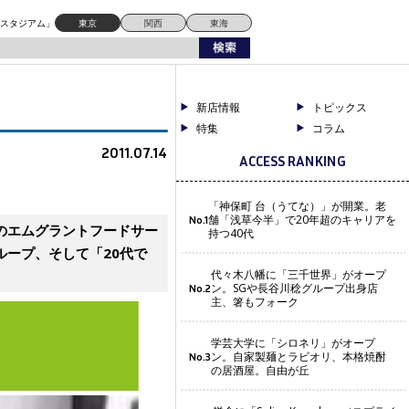
ドスタジアム」
東京
関西
東海
新店情報
トピックス
特集
コラム
2011.07.14
ACCESS RANKING
「神保町 台（うてな）」が開業。老
舗「浅草今半」で20年超のキャリアを
No.1
のエムグラントフードサー
持つ40代
ープ、そして「20代で
代々木八幡に「三千世界」がオープ
ン。SGや長谷川稔グループ出身店
No.2
主、箸もフォーク
学芸大学に「シロネリ」がオープ
ン。自家製麺とラビオリ、本格焼酎
No.3
の居酒屋。自由が丘