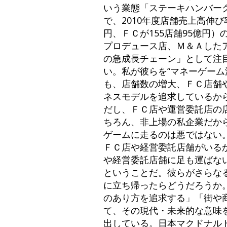
いう業態「ステーキハンバー
で、2010年度店舗売上高伸び
円、ＦＣが155店舗95億円
プロデュース店、Ｍ＆Ａしたア
の急成長チェーン」として注
い。私が彼らを“マネーゲー
も、店舗数の増大、ＦＣ店舗
ネスモデルを追求しているか
だし、ＦＣ店や運営委託店の
ちろん、非上場の私企業だか
ゲームに走るのは悪ではない
ＦＣ店や経営委託店舗がいる
や経営委託店舗に足も運ばな
ということだ。彼らがさらな
に立ち帰ったらどうだろうか
のあり方を追求する」「街や
て、その現代・未来的な意味
出している。日本マクドナル