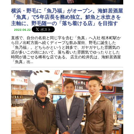
横浜・野毛に「魚乃福」がオープン。海鮮居酒屋
「魚真」で5年店長を務め独立。鮮魚と水炊きを
主軸に、野毛随一の「落ち着ける店」を目指す
2022.06.22
直感で、自分の名前と同じ字を含む「魚真」へ入社 桜木町駅か
ら日ノ出町方面へ続くディープな飲み屋街、野毛に誕生した
「魚乃福」。どちらかというと雑多で、ガヤガヤした雰囲気の
店が多いこの街において、落ち着いた雰囲気でゆったりとした
時間が過ごせる稀有な店である。 店主の松井氏は、海鮮居酒屋
「魚真」出...