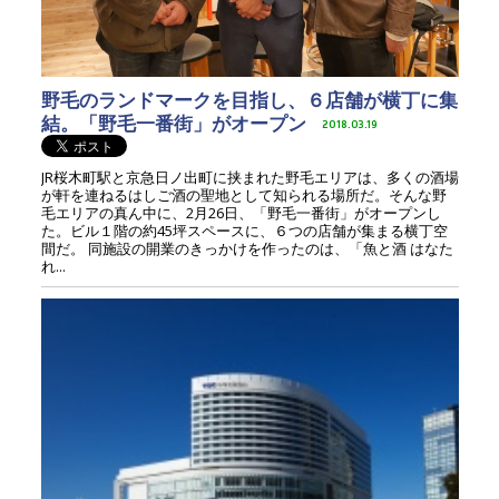
野毛のランドマークを目指し、６店舗が横丁に集
結。「野毛一番街」がオープン
2018.03.19
JR桜木町駅と京急日ノ出町に挟まれた野毛エリアは、多くの酒場
が軒を連ねるはしご酒の聖地として知られる場所だ。そんな野
毛エリアの真ん中に、2月26日、「野毛一番街」がオープンし
た。ビル１階の約45坪スペースに、６つの店舗が集まる横丁空
間だ。 同施設の開業のきっかけを作ったのは、「魚と酒 はなた
れ...