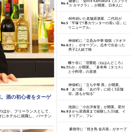
鎌倉に「Splice Kamakura（スプライ
No.4
ス カマクラ）」が開業。日本人に
46年続いた老舗居酒屋、二代目が
「平塚で1番カウンターの長い店」に
No.5
リニューアル。
神保町に「立呑み中華 猫猫（マオマ
オ）」がオープン。志木で出会った
No.6
男子2人組で独
幡ケ谷に「涅槃処（ねはんどころ）
わか」が開業。「多幸寿（タコス）
No.7
と小料理」の居酒
神保町に「立ち中華 異」が開業。
「あつ盛」「あの字」に続く3店舗
No.8
目。誰もが知る“
業。酒の初心者をターゲ
池袋に「小出洋食堂」が開業。星付
のほか、フリーランスとして、
きから居酒屋まで経験した33歳、イ
No.9
タリアン、フレ
けにホテルに就職し、バーテン
豪徳寺に「焼き鳥 金兵衛」がオープ