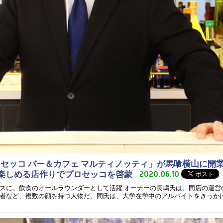
ロセッコ バー＆カフェ マルティノッティ」が馬喰横山に開
に楽しめる店作りでプロセッコを啓蒙
2020.06.10
スに。飲食のオールラウンダーとして活躍 オーナーの長嶋氏は、同店の運営
者など、複数の顔を持つ人物だ。同氏は、大学在学中のアルバイトをきっか