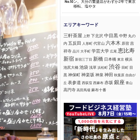
ン。大分の繁盛店がわずか2年で東京
No.10
移転、塩やタ
三軒茶屋
中目黒
下北沢
中野
丸の
上野
六本木
五反田
吉
内
代官山
人形町
原宿
恵比寿
学芸大学
祥寺
大手町
広尾
品川
新宿
新橋
日本橋
横浜
新宿三丁目
東京
渋谷
池袋
浅草
目
池尻大橋
浜松町
田町
神楽坂
神田
黒
神保町
神泉
秋葉原
自由が
銀座
赤坂
表参道
丘
西荻窪
西麻布
青山
高円寺
麻布十番
高田馬場