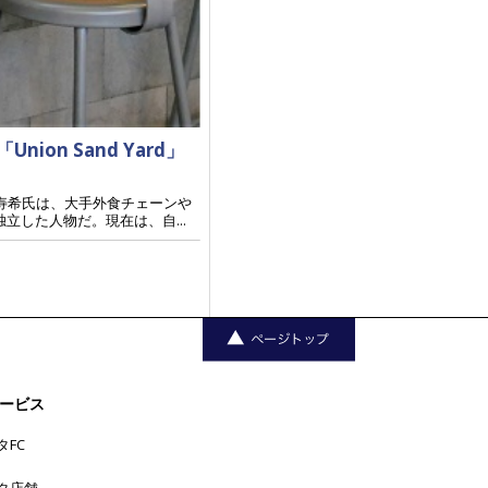
n Sand Yard」
実寿希氏は、大手外食チェーンや
独立した人物だ。現在は、自...
ービス
タFC