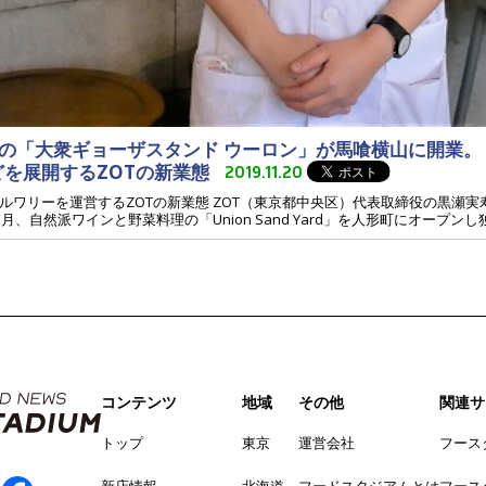
大衆ギョーザスタンド ウーロン」が馬喰横山に開業。「Unio
」などを展開するZOTの新業態
2019.11.20
ルワリーを運営するZOTの新業態 ZOT（東京都中央区）代表取締役の黒瀬
、自然派ワインと野菜料理の「Union Sand Yard」を人形町にオープンし
コンテンツ
地域
その他
関連サ
トップ
東京
運営会社
フース