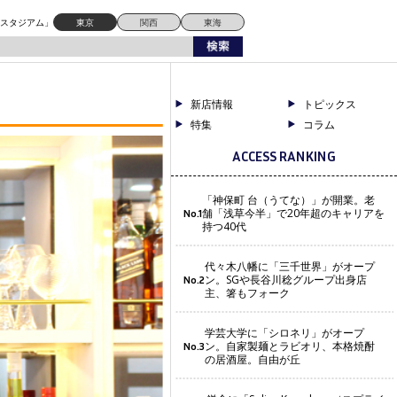
ドスタジアム」
東京
関西
東海
新店情報
トピックス
特集
コラム
ACCESS RANKING
「神保町 台（うてな）」が開業。老
舗「浅草今半」で20年超のキャリアを
No.1
持つ40代
代々木八幡に「三千世界」がオープ
ン。SGや長谷川稔グループ出身店
No.2
主、箸もフォーク
学芸大学に「シロネリ」がオープ
ン。自家製麺とラビオリ、本格焼酎
No.3
の居酒屋。自由が丘