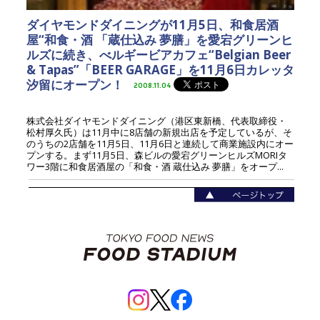
ダイヤモンドダイニングが11月5日、和食居酒
屋“和食・酒 「蔵仕込み 夢膳」を愛宕グリーンヒ
ルズに続き、べルギービアカフェ“Belgian Beer
& Tapas”「BEER GARAGE」を11月6日カレッタ
汐留にオープン！
2008.11.04
株式会社ダイヤモンドダイニング（港区東新橋、代表取締役・
松村厚久氏）は11月中に8店舗の新規出店を予定しているが、そ
のうちの2店舗を11月5日、11月6日と連続して商業施設内にオー
プンする。まず11月5日、森ビルの愛宕グリーンヒルズMORIタ
ワー3階に和食居酒屋の「和食・酒 蔵仕込み 夢膳」をオープ...