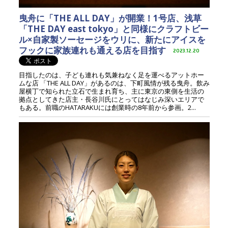
曳舟に「THE ALL DAY」が開業！1号店、浅草
「THE DAY east tokyo」と同様にクラフトビー
ル×自家製ソーセージをウリに、新たにアイスを
フックに家族連れも通える店を目指す
2023.12.20
目指したのは、子ども連れも気兼ねなく足を運べるアットホー
ムな店 「THE ALL DAY」があるのは、下町風情が残る曳舟。飲み
屋横丁で知られた立石で生まれ育ち、主に東京の東側を生活の
拠点としてきた店主・長谷川氏にとってはなじみ深いエリアで
もある。前職のHATARAKUには創業時の8年前から参画。2...