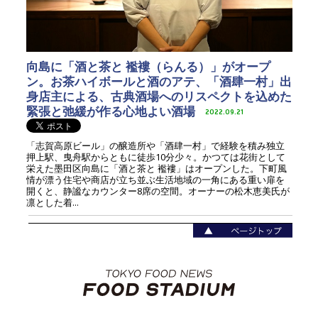
向島に「酒と茶と 襤褸（らんる）」がオープ
ン。お茶ハイボールと酒のアテ、「酒肆一村」出
身店主による、古典酒場へのリスペクトを込めた
緊張と弛緩が作る心地よい酒場
2022.09.21
「志賀高原ビール」の醸造所や「酒肆一村」で経験を積み独立
押上駅、曳舟駅からともに徒歩10分少々。かつては花街として
栄えた墨田区向島に「酒と茶と 襤褸」はオープンした。下町風
情が漂う住宅や商店が立ち並ぶ生活地域の一角にある重い扉を
開くと、静謐なカウンター8席の空間。オーナーの松木恵美氏が
凛とした着...