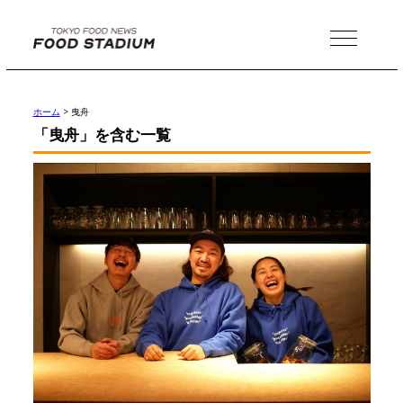
MENU
ホーム
>
曳舟
「曳舟」を含む一覧