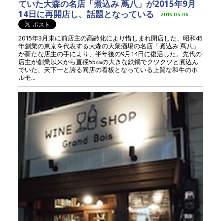
ていた大森の名店「煮込み 蔦八」が2015年9月
14日に再開店し、話題となっている
2016.04.06
2015年3月末に前店主の高齢化により惜しまれ閉店した、昭和45
年創業の東京を代表する大森の大衆酒場の名店「煮込み 蔦八」
が新たな店主の手により、半年後の9月14日に復活した。先代の
店主が創業以来から直径55㎝の大きな鉄鍋でクツクツと煮込ん
でいた、天下一と誇る同店の看板となっている上質な和牛のホ
ルモ...