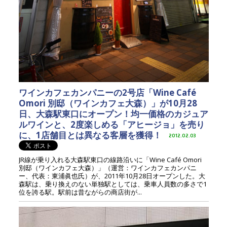
ワインカフェカンパニーの2号店「Wine Café
Omori 別邸（ワインカフェ大森）」が10月28
日、大森駅東口にオープン！均一価格のカジュア
ルワインと、2度楽しめる「アヒージョ」を売り
に、1店舗目とは異なる客層を獲得！
2012.02.03
JR線が乗り入れる大森駅東口の線路沿いに「Wine Café Omori
別邸（ワインカフェ大森）」（運営：ワインカフェカンパニ
ー、代表：東浦眞也氏）が、2011年10月28日オープンした。大
森駅は、乗り換えのない単独駅としては、乗車人員数の多さで1
位を誇る駅。駅前は昔ながらの商店街が...