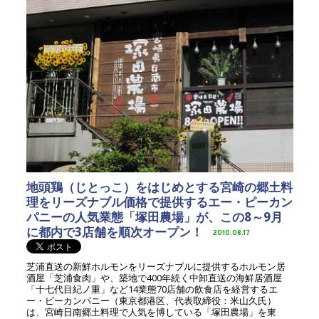
地頭鶏（じとっこ）をはじめとする宮崎の郷土料
理をリーズナブル価格で提供するエー・ピーカン
パニーの人気業態「塚田農場」が、この8～9月
に都内で3店舗を順次オープン！
2010.08.17
芝浦直送の新鮮ホルモンをリーズナブルに提供するホルモン居
酒屋「芝浦食肉」や、築地で400年続く中卸直送の海鮮居酒屋
「十七代目紀ノ重」など14業態70店舗の飲食店を経営するエ
ー・ピーカンパニー（東京都港区、代表取締役：米山久氏）
は、宮崎日南郷土料理で人気を博している「塚田農場」を東