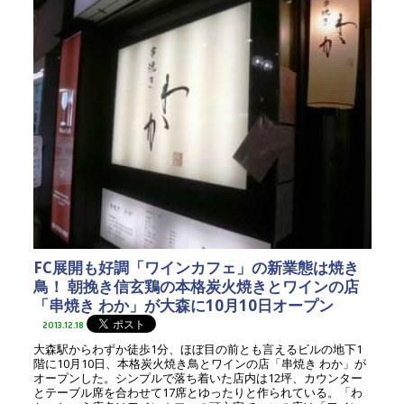
FC展開も好調「ワインカフェ」の新業態は焼き
鳥！ 朝挽き信玄鶏の本格炭火焼きとワインの店
「串焼き わか」が大森に10月10日オープン
2013.12.18
大森駅からわずか徒歩1分、ほぼ目の前とも言えるビルの地下1
階に10月10日、本格炭火焼き鳥とワインの店「串焼き わか」が
オープンした。シンプルで落ち着いた店内は12坪、カウンター
とテーブル席を合わせて17席とゆったりと作られている。「わ