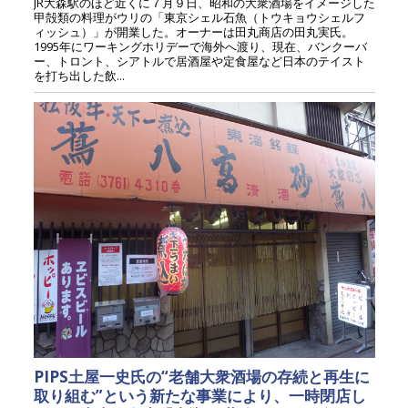
JR大森駅のほど近くに７月９日、昭和の大衆酒場をイメージした
甲殻類の料理がウリの「東京シェル石魚（トウキョウシェルフ
ィッシュ）」が開業した。オーナーは田丸商店の田丸実氏。
1995年にワーキングホリデーで海外へ渡り、現在、バンクーバ
ー、トロント、シアトルで居酒屋や定食屋など日本のテイスト
を打ち出した飲...
PIPS土屋一史氏の“老舗大衆酒場の存続と再生に
取り組む”という新たな事業により、一時閉店し