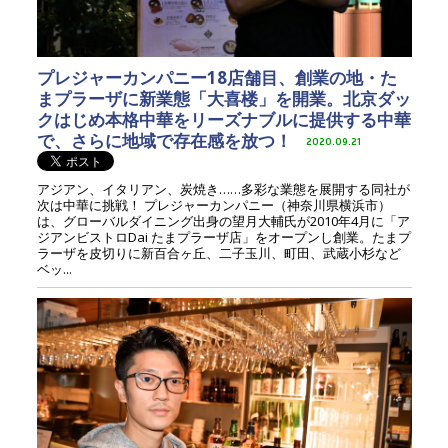
プレジャーカンパニー18店舗目、創業の地・た
まプラーザに新業態「大喜楼」を開業。北京ダッ
クはじめ本格中華をリーズナブルに提供する中華
で、さらに地域で存在感を放つ！
2020.09.21
アジアン、イタリアン、炭焼き……多彩な業態を展開する同社が
次は中華に挑戦！ プレジャーカンパニー（神奈川県横浜市）
は、グローバルダイニング出身の望月大輔氏が2010年4月に「ア
ジアンビストロDai たまプラーザ店」をオープンし創業。たまプ
ラーザを皮切りに新百合ヶ丘、二子玉川、町田、武蔵小杉など
ベッ...