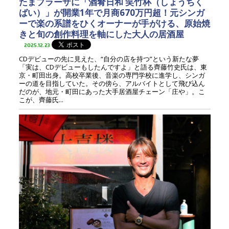
たまプラーザに「酒肴日和 笑竹杯（しょうちく
ばい）」が開業1年で月商670万円超！元シンガ
ーで楽の系譜をひくオーナーが手がける、原始焼
きと旬の創作料理を軸にした大人の居酒屋
2025.12.23
CDデビューの先に見えた、“自分の店を持つ”という新たな夢
「実は、CDデビューもしたんですよ」と語る齊藤竹史氏は、東
京・町田出身。高校卒業後、音楽の専門学校に進学し、シンガ
ーの道を目指していた。その傍ら、アルバイトとして飛び込ん
だのが、地元・町田にあった大手居酒屋チェーン「庄や」。こ
こが、齊藤氏...