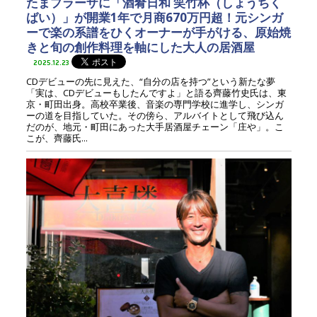
たまプラーザに「酒肴日和 笑竹杯（しょうちく
ばい）」が開業1年で月商670万円超！元シンガ
ーで楽の系譜をひくオーナーが手がける、原始焼
きと旬の創作料理を軸にした大人の居酒屋
2025.12.23
CDデビューの先に見えた、“自分の店を持つ”という新たな夢
「実は、CDデビューもしたんですよ」と語る齊藤竹史氏は、東
京・町田出身。高校卒業後、音楽の専門学校に進学し、シンガ
ーの道を目指していた。その傍ら、アルバイトとして飛び込ん
だのが、地元・町田にあった大手居酒屋チェーン「庄や」。こ
こが、齊藤氏...