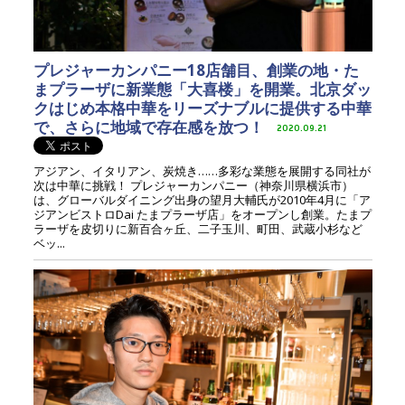
プレジャーカンパニー18店舗目、創業の地・た
まプラーザに新業態「大喜楼」を開業。北京ダッ
クはじめ本格中華をリーズナブルに提供する中華
で、さらに地域で存在感を放つ！
2020.09.21
アジアン、イタリアン、炭焼き……多彩な業態を展開する同社が
次は中華に挑戦！ プレジャーカンパニー（神奈川県横浜市）
は、グローバルダイニング出身の望月大輔氏が2010年4月に「ア
ジアンビストロDai たまプラーザ店」をオープンし創業。たまプ
ラーザを皮切りに新百合ヶ丘、二子玉川、町田、武蔵小杉など
ベッ...