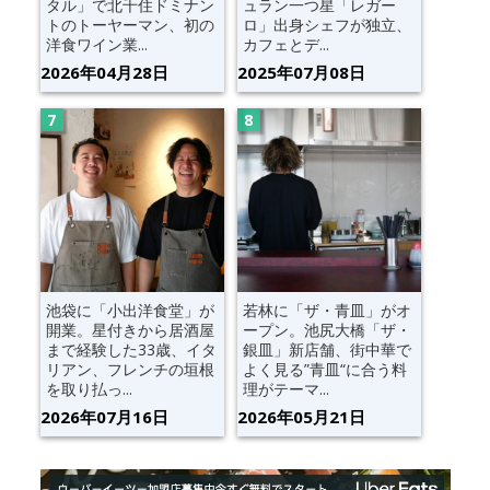
タル」で北千住ドミナン
ュラン一つ星「レガー
トのトーヤーマン、初の
ロ」出身シェフが独立、
洋食ワイン業...
カフェとデ...
2026年04月28日
2025年07月08日
池袋に「小出洋食堂」が
若林に「ザ・青皿」がオ
開業。星付きから居酒屋
ープン。池尻大橋「ザ・
まで経験した33歳、イタ
銀皿」新店舗、街中華で
リアン、フレンチの垣根
よく見る”青皿“に合う料
を取り払っ...
理がテーマ...
2026年07月16日
2026年05月21日