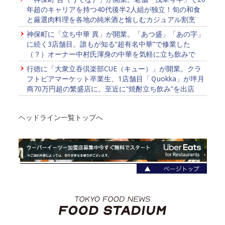
年超のキャリアを持つ40代後半2人組が独立！旬の和食
と厳選肉料理を各地の純米酒と愉しむカジュアル割烹
神保町に「立ち中華 異」が開業。「あつ盛」「あの字」
に続く3店舗目。誰もが知る“超有名中華”で修業した
（？）オーナー中村氏渾身の中華を気軽に立ち飲みで
行徳に「大衆立吞倶楽部CUE（キュー）」が開業。クラ
フトビアマーケット卒業生、1店舗目「Ｑuokka」が坪月
商70万円超の繁盛店に。至近に“焼酎立ち飲み”を出店
ヘッドライン一覧トップへ