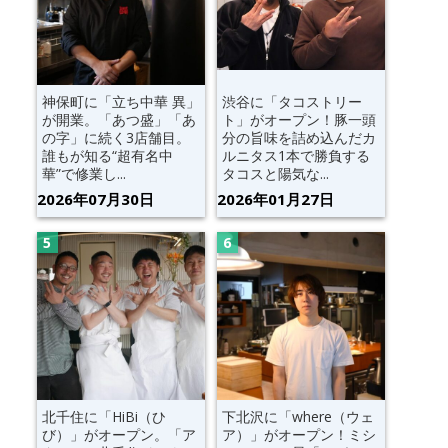
神保町に「立ち中華 異」
渋谷に「タコストリー
が開業。「あつ盛」「あ
ト」がオープン！豚一頭
の字」に続く3店舗目。
分の旨味を詰め込んだカ
誰もが知る“超有名中
ルニタス1本で勝負する
華”で修業し...
タコスと陽気な...
2026年07月30日
2026年01月27日
北千住に「HiBi（ひ
下北沢に「where（ウェ
び）」がオープン。「ア
ア）」がオープン！ミシ