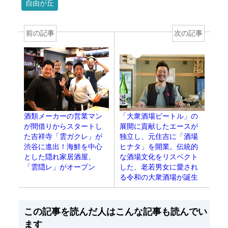
自由が丘
前の記事
次の記事
「大衆酒場ビートル」の
酒類メーカーの営業マン
展開に貢献したエースが
が間借りからスタートし
独立し、元住吉に「酒場
た吉祥寺「雲ガクレ」が
ヒナタ」を開業。伝統的
渋谷に進出！海鮮を中心
な酒場文化をリスペクト
とした隠れ家居酒屋、
した、老若男女に愛され
「雲隠レ」がオープン
る令和の大衆酒場が誕生
この記事を読んだ人はこんな記事も読んでい
ます