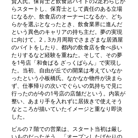
賢人氏。保育士と飲食店バイトの2足わらじか
らスタートし、保育士として責任のある立場
になるか、飲食店のオーナーになるか、どち
らかを選ぶとなったとき、飲食業界に進んだ
という異色のキャリアの持ち主だ。夢の実現
に向けて、2，3カ月周期でさまざまな居酒屋
のバイトをしたり、都内の飲食店を食べ歩い
たりするなど経験を重ねた。そして、その夢
を1号店「和食ばる ざっくばらん」で実現し
た。当初、自由が丘での開業は考えていなか
ったという小板橋氏。なかなか物件が決まら
ず、仕事帰りの次いでぐらいの気持ちで見に
行ったのが今の1号店の店舗だという。内装が
整い、あまり手を入れずに居抜きで使えそう
なところが描いていたイメージと重なり即決
した。
ビルの７階での営業は、スタート当初は厳し
いものだったそう。「オープンしたばかりの