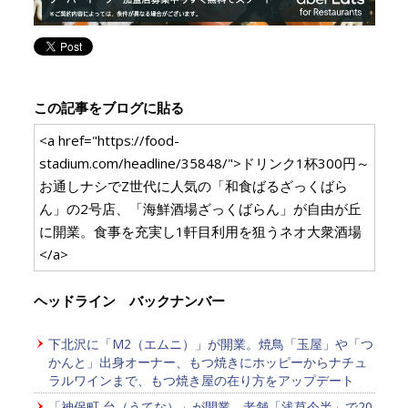
この記事をブログに貼る
<a href="https://food-
stadium.com/headline/35848/">ドリンク1杯300円～
お通しナシでZ世代に人気の「和食ばるざっくばら
ん」の2号店、「海鮮酒場ざっくばらん」が自由が丘
に開業。食事を充実し1軒目利用を狙うネオ大衆酒場
</a>
ヘッドライン バックナンバー
下北沢に「M2（エムニ）」が開業。焼鳥「玉屋」や「つ
かんと」出身オーナー、もつ焼きにホッピーからナチュ
ラルワインまで、もつ焼き屋の在り方をアップデート
「神保町 台（うてな）」が開業。老舗「浅草今半」で20