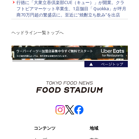
行徳に「大衆立吞倶楽部CUE（キュー）」が開業。クラ
フトビアマーケット卒業生、1店舗目「Ｑuokka」が坪月
商70万円超の繁盛店に。至近に“焼酎立ち飲み”を出店
ヘッドライン一覧トップへ
コンテンツ
地域