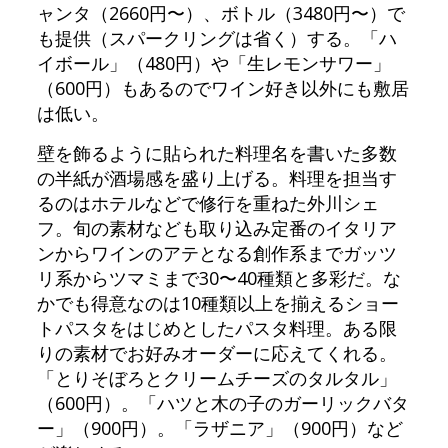
ャンタ（2660円〜）、ボトル（3480円〜）で
も提供（スパークリングは省く）する。「ハ
イボール」（480円）や「生レモンサワー」
（600円）もあるのでワイン好き以外にも敷居
は低い。
壁を飾るように貼られた料理名を書いた多数
の半紙が酒場感を盛り上げる。料理を担当す
るのはホテルなどで修行を重ねた外川シェ
フ。旬の素材なども取り込み定番のイタリア
ンからワインのアテとなる創作系までガッツ
リ系からツマミまで30〜40種類と多彩だ。な
かでも得意なのは10種類以上を揃えるショー
トパスタをはじめとしたパスタ料理。ある限
りの素材でお好みオーダーに応えてくれる。
「とりそぼろとクリームチーズのタルタル」
（600円）。「ハツと木の子のガーリックバタ
ー」（900円）。「ラザニア」（900円）など