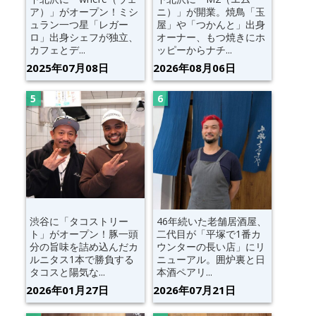
ア）」がオープン！ミシ
ニ）」が開業。焼鳥「玉
ュラン一つ星「レガー
屋」や「つかんと」出身
ロ」出身シェフが独立、
オーナー、もつ焼きにホ
カフェとデ...
ッピーからナチ...
2025年07月08日
2026年08月06日
渋谷に「タコストリー
46年続いた老舗居酒屋、
ト」がオープン！豚一頭
二代目が「平塚で1番カ
分の旨味を詰め込んだカ
ウンターの長い店」にリ
ルニタス1本で勝負する
ニューアル。囲炉裏と日
タコスと陽気な...
本酒ペアリ...
2026年01月27日
2026年07月21日