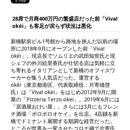
28席で月商400万円の繁盛店だった前「Viva!
okėi」も客足が戻らず状況は悪化
新橋駅前ビル1号館から路地を挟んだ以前の場
所に2018年9月にオープンした前「Viva!
okėi」。現店長でソムリエの武田知世氏と現
シェフの外川絵里香氏が仕切る店は気軽に立
ち寄れるイタリアンとして新橋のオフィスワ
ーカーが集う人気店だった。運営する
okéi（東京都港区、代表取締役：片寄雄啓
氏）は「Viva! okėi」をはじめ2012年9月に開
業の「Pizzeria Terzo okei」。2019年6月には
「居酒屋おけい屋」。さらには3月にもフレン
チ酒場「ボロボロオケイ」を出店。4店鋪を新
橋でドミナント展開する順調な経営だった。
ところが世界を一変させたコロナ禍で片寄氏