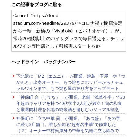
この記事をブログに貼る
<a href="https://food-
stadium.com/headline/29379/">コロナ禍で閉店決定
から一転。新橋の「Viva! okėi（ビバ！オケイ）」が、
常時20種類以上のバイザグラスで毎日通えるナチュラ
ルワイン専門店として移転再スタート</a>
ヘッドライン バックナンバー
下北沢に「M2（エムニ）」が開業。焼鳥「玉屋」や「つ
かんと」出身オーナー、もつ焼きにホッピーからナチュ
ラルワインまで、もつ焼き屋の在り方をアップデート
「神保町 台（うてな）」が開業。老舗「浅草今半」で20
年超のキャリアを持つ40代後半2人組が独立！旬の和食
と厳選肉料理を各地の純米酒と愉しむカジュアル割烹
神保町に「立ち中華 異」が開業。「あつ盛」「あの字」
に続く3店舗目。誰もが知る“超有名中華”で修業した
（？）オーナー中村氏渾身の中華を気軽に立ち飲みで