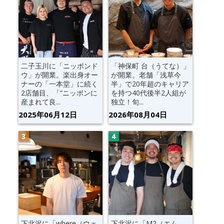
二子玉川に「ニッポンド
「神保町 台（うてな）」
ウ」が開業。楽出身オー
が開業。老舗「浅草今
ナーの「一本堂」に続く
半」で20年超のキャリア
2店舗目、「“ニッポンに
を持つ40代後半2人組が
産まれて良...
独立！旬...
2025年06月12日
2026年08月04日
下北沢に「where（ウェ
下北沢に「M2（エム