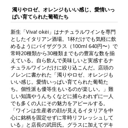
濁りやロゼ、オレンジもいい感じ、愛情いっ
ぱい育てられた葡萄たち
新生「Viva! okėi」はナチュラルワインを専門
としたイタリアン酒場。1杯だけでも気軽に飲
めるようにバイザグラス（100ml 640円〜）で
常時20種類から30種類までもの豊富な数を揃
えている。自ら飲んで美味しいと実感するナ
チュラルワインだけに絞り込こんだ。店頭の
ノレンに書かれた「濁りやロゼ、オレンジも
いい感じ。愛情いっぱい育てられた葡萄た
ち。個性派も優等生もいるのが楽しい。」難
しい知識やうんちくなどに捕らわれずに一人
でも多くの人にその魅力をアピールする。
「ワインは生産者の顔が見えるイタリアを中
心に銘柄を固定せずに常時リフレッシュして
いる」と店長の武田氏。グラスに加えてデキ