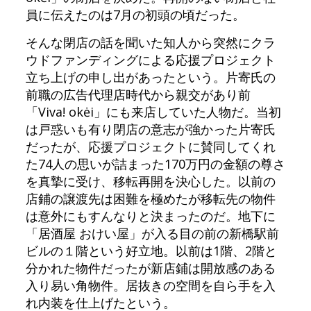
員に伝えたのは7月の初頭の頃だった。
そんな閉店の話を聞いた知人から突然にクラ
ウドファンディングによる応援プロジェクト
立ち上げの申し出があったという。片寄氏の
前職の広告代理店時代から親交があり前
「Viva! okėi」にも来店していた人物だ。当初
は戸惑いも有り閉店の意志が強かった片寄氏
だったが、応援プロジェクトに賛同してくれ
た74人の思いが詰まった170万円の金額の尊さ
を真摯に受け、移転再開を決心した。以前の
店鋪の譲渡先は困難を極めたが移転先の物件
は意外にもすんなりと決まったのだ。地下に
「居酒屋 おけい屋」が入る目の前の新橋駅前
ビルの１階という好立地。以前は1階、2階と
分かれた物件だったが新店鋪は開放感のある
入り易い角物件。居抜きの空間を自ら手を入
れ内装を仕上げたという。