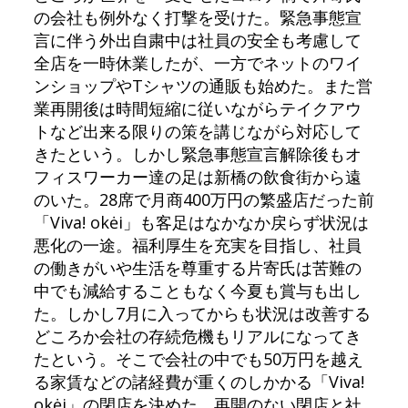
の会社も例外なく打撃を受けた。緊急事態宣
言に伴う外出自粛中は社員の安全も考慮して
全店を一時休業したが、一方でネットのワイ
ンショップやTシャツの通販も始めた。また営
業再開後は時間短縮に従いながらテイクアウ
トなど出来る限りの策を講じながら対応して
きたという。しかし緊急事態宣言解除後もオ
フィスワーカー達の足は新橋の飲食街から遠
のいた。28席で月商400万円の繁盛店だった前
「Viva! okėi」も客足はなかなか戻らず状況は
悪化の一途。福利厚生を充実を目指し、社員
の働きがいや生活を尊重する片寄氏は苦難の
中でも減給することもなく今夏も賞与も出し
た。しかし7月に入ってからも状況は改善する
どころか会社の存続危機もリアルになってき
たという。そこで会社の中でも50万円を越え
る家賃などの諸経費が重くのしかかる「Viva!
okėi」の閉店を決めた。再開のない閉店と社