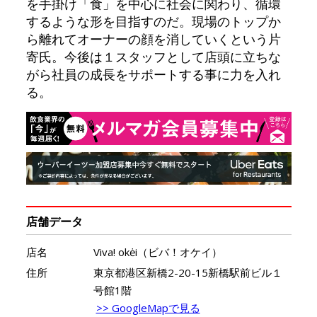
を手掛け「食」を中心に社会に関わり、循環
するような形を目指すのだ。現場のトップか
ら離れてオーナーの顔を消していくという片
寄氏。今後は１スタッフとして店頭に立ちな
がら社員の成長をサポートする事に力を入れ
る。
店舗データ
店名
Viva! okėi（ビバ！オケイ）
住所
東京都港区新橋2-20-15新橋駅前ビル１
号館1階
>> GoogleMapで見る