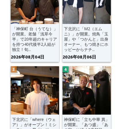
「神保町 台（うてな）」
下北沢に「M2（エム
が開業。老舗「浅草今
ニ）」が開業。焼鳥「玉
半」で20年超のキャリア
屋」や「つかんと」出身
を持つ40代後半2人組が
オーナー、もつ焼きにホ
独立！旬...
ッピーからナチ...
2026年08月04日
2026年08月06日
下北沢に「where（ウェ
神保町に「立ち中華 異」
ア）」がオープン！ミシ
が開業。「あつ盛」「あ