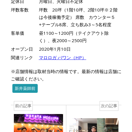
定休日
月曜日、火曜日不定休
坪数客数
坪数 20坪（1階10坪、2階10坪※２階
は今後稼働予定） 席数 カウンター５
+テーブル8席、立ち飲み3～5名程度
客単価
昼1100～1200円（テイクアウト除
く）、夜2000～2500円
オープン日
2020年1月10日
関連リンク
マロロガ バワン（HP）
※店舗情報は取材当時の情報です。最新の情報は店舗に
ご確認ください。
新井薬師前
前の記事
次の記事