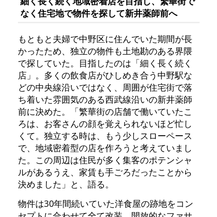
細く長く続く地域密着店を目指し、繁華街で
なく住宅地で物件を探して新井薬師前へ
もともと夫婦で中野区に住んでいた期間が長
かったため、独立の物件も土地勘のある界隈
で探していた。目指したのは「細く長く続く
店」。多くの飲食店がひしめき合う中野駅な
どの中央線沿いではなく、周囲が住宅街で落
ち着いた雰囲気のある西武線沿いの新井薬師
前に決めた。「繁華街の店舗で働いていたこ
ろは、お客さんの顔を覚えられないほど忙し
くて。独立する時は、もう少しスローペース
で、地域密着型の店を作ろうと考えていまし
た。この周辺は住民が多く集客のポテンシャ
ルがあるうえ、家賃も手ごろだったことから
決めました」と、語る。
物件は30年間続いていた洋食屋の跡地をコン
セプトに合わせて全て改装。開放的なファサ