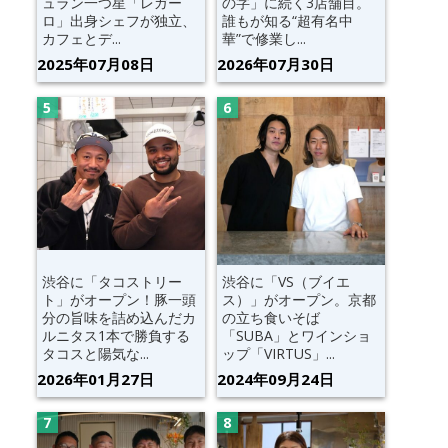
ュラン一つ星「レガー
の字」に続く3店舗目。
ロ」出身シェフが独立、
誰もが知る“超有名中
カフェとデ...
華”で修業し...
2025年07月08日
2026年07月30日
渋谷に「タコストリー
渋谷に「VS（ブイエ
ト」がオープン！豚一頭
ス）」がオープン。京都
分の旨味を詰め込んだカ
の立ち食いそば
ルニタス1本で勝負する
「SUBA」とワインショ
タコスと陽気な...
ップ「VIRTUS」...
2026年01月27日
2024年09月24日