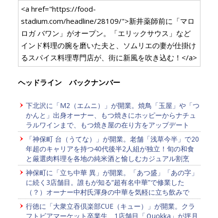
<a href="https://food-
stadium.com/headline/28109/">新井薬師前に「マロ
ロガ バワン」がオープン。「エリックサウス」など
インド料理の腕を磨いた夫と、ソムリエの妻が仕掛け
るスパイス料理専門店が、街に新風を吹き込む！</a>
ヘッドライン バックナンバー
下北沢に「M2（エムニ）」が開業。焼鳥「玉屋」や「つ
かんと」出身オーナー、もつ焼きにホッピーからナチュ
ラルワインまで、もつ焼き屋の在り方をアップデート
「神保町 台（うてな）」が開業。老舗「浅草今半」で20
年超のキャリアを持つ40代後半2人組が独立！旬の和食
と厳選肉料理を各地の純米酒と愉しむカジュアル割烹
神保町に「立ち中華 異」が開業。「あつ盛」「あの字」
に続く3店舗目。誰もが知る“超有名中華”で修業した
（？）オーナー中村氏渾身の中華を気軽に立ち飲みで
行徳に「大衆立吞倶楽部CUE（キュー）」が開業。クラ
フトビアマーケット卒業生、1店舗目「Ｑuokka」が坪月