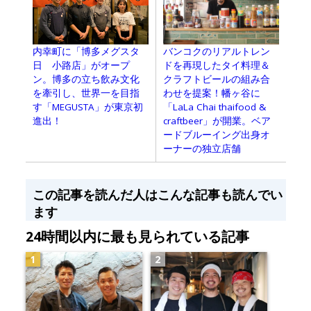
内幸町に「博多メグスタ
バンコクのリアルトレン
日ゞ小路店」がオープ
ドを再現したタイ料理＆
ン。博多の立ち飲み文化
クラフトビールの組み合
を牽引し、世界一を目指
わせを提案！幡ヶ谷に
す「MEGUSTA」が東京初
「LaLa Chai thaifood &
進出！
craftbeer」が開業。ベア
ードブルーイング出身オ
ーナーの独立店舗
この記事を読んだ人はこんな記事も読んでい
ます
24時間以内に最も見られている記事