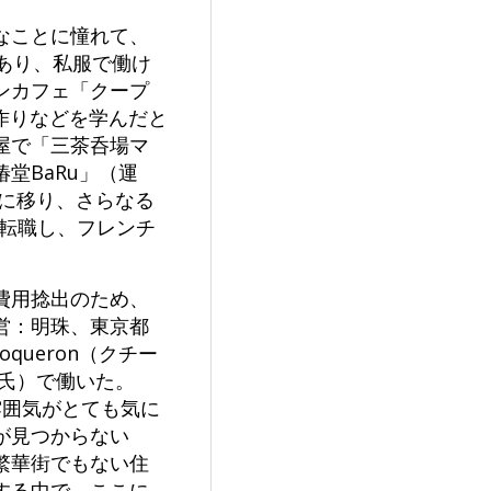
なことに憧れて、
あり、私服で働け
ンカフェ「クープ
作りなどを学んだと
屋で「三茶呑場マ
堂BaRu」（運
に移り、さらなる
ら転職し、フレンチ
費用捻出のため、
営：明珠、東京都
queron（クチー
氏）で働いた。
雰囲気がとても気に
が見つからない
繁華街でもない住
する中で、ここに