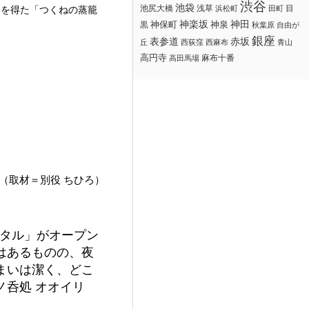
渋谷
池袋
浅草
目
池尻大橋
浜松町
田町
トを得た「つくねの蒸籠
神楽坂
神田
黒
神保町
神泉
秋葉原
自由が
銀座
赤坂
表参道
丘
西荻窪
西麻布
青山
高円寺
麻布十番
高田馬場
（取材＝別役 ちひろ）
アタル」がオープン
はあるものの、夜
まいは潔く、どこ
呑処 オオイリ