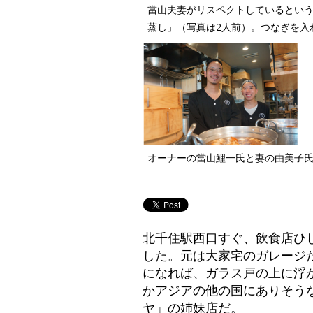
當山夫妻がリスペクトしているとい
蒸し」（写真は2人前）。つなぎを入
オーナーの當山鯉一氏と妻の由美子
北千住駅西口すぐ、飲食店ひし
した。元は大家宅のガレージ
になれば、ガラス戸の上に浮
かアジアの他の国にありそう
ヤ」の姉妹店だ。