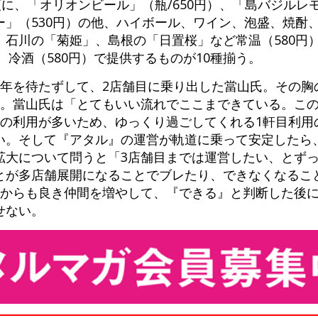
頭に、「オリオンビール」（瓶/650円）、「島バジルレモ
ー」（530円）の他、ハイボール、ワイン、泡盛、焼酎
石川の「菊姫」、島根の「日置桜」など常温（580円
、冷酒（580円）で提供するものが10種揃う。
3年を待たずして、2店舗目に乗り出した當山氏。その胸
う。當山氏は「とてもいい流れでここまできている。こ
ての利用が多いため、ゆっくり過ごしてくれる1軒目利用
い。そして『アタル』の運営が軌道に乗って安定したら
拡大について問うと「3店舗目までは運営したい、とず
とが多店舗展開になることでブレたり、できなくなるこ
れからも良き仲間を増やして、『できる』と判断した後
せない。