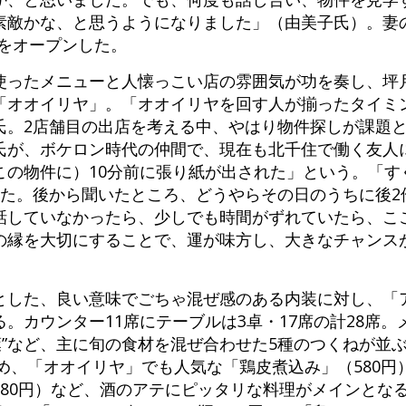
素敵かな、と思うようになりました」（由美子氏）。妻
」をオープンした。
使ったメニューと人懐っこい店の雰囲気が功を奏し、坪月
「オオイリヤ」。「オオイリヤを回す人が揃ったタイミ
氏。2店舗目の出店を考える中、やはり物件探しが課題
氏が、ボケロン時代の仲間で、現在も北千住で働く友人
この物件に）10分前に張り紙が出された」という。「す
した。後から聞いたところ、どうやらその日のうちに後2
話していなかったら、少しでも時間がずれていたら、こ
の縁を大切にすることで、運が味方し、大きなチャンス
とした、良い意味でごちゃ混ぜ感のある内装に対し、「
。カウンター11席にテーブルは3卓・17席の計28席。
葉”など、主に旬の食材を混ぜ合わせた5種のつくねが並
じめ、「オオイリヤ」でも人気な「鶏皮煮込み」（580
580円）など、酒のアテにピッタリな料理がメインとな