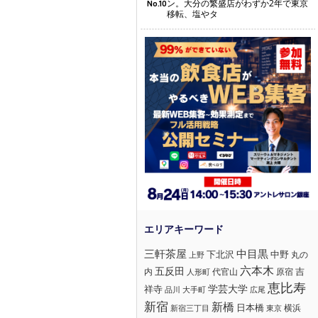
ン。大分の繁盛店がわずか2年で東京
No.10
移転、塩やタ
三軒茶屋
中目黒
下北沢
中野
丸の
上野
六本木
五反田
吉
内
代官山
人形町
原宿
恵比寿
学芸大学
祥寺
大手町
広尾
品川
新宿
新橋
日本橋
横浜
新宿三丁目
東京