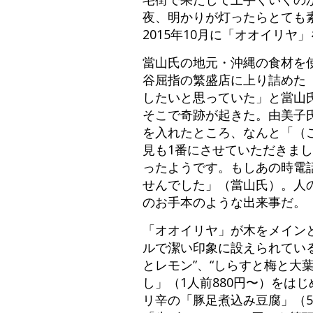
夜、明かりが灯ったらとても
2015年10月に「オオイリヤ
當山氏の地元・沖縄の食材を
谷屈指の繁盛店に上り詰めた
したいと思っていた」と當山
そこで奇跡が起きた。由美子
を入れたところ、なんと「（
見も1番にさせていただきま
ったようです。もしあの時電
せんでした」（當山氏）。人
のお手本のような出来事だ。
「オオイリヤ」が木をメイン
ルで潔い印象に設えられている
とレモン”、“しらすと梅と大
し」（1人前880円〜）をは
リ辛の「豚足煮込み豆腐」（