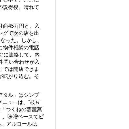
の説得後、晴れて
商45万円と、入
ングで次の店を出
となった。しかし、
に物件相談の電話
ぐに連絡して、内
件問い合わせが入
こでは開店できま
が転がり込む。そ
アタル」はシンプ
メニューは、“枝豆
ぶ「つくねの蒸籠蒸
円）、味噌ベースでピ
る。アルコールは