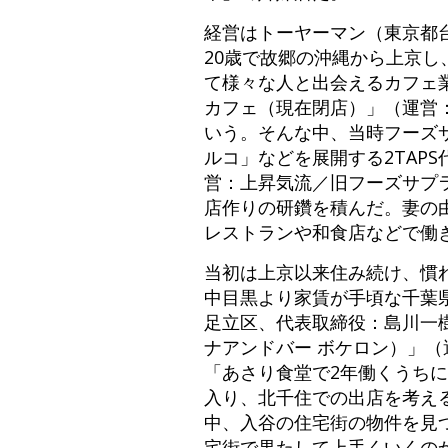
経営はトーヤーマン（東京都
20歳で故郷の沖縄から上京
て様々な人と出会えるカフェ
カフェ（現在閉店）」（運営
いう。そんな中、当時フーズ
ルコ」などを展開する2TAP
営：上昇気流／旧フーズサプ
店作りの研鑽を積んだ。妻の
レストランや和食店などで働
当初は上京以来住み続け、慣
中目黒より家賃が手頃な千葉
足立区、代表取締役：島川一樹氏）
ナアンドバー ボケロン）」
「あさり食堂で2年働くうち
入り、北千住での出店を考え
中、入谷の住宅街の物件を見
宅街で果たして上手くいくの