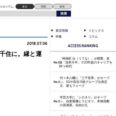
ドスタジアム」
東京
関西
東海
新店情報
トピックス
特集
コラム
2018.07.06
ACCESS RANKING
北千住に。縁と運
「神保町 台（うてな）」が開業。老
舗「浅草今半」で20年超のキャリアを
No.1
持つ40代
代々木八幡に「三千世界」がオープ
ン。SGや長谷川稔グループ出身店
No.2
主、箸もフォーク
学芸大学に「シロネリ」がオープ
ン。自家製麺とラビオリ、本格焼酎
No.3
の居酒屋。自由が丘