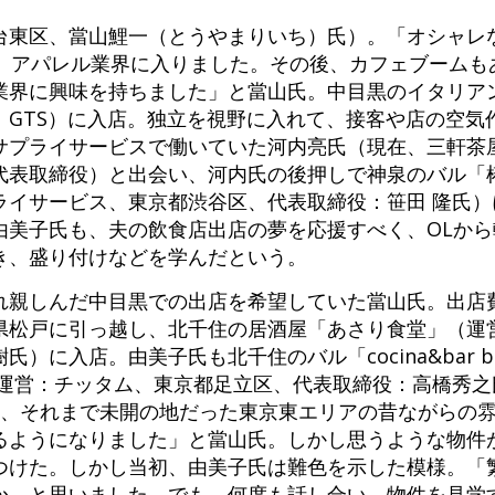
台東区、當山鯉一（とうやまりいち）氏）。「オシャレ
し、アパレル業界に入りました。その後、カフェブームも
業界に興味を持ちました」と當山氏。中目黒のイタリア
：GTS）に入店。独立を視野に入れて、接客や店の空気
サプライサービスで働いていた河内亮氏（現在、三軒茶
S代表取締役）と出会い、河内氏の後押しで神泉のバル「椿
ライサービス、東京都渋谷区、代表取締役：笹田 隆氏）
由美子氏も、夫の飲食店出店の夢を応援すべく、OLか
き、盛り付けなどを学んだという。
れ親しんだ中目黒での出店を希望していた當山氏。出店
県松戸に引っ越し、北千住の居酒屋「あさり食堂」（運
に入店。由美子氏も北千住のバル「cocina&bar bo
（運営：チッタム、東京都足立区、代表取締役：高橋秀之
に、それまで未開の地だった東京東エリアの昔ながらの
るようになりました」と當山氏。しかし思うような物件
つけた。しかし当初、由美子氏は難色を示した模様。「
か、と思いました。でも、何度も話し合い、物件を見学