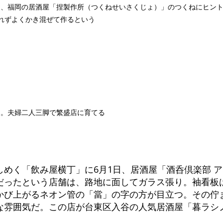
う、福岡の居酒屋「捏製作所（つくねせいさくじょ）」のつくねにヒン
れずよくかき混ぜて作るという
氏。夫婦二人三脚で繁盛店に育てる
めく「飲み屋横丁」に6月1日、居酒屋「酒呑倶楽部 
だったという店舗は、路地に面してガラス張り。袖看板
かび上がるネオン管の「當」の字の方が目立つ。その佇
な雰囲気だ。この店が台東区入谷の人気居酒屋「暮ラシノ