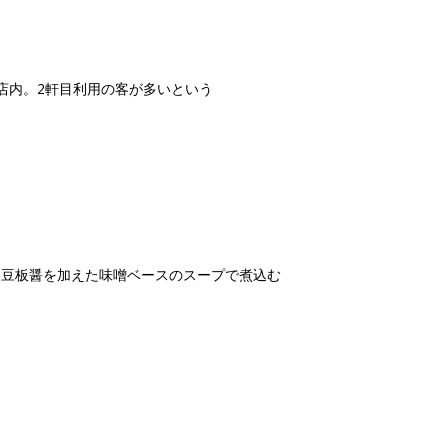
店内。2軒目利用の客が多いという
、豆板醤を加えた味噌ベースのスープで煮込む