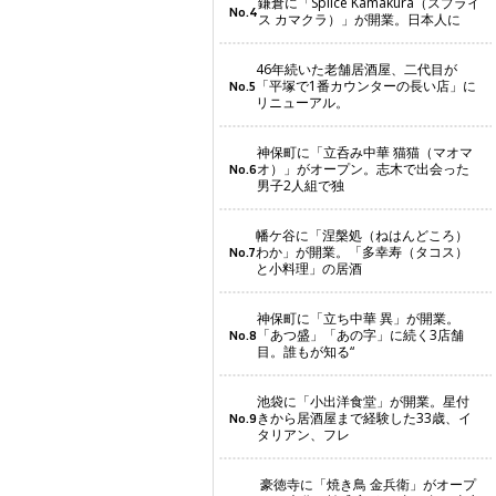
鎌倉に「Splice Kamakura（スプライ
No.4
ス カマクラ）」が開業。日本人に
46年続いた老舗居酒屋、二代目が
「平塚で1番カウンターの長い店」に
No.5
リニューアル。
神保町に「立呑み中華 猫猫（マオマ
オ）」がオープン。志木で出会った
No.6
男子2人組で独
幡ケ谷に「涅槃処（ねはんどころ）
わか」が開業。「多幸寿（タコス）
No.7
と小料理」の居酒
神保町に「立ち中華 異」が開業。
「あつ盛」「あの字」に続く3店舗
No.8
目。誰もが知る“
池袋に「小出洋食堂」が開業。星付
きから居酒屋まで経験した33歳、イ
No.9
タリアン、フレ
豪徳寺に「焼き鳥 金兵衛」がオープ