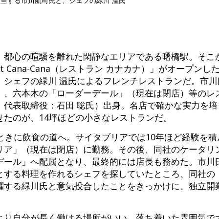
当する市川航司氏と、シェフの緑川 温氏
、都心の喧騒を離れた閑静なエリアである曙橋駅。そこ
rant Cana-Cana（レストラン カナカナ）」がオープ
、シェフの緑川 温氏によるフレンチレストランだ。市川
」、六本木の「ローダーデール」（現在は閉店）等のレ
、代表取締役：石田 聡氏）出身。名店で確かな実力を培
せたのが、14坪ほどの小さなレストランだ。
ときに飲食の道へ。サイタブリアでは10年ほど経験を
リア」（現在は閉店）に勤務。その後、同社のケータリ
デール」へ配属となり、最終的には店長も務めた。市川
とする料理を作れるシェフを探していたところ、同社の
躍する緑川氏と意気投合したことをきっかけに、独立開
より自分が長く働ける場所がいい。落ち着いた雰囲気で