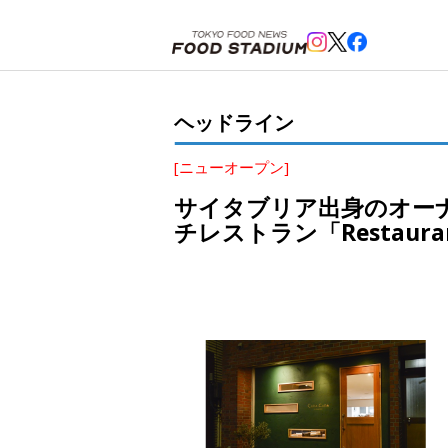
ホーム
>
ヘッドライン
>
曙橋
>
サイタブリア出身のオーナー＆シェフによる、「栄養はおいしい」がテーマ
ヘッドライン
[ニューオープン]
サイタブリア出身のオー
チレストラン「Restaur