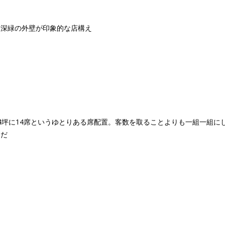
。深緑の外壁が印象的な店構え
4坪に14席というゆとりある席配置。客数を取ることよりも一組一組に
らだ