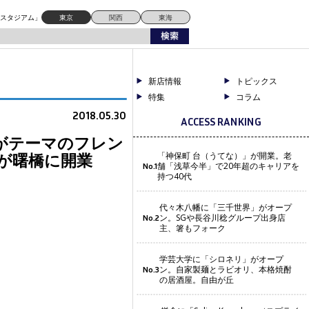
ドスタジアム」
東京
関西
東海
新店情報
トピックス
特集
コラム
2018.05.30
ACCESS RANKING
がテーマのフレン
）」が曙橋に開業
「神保町 台（うてな）」が開業。老
舗「浅草今半」で20年超のキャリアを
No.1
持つ40代
代々木八幡に「三千世界」がオープ
ン。SGや長谷川稔グループ出身店
No.2
主、箸もフォーク
学芸大学に「シロネリ」がオープ
ン。自家製麺とラビオリ、本格焼酎
No.3
の居酒屋。自由が丘