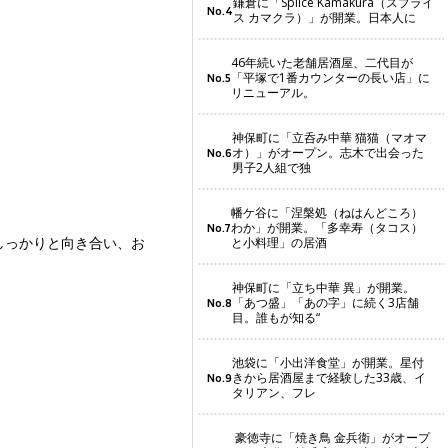
鎌倉に「Splice Kamakura（スプライ
No.4
ス カマクラ）」が開業。日本人に
46年続いた老舗居酒屋、二代目が
「平塚で1番カウンターの長い店」に
No.5
リニューアル。
神保町に「立呑み中華 猫猫（マオマ
オ）」がオープン。志木で出会った
No.6
男子2人組で独
幡ケ谷に「涅槃処（ねはんどころ）
わか」が開業。「多幸寿（タコス）
No.7
しっかりと向き合い、お
と小料理」の居酒
神保町に「立ち中華 異」が開業。
「あつ盛」「あの字」に続く3店舗
No.8
目。誰もが知る“
池袋に「小出洋食堂」が開業。星付
きから居酒屋まで経験した33歳、イ
No.9
タリアン、フレ
豪徳寺に「焼き鳥 金兵衛」がオープ