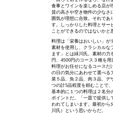
食事とワインを楽しめる店が
賃の高さや空き物件の少なさ
囲気が理想に合致。それであ
す。しっかりした料理とサー
ことができるのではないかと
料理は「栄養はおいしい」が
素材を使用し、クラシカルな
ます」とは緑川氏。素材の力を
円、4500円のコース３種を
料理がお任せになるコースだ
の日の気分にあわせて選べる
菜５品、魚２品、肉３品、デ
つの計5品程度を頼むことで
基本的に１つの料理は２名分
ポイントだ。「一皿で提供し
われてしまいます。最初から
川氏）という思いからだ。