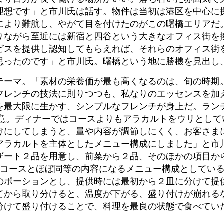
理想です」と市川氏は話す。物件は当初は港区を中心に
により難航し、やがて目を付けたのがこの曙橋エリアだ
りながら至近には新宿と四谷という大きなオフィス街を
ビスを提供し認知してもらえれば、それらのオフィス街
思ったのです」と市川氏。曙橋という地に勝機を見出し
テーマ。「素材の栄養価が最も高くなるのは、旬の時期
フレンチの技法に則りつつも、私なりのエッセンスを加
最大限に生かす、シンプルなフレンチが身上だ。ランチは1
用意。ディナーではコースよりもアラカルトをウリとし
けにしてしまうと、量や内容が調節しにくく、お客さま
アラカルトを主体としたメニュー構成にしました」と市
ザート２品を用意し、前菜から２品、そのほかの項目か
、コースとほぼ同等の内容になるメニュー構成としてい
のポーションとし、提供時には最初から２皿に分けて提
てから取り分けると、温度が下がる、盛り付けが崩れる
分けて盛り付けることで、料理を最良の状態で食べてい