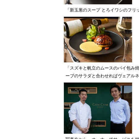
「新玉葱のスープ とろイワシのフリ
「スズキと帆立のムースのパイ包み焼
ーブのサラダと合わせればヴェアル