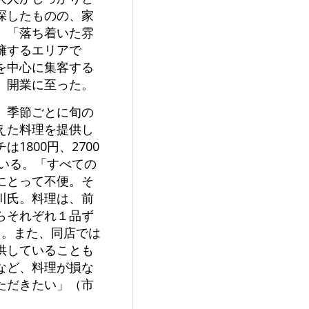
探したものの、家
。「落ち着いた雰
擁するエリアで
を中心に集客する
、開業に至った。
。季節ごとに旬の
えた料理を提供し
800円、2700
ている。「すべての
にとって不便。そ
川氏。料理は、前
らそれぞれ１品ず
る。また、同店では
供していることも
など、料理が損な
ただきたい」（市