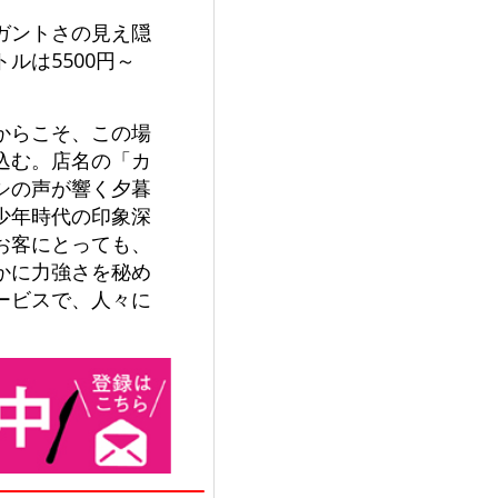
ガントさの見え隠
ルは5500円～
からこそ、この場
込む。店名の「カ
シの声が響く夕暮
少年時代の印象深
お客にとっても、
かに力強さを秘め
ービスで、人々に