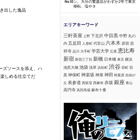
ン。大分の繁盛店がわずか2年で東京
No.10
移転、塩やタ
引き出した逸品
三軒茶屋
中目黒
下北沢
中野
丸の
上野
六本木
五反田
吉
内
代官山
人形町
原宿
恵比寿
学芸大学
祥寺
大手町
広尾
品川
新宿
新橋
日本橋
横浜
新宿三丁目
東京
渋谷
池袋
浅草
目
池尻大橋
浜松町
田町
デーズソースを添え、ハ
神楽坂
神田
黒
神保町
神泉
秋葉原
自由が
も楽しめる仕立てだ
銀座
赤坂
表参道
丘
西荻窪
西麻布
青山
高円寺
麻布十番
高田馬場