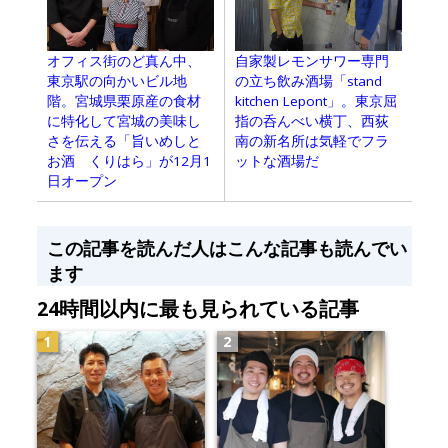
自家製レモンサワー専門
オフィス街のど真ん中、
の立ち飲み酒場「stand
東京駅の向かいビル地
kitchen Lepont」。東京屈
階。宮城県栗原産の食材
指の呑んべい横丁、西荻
に特化して宮城の美味し
南の新名所は気軽でフラ
さを伝える「旨いめしと
ットな酒場だ
お酒 くりはら」が12月1
日オープン
この記事を読んだ人はこんな記事も読んでい
ます
24時間以内に最も見られている記事