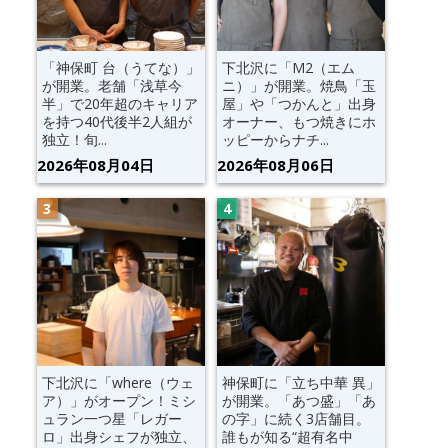
「神保町 台（うてな）」
下北沢に「M2（エム
が開業。老舗「浅草今
ニ）」が開業。焼鳥「玉
半」で20年超のキャリア
屋」や「つかんと」出身
を持つ40代後半2人組が
オーナー、もつ焼きにホ
独立！旬...
ッピーからナチ...
2026年08月04日
2026年08月06日
下北沢に「where（ウェ
神保町に「立ち中華 異」
ア）」がオープン！ミシ
が開業。「あつ盛」「あ
ュラン一つ星「レガー
の字」に続く3店舗目。
ロ」出身シェフが独立、
誰もが知る“超有名中