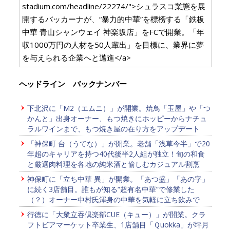
stadium.com/headline/22274/">シュラスコ業態を展
開するバッカーナが、“暴力的中華”を標榜する「鉄板
中華 青山シャンウェイ 神楽坂店」をFCで開業。「年
収1000万円の人材を50人輩出」を目標に、業界に夢
を与えられる企業へと邁進</a>
ヘッドライン バックナンバー
下北沢に「M2（エムニ）」が開業。焼鳥「玉屋」や「つ
かんと」出身オーナー、もつ焼きにホッピーからナチュ
ラルワインまで、もつ焼き屋の在り方をアップデート
「神保町 台（うてな）」が開業。老舗「浅草今半」で20
年超のキャリアを持つ40代後半2人組が独立！旬の和食
と厳選肉料理を各地の純米酒と愉しむカジュアル割烹
神保町に「立ち中華 異」が開業。「あつ盛」「あの字」
に続く3店舗目。誰もが知る“超有名中華”で修業した
（？）オーナー中村氏渾身の中華を気軽に立ち飲みで
行徳に「大衆立吞倶楽部CUE（キュー）」が開業。クラ
フトビアマーケット卒業生、1店舗目「Ｑuokka」が坪月