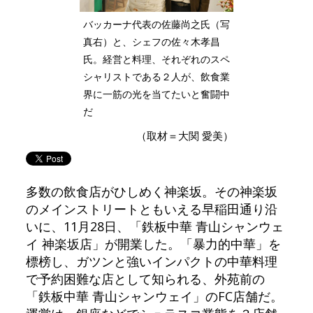
バッカーナ代表の佐藤尚之氏（写
真右）と、シェフの佐々木孝昌
氏。経営と料理、それぞれのスペ
シャリストである２人が、飲食業
界に一筋の光を当てたいと奮闘中
だ
（取材＝大関 愛美）
多数の飲食店がひしめく神楽坂。その神楽坂
のメインストリートともいえる早稲田通り沿
いに、11月28日、「鉄板中華 青山シャンウェ
イ 神楽坂店」が開業した。「暴力的中華」を
標榜し、ガツンと強いインパクトの中華料理
で予約困難な店として知られる、外苑前の
「鉄板中華 青山シャンウェイ」のFC店舗だ。