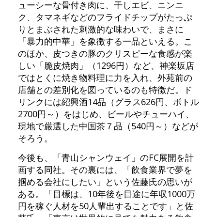
ューシーな骨付き肉に、干しエビ、ニンニ
ク、タマネギなどのフライドチップがたっぷ
りとまぶされた刺激的な味わいで、まさに
「暴力的中華」を象徴する一品といえる。こ
のほか、皮つきの豚のクリスピーな食感が楽
しい「脆皮焼肉」（1296円）など、神楽坂店
ではとくに焼き物料理に力を入れ、外苑前の
店舗との差別化を図っているのも特徴だ。ド
リンクには紹興酒14品（グラス626円、ボトル
2700円～）をはじめ、ビールやチューハイ、
現地で厳選した中国茶７品（540円～）などが
そろう。
今後も、「青山シャンウェイ」のFC展開を計
画する同社。その裏には、「飲食業界で夢を
掴める会社にしたい」という佐藤氏の思いが
ある。「目標は、10年後を目途に年収1000万
円を稼ぐ人材を50人輩出することです」と佐