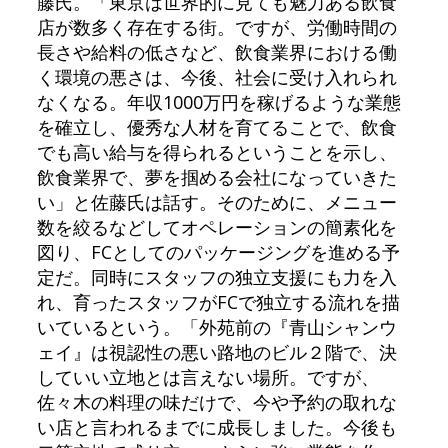
藤氏。「東京は世界的に見ても魅力ある飲食
店が数多く存在する街。ですが、労働時間の
長さや給料の低さなど、飲食業界における働
く環境の悪さは、今後、社会に受け入れられ
なくなる。年収1000万円を稼げるような業態
を確立し、優秀な人材を育てることで、飲食
でも高い給与を得られるということを示し、
飲食業界で、夢を掴める会社になっていきた
い」と佐藤氏は話す。そのために、メニュー
数を絞るなどしてオペレーションの簡素化を
図り、FCとしてのパッケージングを進める予
定だ。同時にスタッフの独立支援にも力を入
れ、育ったスタッフがFCで独立する流れを描
いているという。「外苑前の『青山シャンウ
ェイ』は視認性の悪い路地のビル２階で、決
していい立地とは言えない場所。ですが、
佐々木の料理の味だけで、今や予約の取れな
い店と言われるまでに成長しました。今後も