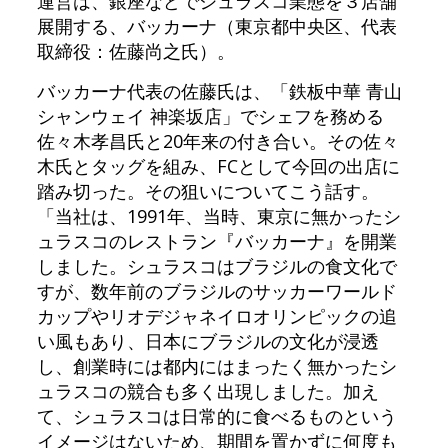
運営は、銀座などでシュラスコ業態を３店舗
展開する、バッカーナ（東京都中央区、代表
取締役：佐藤尚之氏）。
バッカーナ代表の佐藤氏は、「鉄板中華 青山
シャンウェイ 神楽坂店」でシェフを務める
佐々木孝昌氏と20年来の付き合い。その佐々
木氏とタッグを組み、FCとして今回の出店に
踏み切った。その狙いについてこう話す。
「当社は、1991年、当時、東京に無かったシ
ュラスコのレストラン『バッカーナ』を開業
しました。シュラスコはブラジルの食文化で
すが、数年前のブラジルのサッカーワールド
カップやリオデジャネイロオリンピックの追
い風もあり、日本にブラジルの文化が浸透
し、創業時には都内にはまったく無かったシ
ュラスコの競合も多く出現しました。加え
て、シュラスコは日常的に食べるものという
イメージはないため、期間を置かずに何度も