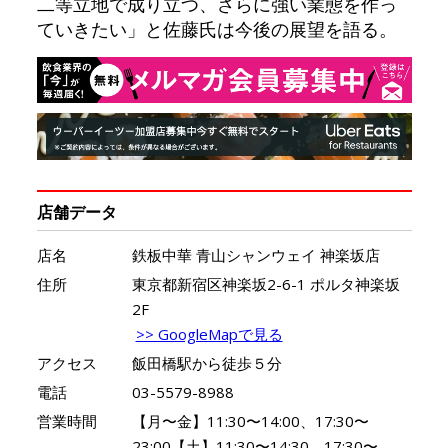
二等立地で成り立つ、さらに強い業態を作っ
ていきたい」と佐藤氏は今後の展望を語る。
店舗データ
店名
鉄板中華 青山シャンウェイ 神楽坂店
住所
東京都新宿区神楽坂2-6-1 ポルタ神楽坂
2F
>> GoogleMapで見る
アクセス
飯田橋駅から徒歩５分
電話
03-5579-8988
営業時間
【月〜金】11:30〜14:00、17:30〜
23:00【土】11:30〜14:30、17:30〜