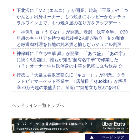
下北沢に「M2（エムニ）」が開業。焼鳥「玉屋」や「つ
かんと」出身オーナー、もつ焼きにホッピーからナチュ
ラルワインまで、もつ焼き屋の在り方をアップデート
「神保町 台（うてな）」が開業。老舗「浅草今半」で20
年超のキャリアを持つ40代後半2人組が独立！旬の和食
と厳選肉料理を各地の純米酒と愉しむカジュアル割烹
神保町に「立ち中華 異」が開業。「あつ盛」「あの字」
に続く3店舗目。誰もが知る“超有名中華”で修業した
（？）オーナー中村氏渾身の中華を気軽に立ち飲みで
行徳に「大衆立吞倶楽部CUE（キュー）」が開業。クラ
フトビアマーケット卒業生、1店舗目「Ｑuokka」が坪月
商70万円超の繁盛店に。至近に“焼酎立ち飲み”を出店
ヘッドライン一覧トップへ