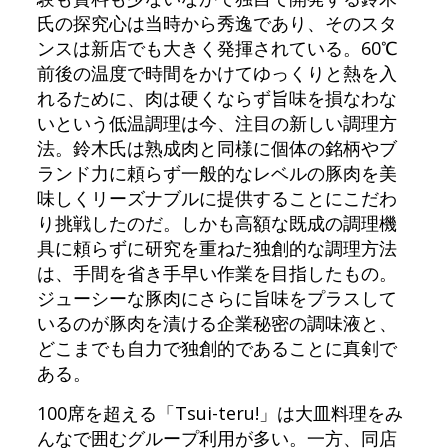
氏の探究心は当時から秀逸であり、そのスタ
ンスは新店でも大きく発揮されている。60℃
前後の温度で時間をかけてゆっくりと熱を入
れるために、肉は硬くならず旨味を損なわな
いという低温調理は今、注目の新しい調理方
法。鈴木氏は熟成肉と同様に個体の銘柄やブ
ランド力に頼らず一般的なレベルの豚肉を美
味しくリーズナブルに提供することにこだわ
り挑戦したのだ。しかも高額な既成の調理機
具に頼らずに研究を重ねた独創的な調理方法
は、手間を省き手早い作業を目指したもの。
ジューシーな豚肉にさらに旨味をプラスして
いるのが豚肉を漬ける企業秘密の調味液と、
どこまでも自力で独創的であることに真剣で
ある。
100席を超える「Tsui-teru!」は大皿料理をみ
んなで囲むグループ利用が多い。一方、同店