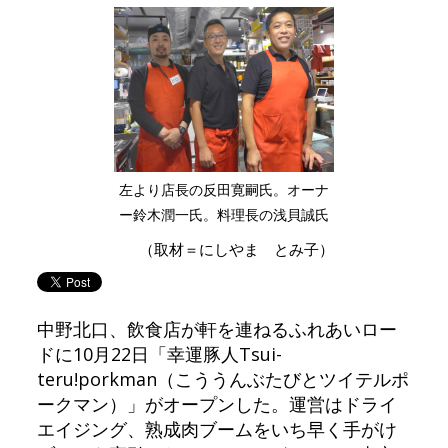
左より店長の反田寛嗣氏。オーナ
ー鈴木潤一氏。料理長の浅貝誠氏
（取材＝にしやま とみ子）
中野北口、飲食店が軒を連ねるふれあいロー
ドに10月22日「幸運豚人Tsui-
teru!porkman（こううんぶたびとツイテルポ
ークマン）」がオープンした。運営はドライ
エイジング、熟成肉ブームをいち早く手がけ