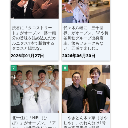
渋谷に「タコストリー
代々木八幡に「三千世
ト」がオープン！豚一頭
界」がオープン。SGや長
分の旨味を詰め込んだカ
谷川稔グループ出身店
ルニタス1本で勝負する
主、箸もフォークもな
タコスと陽気な...
い、五感で楽しむ...
2026年01月27日
2026年06月30日
北千住に「HiBi（ひ
「やきとん木々家（はや
び）」がオープン。「ア
しや）」のれん分け1号
タル」で北千住ドミナン
店が高田馬場に開業。一