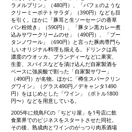
ラメルプリン」（480円）、「パフェのような
クリーミーポテトサラダ」（390円）なども目
を引く。ほかに「豚耳と生ソーセージの香草
パン粉焼き」（590円）、「豚タン黒カレー煮
込みサワークリームのせ」（490円）、「ブー
タンノワール」（690円）と言った豚肉専門ら
しいオリジナル料理も揃える。ドリンクは高
濃度のウオッカ、ブランディーなどに果実、
生姜、スパイスなどを漬け込んだ自家製酒を
ベースに強炭酸で割った「自家製サワー」
（490円）が名物。ほかに「樽生スパークリン
グワイン」（グラス490円／デキャンタ1490
円）をはじめとした「ワイン」（ボトル1800
円〜）などを用意している。
2005年に焼鳥FCの「ぢどり屋」を1号店に飲
食業界でのビジネスをスタートさせた同社。
その後、熟成肉とワインのがっつり肉系酒場