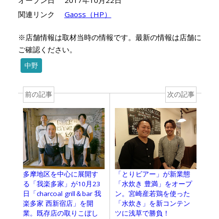
関連リンク
Gaoss（HP）
※店舗情報は取材当時の情報です。最新の情報は店舗に
ご確認ください。
中野
前の記事
次の記事
多摩地区を中心に展開す
「とりビアー」が新業態
る「我楽多家」が10月23
「水炊き 豊満」をオープ
日「charcoal grill＆bar 我
ン。宮崎産若鶏を使った
楽多家 西新宿店」を開
「水炊き」を新コンテン
業。既存店の取りこぼし
ツに浅草で勝負！