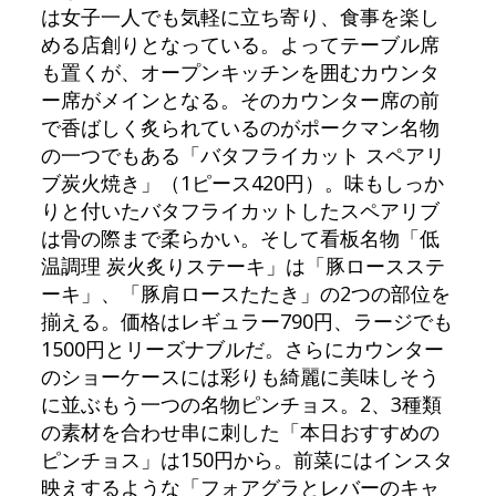
は女子一人でも気軽に立ち寄り、食事を楽し
める店創りとなっている。よってテーブル席
も置くが、オープンキッチンを囲むカウンタ
ー席がメインとなる。そのカウンター席の前
で香ばしく炙られているのがポークマン名物
の一つでもある「バタフライカット スペアリ
ブ炭火焼き」（1ピース420円）。味もしっか
りと付いたバタフライカットしたスペアリブ
は骨の際まで柔らかい。そして看板名物「低
温調理 炭火炙りステーキ」は「豚ロースステ
ーキ」、「豚肩ロースたたき」の2つの部位を
揃える。価格はレギュラー790円、ラージでも
1500円とリーズナブルだ。さらにカウンター
のショーケースには彩りも綺麗に美味しそう
に並ぶもう一つの名物ピンチョス。2、3種類
の素材を合わせ串に刺した「本日おすすめの
ピンチョス」は150円から。前菜にはインスタ
映えするような「フォアグラとレバーのキャ