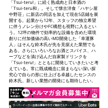
「Tsui-teru!」に続く熟成肉と日本酒の
「Tsui-teru和」。そして懐古洋食「ハヤシ屋
中野荘」に新店の同店を加えて現在5店鋪を展
開する。起業から12年、スタッフの独立希望
に伴うノレン分けやFC構想も視野に入るとい
う。12坪の物件で効率的な設備を含めた環境
創りに付加価値の高いMD開発した「幸運豚
人」はそんな鈴木氏が先を見据えた業態でも
ある。さらにいろいろなお酒とスパイス、ハ
ーブなどを漬け込んだ自家製ドリンクを
「Tsui-teru!」とともに開発していきたいと考
えている。常に既成概念に留まらない深い探
究心で自らの形に仕上げる卓越したセンスの
鈴木氏。新しい業態の開発にも期待したい。