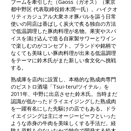
ブームを牽引した（Gaoss（ガオス）（東京
都中野区 代表取締役鈴木潤一氏）。ハイクオ
リティカジュアル大衆ネオ豚バルを謳う日常
使いの同店は香ばしく炭火で炙る独自の方法
で低温調理した豚肉料理が名物。果実やスパ
イスを漬け込んで造る自家製サワーとワイン
で楽しむのがコンセプト。ブランドや銘柄で
なくても美味しい豚肉料理が出来る低温調理
をテーマに鈴木氏がまた新しい食文化へ挑戦
する。
熟成庫を店内に設置し、本格的な熟成肉専門
のビストロ酒場「Tsui-teru!ツイテル」を
2011年、中野に出店させた鈴木氏。当時まだ
認識が低かったドライエイジングした熟成肉
を一躍有名にした先駆けの店でもある。ドラ
イエイジングは主にオージービーフといった
ような赤身の牛肉を美味しくする手法だ。経
験も資料も少ないなかで独自で開発する鈴木