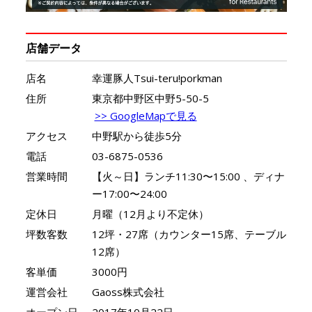
店舗データ
店名
幸運豚人Tsui-teru!porkman
住所
東京都中野区中野5-50-5
>> GoogleMapで見る
アクセス
中野駅から徒歩5分
電話
03-6875-0536
営業時間
【火～日】ランチ11:30〜15:00 、ディナ
ー17:00〜24:00
定休日
月曜（12月より不定休）
坪数客数
12坪・27席（カウンター15席、テーブル
12席）
客単価
3000円
運営会社
Gaoss株式会社
オープン日
2017年10月22日