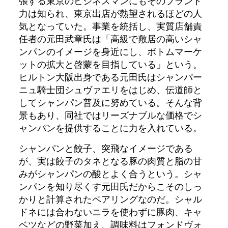
張する東京のビジネスマンにもそのブランド
力は知られ、東京出店が熱望されるほどの人
気となっていた。事業を統括し、実質店舗責
任者の元田武章氏は「高級で敷居の高いシャ
ンパンのイメージを身近にし、ボトムマーケ
ットの拡大と啓蒙を目指している」という。
ヒルトン大阪出身である元田氏はシャンパー
ニュ騎士団シュヴァエリをはじめ、伝道師と
してシャンパン普及に努めている。そんな背
景もあり、同社ではリーズナブルな価格でシ
ャンパンを提供することに力を入れている。
シャンパンと餃子、突飛なイメージである
が、実は餃子のタネとなる豚の肉質と脂の甘
みがシャンパンの酸とよく合うという。シャ
ンパンを知り尽くす元田氏だからこそのしっ
かりと計算されたペアリングなのだ。シャル
ドネには合わないニラを使わずに豚肉、キャ
ベツなどの野菜加え、調味料はフォンドヴォ