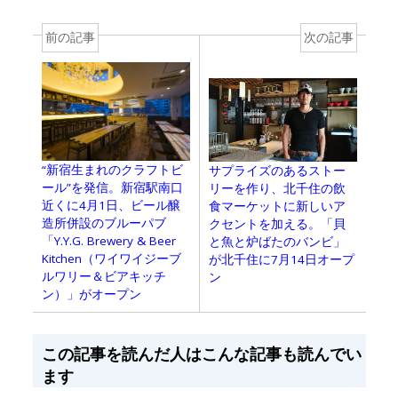
前の記事
次の記事
“新宿生まれのクラフトビ
サプライズのあるストー
ール”を発信。新宿駅南口
リーを作り、北千住の飲
近くに4月1日、ビール醸
食マーケットに新しいア
造所併設のブルーパブ
クセントを加える。「貝
「Y.Y.G. Brewery & Beer
と魚と炉ばたのバンビ」
Kitchen（ワイワイジーブ
が北千住に7月14日オープ
ルワリー＆ビアキッチ
ン
ン）」がオープン
この記事を読んだ人はこんな記事も読んでい
ます