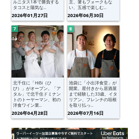
ルニタス1本で勝負する
主、箸もフォークもな
タコスと陽気な...
い、五感で楽しむ...
2026年01月27日
2026年06月30日
北千住に「HiBi（ひ
池袋に「小出洋食堂」が
び）」がオープン。「ア
開業。星付きから居酒屋
タル」で北千住ドミナン
まで経験した33歳、イタ
トのトーヤーマン、初の
リアン、フレンチの垣根
洋食ワイン業...
を取り払っ...
2026年04月28日
2026年07月16日