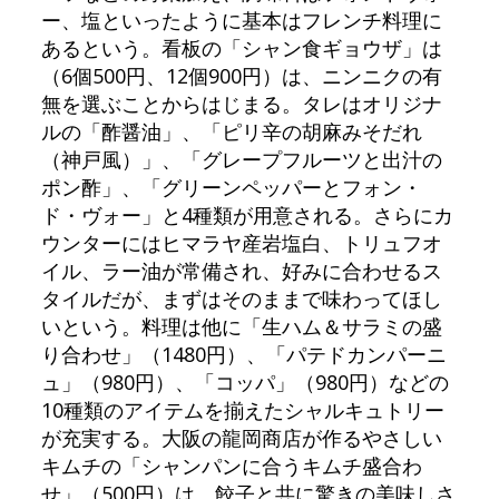
ー、塩といったように基本はフレンチ料理に
あるという。看板の「シャン食ギョウザ」は
（6個500円、12個900円）は、ニンニクの有
無を選ぶことからはじまる。タレはオリジナ
ルの「酢醤油」、「ピリ辛の胡麻みそだれ
（神戸風）」、「グレープフルーツと出汁の
ポン酢」、「グリーンペッパーとフォン・
ド・ヴォー」と4種類が用意される。さらにカ
ウンターにはヒマラヤ産岩塩白、トリュフオ
イル、ラー油が常備され、好みに合わせるス
タイルだが、まずはそのままで味わってほし
いという。料理は他に「生ハム＆サラミの盛
り合わせ」（1480円）、「パテドカンパーニ
ュ」（980円）、「コッパ」（980円）などの
10種類のアイテムを揃えたシャルキュトリー
が充実する。大阪の龍岡商店が作るやさしい
キムチの「シャンパンに合うキムチ盛合わ
せ」（500円）は、餃子と共に驚きの美味しさ