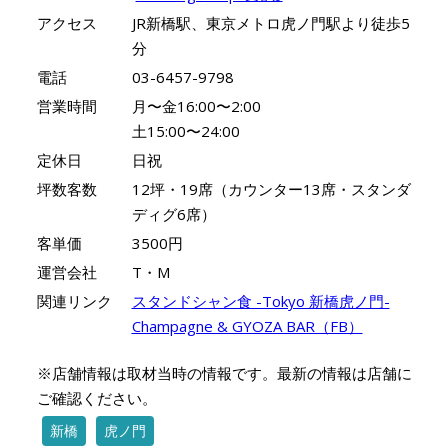
アクセス
JR新橋駅、東京メトロ虎ノ門駅より徒歩5
分
電話
03-6457-9798
営業時間
月〜金16:00〜2:00
土15:00〜24:00
定休日
日祝
坪数客数
12坪・19席（カウンター13席・スタンダ
ディグ6席）
客単価
3500円
運営会社
T・M
関連リンク
スタンドシャン食 -Tokyo 新橋虎ノ門-
Champagne & GYOZA BAR（FB）
※店舗情報は取材当時の情報です。最新の情報は店舗に
ご確認ください。
新橋
虎ノ門