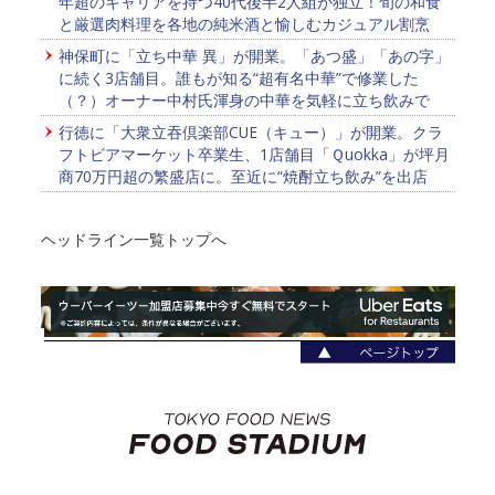
年超のキャリアを持つ40代後半2人組が独立！旬の和食
と厳選肉料理を各地の純米酒と愉しむカジュアル割烹
神保町に「立ち中華 異」が開業。「あつ盛」「あの字」
に続く3店舗目。誰もが知る“超有名中華”で修業した
（？）オーナー中村氏渾身の中華を気軽に立ち飲みで
行徳に「大衆立吞倶楽部CUE（キュー）」が開業。クラ
フトビアマーケット卒業生、1店舗目「Ｑuokka」が坪月
商70万円超の繁盛店に。至近に“焼酎立ち飲み”を出店
ヘッドライン一覧トップへ