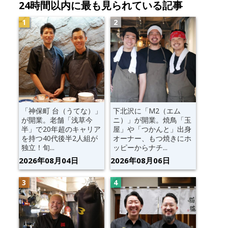
24時間以内に最も見られている記事
「神保町 台（うてな）」
下北沢に「M2（エム
が開業。老舗「浅草今
ニ）」が開業。焼鳥「玉
半」で20年超のキャリア
屋」や「つかんと」出身
を持つ40代後半2人組が
オーナー、もつ焼きにホ
独立！旬...
ッピーからナチ...
2026年08月04日
2026年08月06日