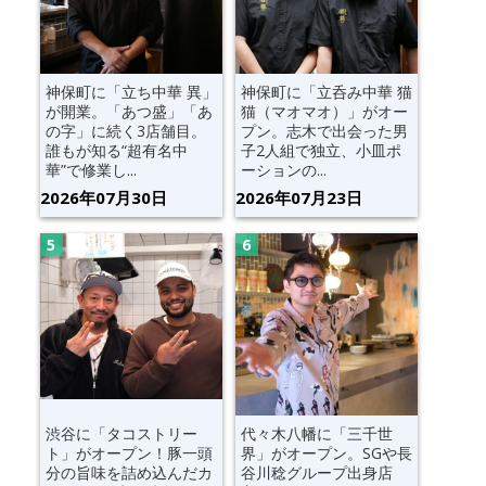
神保町に「立ち中華 異」
神保町に「立呑み中華 猫
が開業。「あつ盛」「あ
猫（マオマオ）」がオー
の字」に続く3店舗目。
プン。志木で出会った男
誰もが知る“超有名中
子2人組で独立、小皿ポ
華”で修業し...
ーションの...
2026年07月30日
2026年07月23日
渋谷に「タコストリー
代々木八幡に「三千世
ト」がオープン！豚一頭
界」がオープン。SGや長
分の旨味を詰め込んだカ
谷川稔グループ出身店