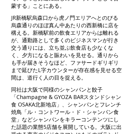
蒙する」ことにある。
JR新橋駅烏森口から虎ノ門エリアへとのびる
烏森通りのほぼ真ん中あたりの西新橋に店を
構える。新橋駅前の飲食エリアからは離れる
が、通勤路として多くのビジネスマンが行き
交う通りには、立ち並ぶ飲食店も少なくな
く、夕方になると賑わいを見せる。通りから
も手が届きそうなほど、ファサードギリギリ
まで延びたL字カウンターが存在感を見せる空
間は、道行く人の目を捉える。
同社は大阪で同様のシャンパンと餃子
「Champagne & GYOZA BARスタンドシャン
食 OSAKA北新地店」、シャンパンとフレンチ
焼鳥「ル・コントワール・ド・シャンパン食
堂」などシャンパンをキラーコンテンツにし
た話題の業態5店舗を展開している。大阪に出