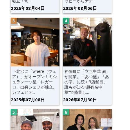
独立！旬...
ッピーからナチ...
2026年08月04日
2026年08月06日
下北沢に「where（ウェ
神保町に「立ち中華 異」
ア）」がオープン！ミシ
が開業。「あつ盛」「あ
ュラン一つ星「レガー
の字」に続く3店舗目。
ロ」出身シェフが独立、
誰もが知る“超有名中
カフェとデ...
華”で修業し...
2025年07月08日
2026年07月30日