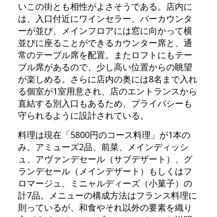
いこの街とも相性がよさそうである。店内に
は、入口付近にワインセラー、バーカウンタ
ーが並び、メインフロアには窓に向かって横
並びに座ることができるカウンター席と、通
常のテーブル席を配置。またロフトにもテー
ブル席があるので、少し高い位置からの眺望
が楽しめる。さらに店内の奥には8名まで入れ
る個室が1室用意され、店のエントランスから
直結する別入口もあるため、プライバシーも
守られるように設計されている。
料理は現在「5800円のコース料理」が1本の
み。アミューズ2品、前菜、メインディッシ
ュ、アヴァンデセール（サブデザート）、グ
ランデセール（メインデザート）もしくはフ
ロマージュ、ミニャルディーズ（小菓子）の
計7品。メニューの構成方法はフランス料理に
則っているが、和食やそれ以外の要素を織り