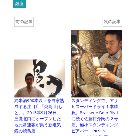
銀座
前の記事
次の記事
純米酒900本以上を自家熟
スタンディングで、アサ
成する注目店「焼鳥 山も
ヒスーパードライ１本勝
と」。2015年9月26日、
負。Brasserie Beer Blvd.
三鷹北口にオープンした
に続く佐藤裕介氏の２号
地元常連客が集う新進気
店、極小スタンディング
鋭の焼鳥店
ビアバー「PILSEN