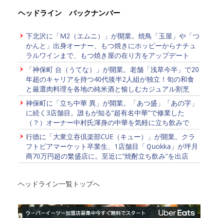
ヘッドライン バックナンバー
下北沢に「M2（エムニ）」が開業。焼鳥「玉屋」や「つ
かんと」出身オーナー、もつ焼きにホッピーからナチュ
ラルワインまで、もつ焼き屋の在り方をアップデート
「神保町 台（うてな）」が開業。老舗「浅草今半」で20
年超のキャリアを持つ40代後半2人組が独立！旬の和食
と厳選肉料理を各地の純米酒と愉しむカジュアル割烹
神保町に「立ち中華 異」が開業。「あつ盛」「あの字」
に続く3店舗目。誰もが知る“超有名中華”で修業した
（？）オーナー中村氏渾身の中華を気軽に立ち飲みで
行徳に「大衆立吞倶楽部CUE（キュー）」が開業。クラ
フトビアマーケット卒業生、1店舗目「Ｑuokka」が坪月
商70万円超の繁盛店に。至近に“焼酎立ち飲み”を出店
ヘッドライン一覧トップへ