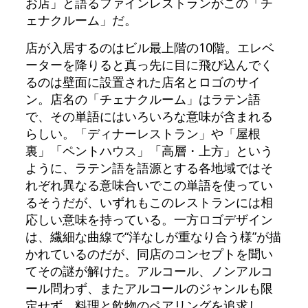
お店」と語るファインレストランがこの「チ
ェナクルーム」だ。
店が入居するのはビル最上階の10階。エレベ
ーターを降りると真っ先に目に飛び込んでく
るのは壁面に設置された店名とロゴのサイ
ン。店名の「チェナクルーム」はラテン語
で、その単語にはいろいろな意味が含まれる
らしい。「ディナーレストラン」や「屋根
裏」「ペントハウス」「高層・上方」という
ように、ラテン語を語源とする各地域ではそ
れぞれ異なる意味合いでこの単語を使ってい
るそうだが、いずれもこのレストランには相
応しい意味を持っている。一方ロゴデザイン
は、繊細な曲線で“洋なしが重なり合う様”が描
かれているのだが、同店のコンセプトを聞い
てその謎が解けた。アルコール、ノンアルコ
ール問わず、またアルコールのジャンルも限
定せず、料理と飲物のペアリングを追求し、