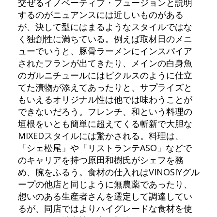
交ぜるイノベーティブ・フュージョンと説明
するのがニュアンスには近しいものがある
が、決して型にはまるようなスタイルではな
く独創性に満ちている。例えば取材日のメニ
ューでいうと、豚骨ラーメンにインスパイア
されたフランが出てきたり、メインの白身魚
のガルニチュールにはピクルスのように仕立
てた漬物が添えてあったりと、サプライズと
もいえるオリジナル性は他では味わうことが
できないだろう。フレンチ、和という料理の
垣根をいとも簡単に超えてくる斬新で大胆な
MIXEDスタイルには驚かされる。料理は、
「シェ松尾」や「リストランテASO」などで
のキャリアを持つ原田和樹氏がシェフを務
め、腕をふるう。食材の仕入れはVINOSIYグル
ープの他店と同じように無農薬であったり、
想いのある生産者さんを選定して調達してい
るが、同店ではよりハイグレードな食材を使