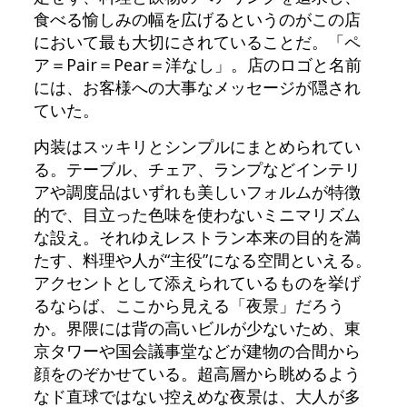
食べる愉しみの幅を広げるというのがこの店
において最も大切にされていることだ。「ペ
ア＝Pair＝Pear＝洋なし」。店のロゴと名前
には、お客様への大事なメッセージが隠され
ていた。
内装はスッキリとシンプルにまとめられてい
る。テーブル、チェア、ランプなどインテリ
アや調度品はいずれも美しいフォルムが特徴
的で、目立った色味を使わないミニマリズム
な設え。それゆえレストラン本来の目的を満
たす、料理や人が“主役”になる空間といえる。
アクセントとして添えられているものを挙げ
るならば、ここから見える「夜景」だろう
か。界隈には背の高いビルが少ないため、東
京タワーや国会議事堂などが建物の合間から
顔をのぞかせている。超高層から眺めるよう
なド直球ではない控えめな夜景は、大人が多