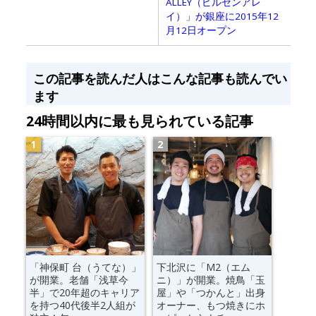
ALLEY（ピルゼンアレ
イ）」が銀座に2015年12
月12日オープン
この記事を読んだ人はこんな記事も読んでい
ます
24時間以内に最も見られている記事
「神保町 台（うてな）」
下北沢に「M2（エム
が開業。老舗「浅草今
ニ）」が開業。焼鳥「玉
半」で20年超のキャリア
屋」や「つかんと」出身
を持つ40代後半2人組が
オーナー、もつ焼きにホ