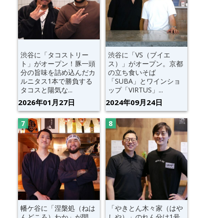
渋谷に「タコストリー
渋谷に「VS（ブイエ
ト」がオープン！豚一頭
ス）」がオープン。京都
分の旨味を詰め込んだカ
の立ち食いそば
ルニタス1本で勝負する
「SUBA」とワインショ
タコスと陽気な...
ップ「VIRTUS」...
2026年01月27日
2024年09月24日
幡ケ谷に「涅槃処（ねは
「やきとん木々家（はや
んどころ）わか」が開
しや）」のれん分け1号