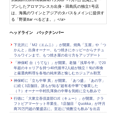
プンしたアロマフレスカ出身・田島氏の独立1号店
は、海風のワインとアジアのタパスをメインに提供す
る「野菜Bar ぺるどま。」</a>
ヘッドライン バックナンバー
下北沢に「M2（エムニ）」が開業。焼鳥「玉屋」や「つ
かんと」出身オーナー、もつ焼きにホッピーからナチュ
ラルワインまで、もつ焼き屋の在り方をアップデート
「神保町 台（うてな）」が開業。老舗「浅草今半」で20
年超のキャリアを持つ40代後半2人組が独立！旬の和食
と厳選肉料理を各地の純米酒と愉しむカジュアル割烹
神保町に「立ち中華 異」が開業。「あつ盛」「あの字」
に続く3店舗目。誰もが知る“超有名中華”で修業した
（？）オーナー中村氏渾身の中華を気軽に立ち飲みで
行徳に「大衆立吞倶楽部CUE（キュー）」が開業。クラ
フトビアマーケット卒業生、1店舗目「Ｑuokka」が坪月
商70万円超の繁盛店に。至近に“焼酎立ち飲み”を出店