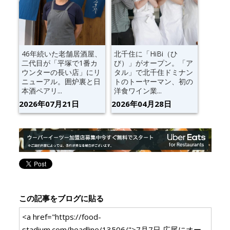
46年続いた老舗居酒屋、
北千住に「HiBi（ひ
二代目が「平塚で1番カ
び）」がオープン。「ア
ウンターの長い店」にリ
タル」で北千住ドミナン
ニューアル。囲炉裏と日
トのトーヤーマン、初の
本酒ペアリ...
洋食ワイン業...
2026年07月21日
2026年04月28日
この記事をブログに貼る
<a href="https://food-
stadium.com/headline/13506/">7月7日 広尾にオー