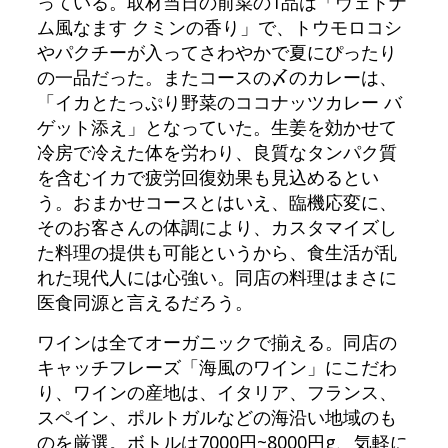
っている。取材当日の前菜の1品は「ヴェトナ
ム風なます クミンの香り」で、トウモロコシ
やパクチーが入ってさわやかで夏にぴったり
の一品だった。またコースの〆のカレーは、
「イカとたっぷり野菜のココナッツカレー バ
ゲット添え」となっていた。生姜を効かせて
冷房で冷えた体を労わり、良質なタンパク質
を含むイカで疲労回復効果も見込めるとい
う。おまかせコースとはいえ、臨機応変に、
そのお客さんの体調により、カスタマイズし
た料理の提供も可能というから、食生活が乱
れた現代人には心強い。同店の料理はまさに
医食同源と言えるだろう。
ワインは全てオーガニックで揃える。同店の
キャッチフレーズ「海風のワイン」にこだわ
り、ワインの産地は、イタリア、フランス、
スペイン、ポルトガルなどの海沿い地域のも
のを厳選。ボトルは7000円~8000円g、気軽に