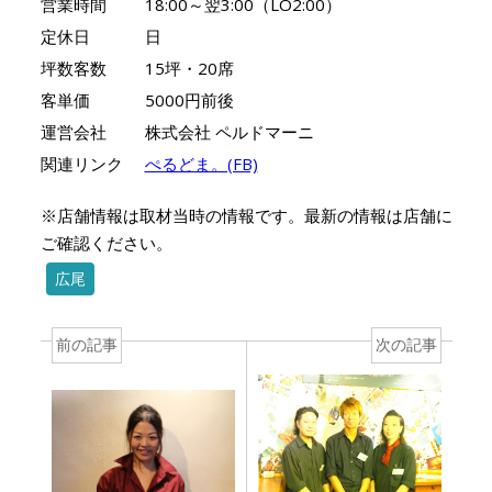
営業時間
18:00～翌3:00（LO2:00）
定休日
日
坪数客数
15坪・20席
客単価
5000円前後
運営会社
株式会社 ペルドマーニ
関連リンク
ぺるどま。(FB)
※店舗情報は取材当時の情報です。最新の情報は店舗に
ご確認ください。
広尾
前の記事
次の記事