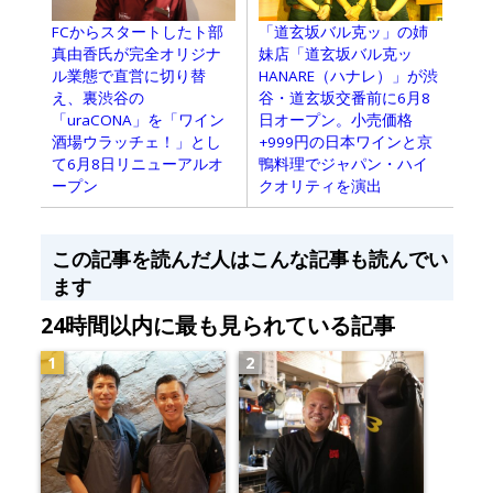
「道玄坂バル克ッ」の姉
FCからスタートしたト部
妹店「道玄坂バル克ッ
真由香氏が完全オリジナ
HANARE（ハナレ）」が渋
ル業態で直営に切り替
谷・道玄坂交番前に6月8
え、裏渋谷の
日オープン。小売価格
「uraCONA」を「ワイン
+999円の日本ワインと京
酒場ウラッチェ！」とし
鴨料理でジャパン・ハイ
て6月8日リニューアルオ
クオリティを演出
ープン
この記事を読んだ人はこんな記事も読んでい
ます
24時間以内に最も見られている記事