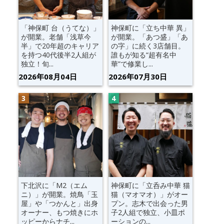
「神保町 台（うてな）」
神保町に「立ち中華 異」
が開業。老舗「浅草今
が開業。「あつ盛」「あ
半」で20年超のキャリア
の字」に続く3店舗目。
を持つ40代後半2人組が
誰もが知る“超有名中
独立！旬...
華”で修業し...
2026年08月04日
2026年07月30日
下北沢に「M2（エム
神保町に「立呑み中華 猫
ニ）」が開業。焼鳥「玉
猫（マオマオ）」がオー
屋」や「つかんと」出身
プン。志木で出会った男
オーナー、もつ焼きにホ
子2人組で独立、小皿ポ
ッピーからナチ...
ーションの...