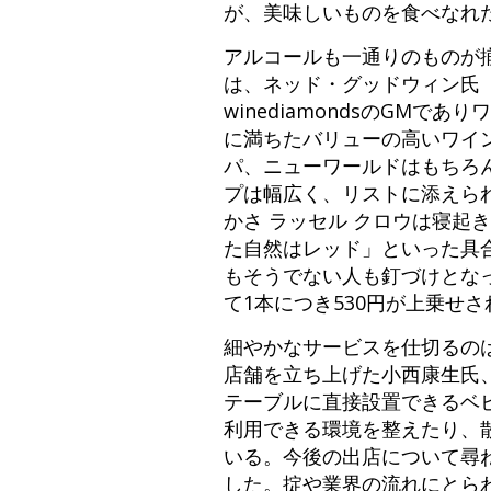
が、美味しいものを食べなれ
アルコールも一通りのものが
は、ネッド・グッドウィン氏
winediamondsのGM
に満ちたバリューの高いワイ
パ、ニューワールドはもちろ
プは幅広く、リストに添えら
かさ ラッセル クロウは寝起
た自然はレッド」といった具
もそうでない人も釘づけとな
て1本につき530円が上乗せ
細やかなサービスを仕切るの
店舗を立ち上げた小西康生氏
テーブルに直接設置できるベ
利用できる環境を整えたり、
いる。今後の出店について尋
した。掟や業界の流れにとら