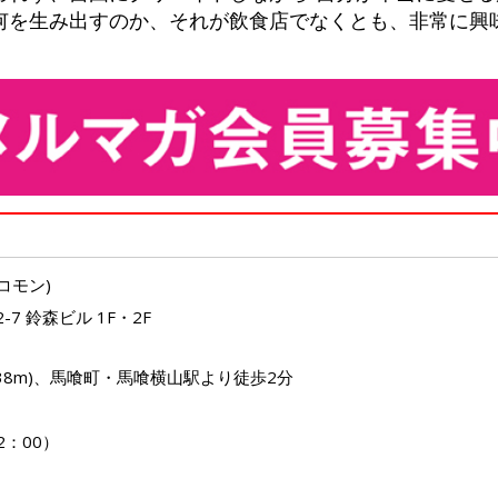
何を生み出すのか、それが飲食店でなくとも、非常に興
 コモン)
7 鈴森ビル 1F・2F
38m)、馬喰町・馬喰横山駅より徒歩2分
2：00）