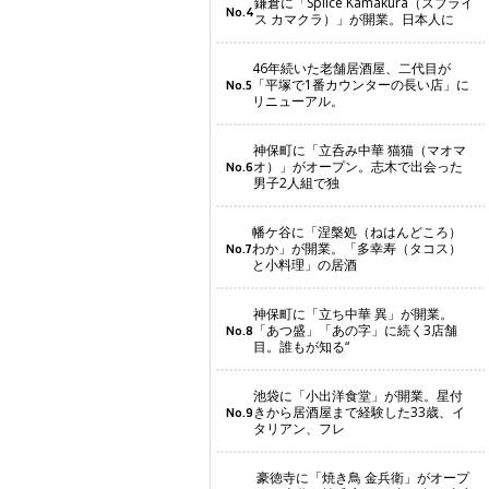
鎌倉に「Splice Kamakura（スプライ
No.4
ス カマクラ）」が開業。日本人に
46年続いた老舗居酒屋、二代目が
「平塚で1番カウンターの長い店」に
No.5
リニューアル。
神保町に「立呑み中華 猫猫（マオマ
オ）」がオープン。志木で出会った
No.6
男子2人組で独
幡ケ谷に「涅槃処（ねはんどころ）
わか」が開業。「多幸寿（タコス）
No.7
と小料理」の居酒
神保町に「立ち中華 異」が開業。
「あつ盛」「あの字」に続く3店舗
No.8
目。誰もが知る“
池袋に「小出洋食堂」が開業。星付
きから居酒屋まで経験した33歳、イ
No.9
タリアン、フレ
豪徳寺に「焼き鳥 金兵衛」がオープ