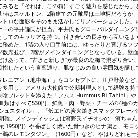
てみると「それは、この箱にすごく魅力を感じたから」
見時はスケルトン。2階建ての元靴屋は土地柄だろうか
レトロな面影をそのまま活かしてリノベーションした。
ナーの平井論氏が担当。平井氏もグローバルダイニング
としてのキャリアを持つ。付き合いの長さから互いをよ
に務めた。1階の入り口手前には、ゆったりと寛げるソ
が数席並び、2階がメインダイニングとなっている。壁
だけあって、“古きと新しき”が最良の塩梅で混ざり合い
目指したという言葉通り、肌なじみの良い雰囲気を醸し
タレニアン（地中海）」をコンセプトに、江戸野菜など
を多用し、アメリカ大使館で公邸料理人として経験を持
ブレッドを添えた「フムス Hummus Bi Tahini」
皿類はすべて530円、鮮魚・肉・野菜・チーズの4種の
ッシュスタイル」、「殻エビの炭火焼きスマックフレーバ
定も明確。メインディッシュは濱野氏イチオシの「濱ちゃ
0g 1950円）や香ばしく焼いた骨つきのヒナ鶏と、モ
鶏のレモンタジン」（1600円）など、やはりどれも