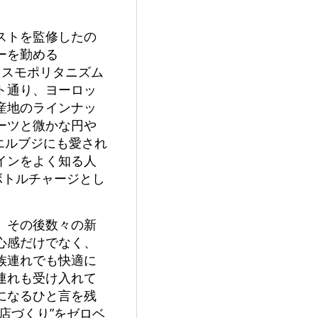
ストを監修したの
ーを勤める
でコスモポリタニズム
ト通り、ヨーロッ
産地のラインナッ
ーツと微かな円や
エルブジにも愛され
インをよく知る人
ボトルチャージとし
、その後数々の新
心感だけでなく、
族連れでも快適に
連れも受け入れて
になるひと言を残
店づくり”をゼロベ