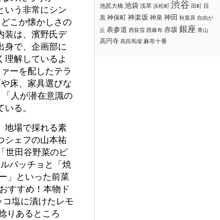
渋谷
池袋
浅草
目
池尻大橋
浜松町
田町
という非常にシン
神楽坂
神田
黒
神保町
神泉
秋葉原
自由が
、どこか懐かしさの
銀座
赤坂
表参道
丘
西荻窪
西麻布
青山
内装は、濱野氏デ
高円寺
麻布十番
高田馬場
出身で、企画部に
く理解しているよ
ファーを配したテラ
面や床、家具選びな
、「人が潜在意識の
ている。
、地場で採れる素
つシェフの山本祐
や「世田谷野菜のピ
カルパッチョと「焼
ー」といった前菜
んおすすめ！本物ド
ロッコ塩に漬けたレモ
一捻りあるところ