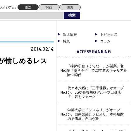
ドスタジアム」
東京
関西
東海
新店情報
トピックス
特集
コラム
2014.02.14
ACCESS RANKING
人が愉しめるレス
「神保町 台（うてな）」が開業。老
舗「浅草今半」で20年超のキャリアを
No.1
持つ40代
代々木八幡に「三千世界」がオープ
ン。SGや長谷川稔グループ出身店
No.2
主、箸もフォーク
学芸大学に「シロネリ」がオープ
ン。自家製麺とラビオリ、本格焼酎
No.3
の居酒屋。自由が丘