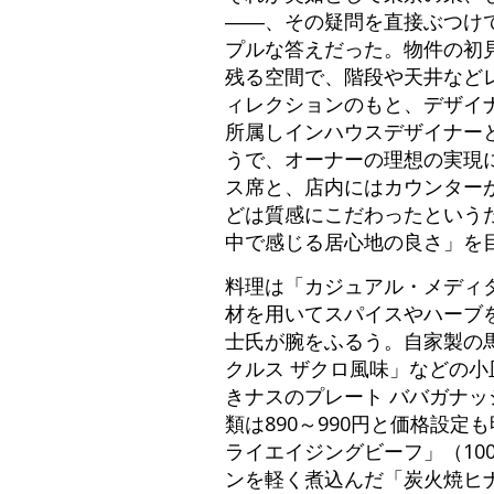
――、その疑問を直接ぶつけ
プルな答えだった。物件の初
残る空間で、階段や天井など
ィレクションのもと、デザイ
所属しインハウスデザイナー
うで、オーナーの理想の実現
ス席と、店内にはカウンター
どは質感にこだわったという
中で感じる居心地の良さ」を
料理は「カジュアル・メディ
材を用いてスパイスやハーブ
士氏が腕をふるう。自家製の馬喰
クルス ザクロ風味」などの小
きナスのプレート ババガナ
類は890～990円と価格設
ライエイジングビーフ」（10
ンを軽く煮込んだ「炭火焼ヒナ