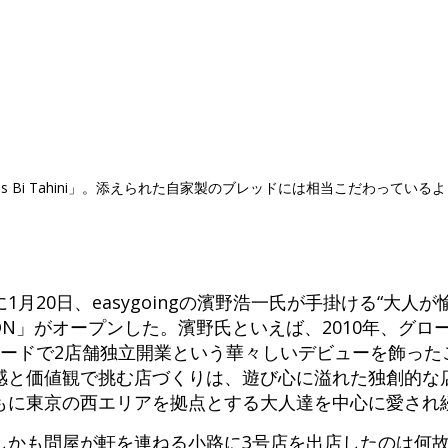
s Bi Tahini」。添えられた自家製のブレッドには相当こだわっている
月20日、easygoingの濱野浩一氏が手掛ける“大人が
MMON」がオープンした。濱野氏といえば、2010年、グ
ピードで2店舗独立開業という華々しいデビューを飾った
感と価値観で挑む店づくりは、遊び心に溢れた独創的な
もに東京の西エリアを拠点とする大人達を中心に愛され
しかも問屋が軒を連ねる小路に3号店を出店したのは何