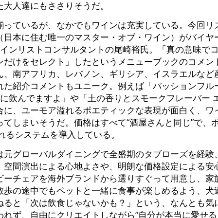
た大人達にもささりそうだ。
揃っているが、なかでもワインは充実している。今回リ
（日本に住む唯一のマスター・オブ・ワイン）がバイヤ
でありワインリストコンサルタントの尾崎裕氏。「真の意味
ンだけをセレクト」したというメニューブックのコメン
ん、南アフリカ、レバノン、ギリシア、イスラエルなど
れた紹介コメントもユニーク。例えば「パッションフル
きに飲んでますよ」や「土の香りとスモークフレーバー 
合に、ユーモア溢れるポエティックな表現が面白く、ワ
ってしまいそうだ。価格はすべて“酒屋さんと同じ”で、
されるシステムを導入している。
は元グローバルダイニングで全盛期のタブローズを経験
、空間演出による心地よさや、明朗な価格設定による安
ビーチェアを海外ブランドから選りすぐって用意し、家
散歩の途中でもペットと一緒に食事が楽しめるよう、犬
ねると「次は飲食じゃないかも？」という、なんとも気
われず、自由にクリエイトしながら“自分が本当に愛せる