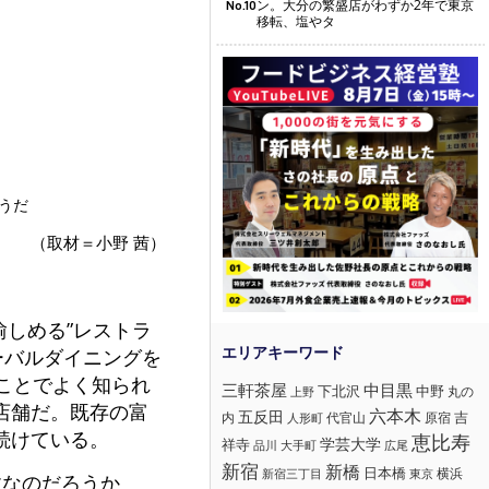
ン。大分の繁盛店がわずか2年で東京
No.10
移転、塩やタ
ようだ
（取材＝小野 茜）
愉しめる”レストラ
ローバルダイニングを
ことでよく知られ
三軒茶屋
中目黒
下北沢
中野
丸の
上野
店舗だ。既存の富
六本木
五反田
吉
内
代官山
人形町
原宿
続けている。
恵比寿
学芸大学
祥寺
大手町
広尾
品川
新宿
新橋
日本橋
横浜
新宿三丁目
東京
故なのだろうか