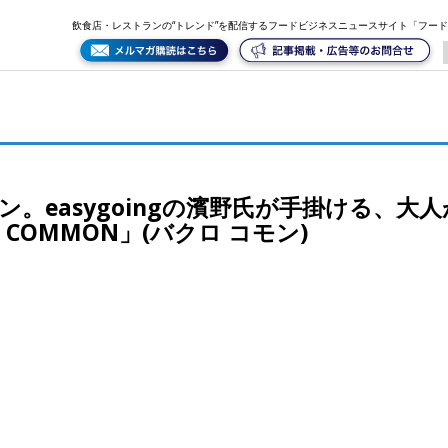
大人が愉しめるレストラン＆カフェ「bakuro COMMON」(バクロ コモン)
飲食店・レストランの“トレンド”を配信するフードビジネスニュースサイト「フー
ン。easygoingの濱野氏が手掛ける、大
 COMMON」(バクロ コモン)