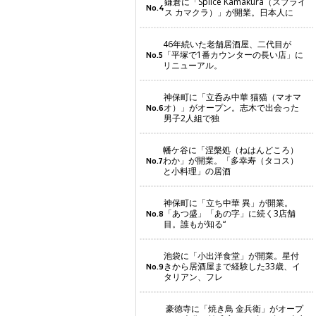
鎌倉に「Splice Kamakura（スプライ
No.4
ス カマクラ）」が開業。日本人に
46年続いた老舗居酒屋、二代目が
「平塚で1番カウンターの長い店」に
No.5
リニューアル。
神保町に「立呑み中華 猫猫（マオマ
オ）」がオープン。志木で出会った
No.6
男子2人組で独
幡ケ谷に「涅槃処（ねはんどころ）
わか」が開業。「多幸寿（タコス）
No.7
と小料理」の居酒
神保町に「立ち中華 異」が開業。
「あつ盛」「あの字」に続く3店舗
No.8
目。誰もが知る“
池袋に「小出洋食堂」が開業。星付
きから居酒屋まで経験した33歳、イ
No.9
タリアン、フレ
豪徳寺に「焼き鳥 金兵衛」がオープ