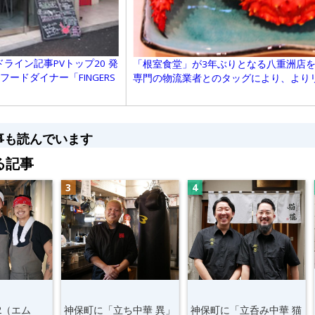
ライン記事PVトップ20 発
「根室食堂」が3年ぶりとなる八重洲店を
ードダイナー「FINGERS
専門の物流業者とのタッグにより、より
事も読んでいます
る記事
2（エム
神保町に「立ち中華 異」
神保町に「立呑み中華 猫