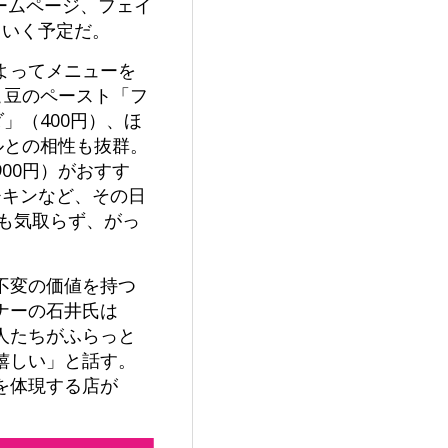
ホームページ、フェイ
ていく予定だ。
よってメニューを
こ豆のペースト「フ
」（400円）、ほ
ルとの相性も抜群。
00円）がおすす
チキンなど、その日
れも気取らず、がっ
不変の価値を持つ
ナーの石井氏は
人たちがふらっと
嬉しい」と話す。
を体現する店が