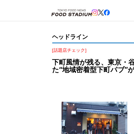
ホーム
>
ヘッドライン
>
千駄木
,
西日暮里
,
谷中
>
下町風情が残る、東京・谷中「よみせ通り商店街
ヘッドライン
[話題店チェック]
下町風情が残る、東京・
た“地域密着型下町パブ”