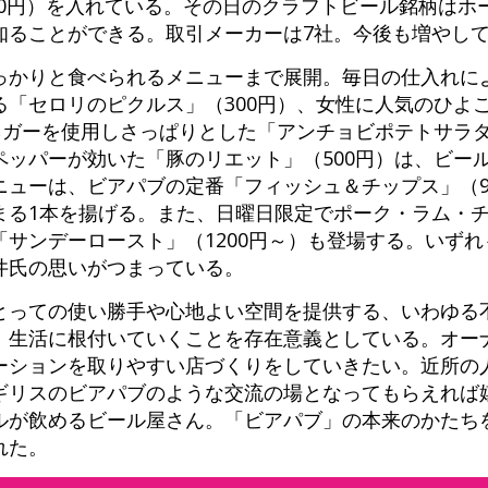
 500円）を入れている。その日のクラフトビール銘柄は
知ることができる。取引メーカーは7社。今後も増やし
っかりと食べられるメニューまで展開。毎日の仕入れに
る「セロリのピクルス」（300円）、女性に人気のひよ
ネガーを使用しさっぱりとした「アンチョビポテトサラダ
ペッパーが効いた「豚のリエット」（500円）は、ビー
ニューは、ビアパブの定番「フィッシュ＆チップス」（9
まる1本を揚げる。また、日曜日限定でポーク・ラム・
サンデーロースト」（1200円～）も登場する。いず
井氏の思いがつまっている。
とっての使い勝手や心地よい空間を提供する、いわゆる
、生活に根付いていくことを存在意義としている。オー
ーションを取りやすい店づくりをしていきたい。近所の
ギリスのビアパブのような交流の場となってもらえれば
ルが飲めるビール屋さん。「ビアパブ」の本来のかたち
れた。