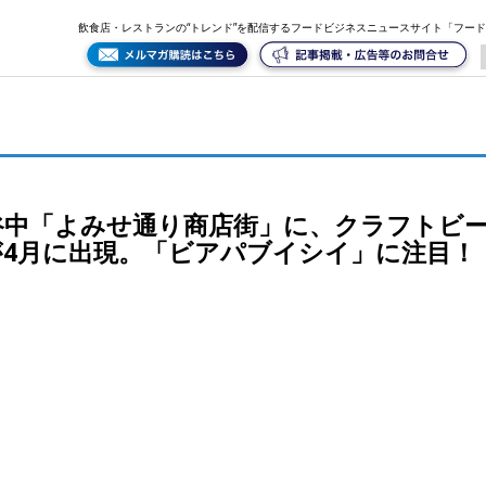
」に、クラフトビールを中心とした“地域密着型下町パブ”が4月に出現。「ビアパブイシイ」に注目
飲食店・レストランの“トレンド”を配信するフードビジネスニュースサイト「フー
谷中「よみせ通り商店街」に、クラフトビ
が4月に出現。「ビアパブイシイ」に注目！