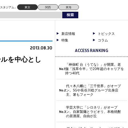
！
ドスタジアム」
東京
関西
東海
新店情報
トピックス
特集
コラム
2013.08.30
ACCESS RANKING
ールを中心とし
「神保町 台（うてな）」が開業。老
舗「浅草今半」で20年超のキャリアを
No.1
持つ40代
代々木八幡に「三千世界」がオープ
ン。SGや長谷川稔グループ出身店
No.2
主、箸もフォーク
学芸大学に「シロネリ」がオープ
ン。自家製麺とラビオリ、本格焼酎
No.3
の居酒屋。自由が丘