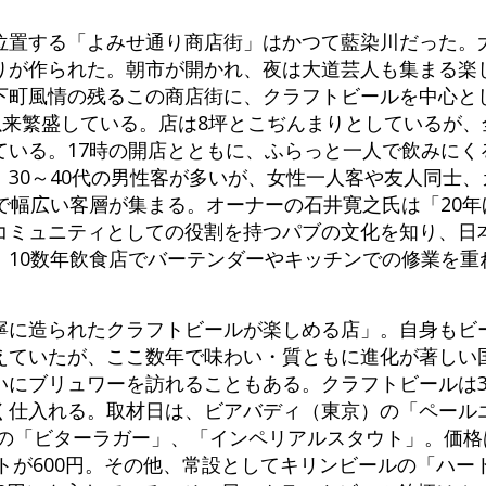
位置する「よみせ通り商店街」はかつて藍染川だった。
りが作られた。朝市が開かれ、夜は大道芸人も集まる楽
下町風情の残るこの商店街に、クラフトビールを中心と
以来繁盛している。店は8坪とこぢんまりとしているが
ている。17時の開店とともに、ふらっと一人で飲みにく
30～40代の男性客が多いが、女性一人客や友人同士、
で幅広い客層が集まる。オーナーの石井寛之氏は「20
コミュニティとしての役割を持つパブの文化を知り、日
、10数年飲食店でバーテンダーやキッチンでの修業を重
寧に造られたクラフトビールが楽しめる店」。自身もビ
えていたが、ここ数年で味わい・質ともに進化が著しい
いにブリュワーを訪れることもある。クラフトビールは
く仕入れる。取材日は、ビアバディ（東京）の「ペール
)の「ビターラガー」、「インペリアルスタウト」。価格
ントが600円。その他、常設としてキリンビールの「ハ