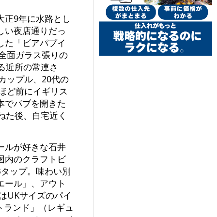
大正9年に水路とし
しい夜店通りだっ
した「ビアパブイ
、全面ガラス張りの
る近所の常連さ
カップル、20代の
年ほど前にイギリス
本でパブを開きた
ねた後、自宅近く
ールが好きな石井
国内のクラフトビ
3タップ。味わい別
エール」、アウト
はUKサイズのパイ
ートランド」（レギュ