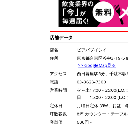
店舗データ
店名
ビアパブイシイ
住所
東京都台東区谷中3-19-5 
>> GoogleMap見る
アクセス
西日暮里駅5分、千駄木駅
電話
03-3828-7300
営業時間
火～土17:00～25:00(L.O
日 15:00～22:00 (L.O
定休日
月曜日定休 (GW、お盆、
坪数客数
8坪 カウンター・テーブル
客単価
600円～