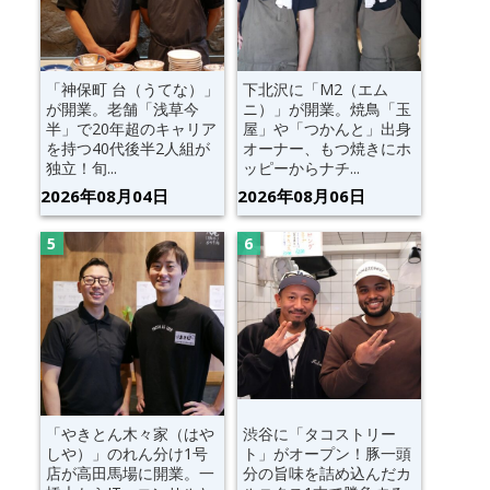
「神保町 台（うてな）」
下北沢に「M2（エム
が開業。老舗「浅草今
ニ）」が開業。焼鳥「玉
半」で20年超のキャリア
屋」や「つかんと」出身
を持つ40代後半2人組が
オーナー、もつ焼きにホ
独立！旬...
ッピーからナチ...
2026年08月04日
2026年08月06日
「やきとん木々家（はや
渋谷に「タコストリー
しや）」のれん分け1号
ト」がオープン！豚一頭
店が高田馬場に開業。一
分の旨味を詰め込んだカ