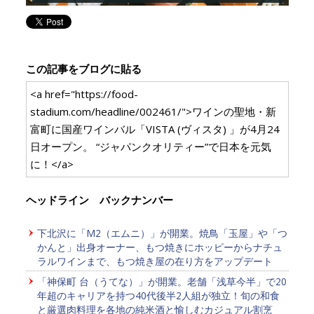
この記事をブログに貼る
<a href="https://food-
stadium.com/headline/002461/">ワインの聖地・新
富町に国産ワインバル「VISTA (ヴィスタ) 」が4月24
日オープン。 “ジャパンクオリティー”で日本を元気
に！</a>
ヘッドライン バックナンバー
下北沢に「M2（エムニ）」が開業。焼鳥「玉屋」や「つ
かんと」出身オーナー、もつ焼きにホッピーからナチュ
ラルワインまで、もつ焼き屋の在り方をアップデート
「神保町 台（うてな）」が開業。老舗「浅草今半」で20
年超のキャリアを持つ40代後半2人組が独立！旬の和食
と厳選肉料理を各地の純米酒と愉しむカジュアル割烹