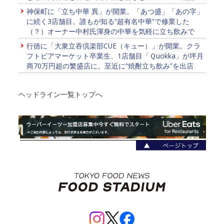
神保町に「立ち中華 異」が開業。「あつ盛」「あの字」
に続く3店舗目。誰もが知る“超有名中華”で修業した
（？）オーナー中村氏渾身の中華を気軽に立ち飲みで
行徳に「大衆立吞倶楽部CUE（キュー）」が開業。クラ
フトビアマーケット卒業生、1店舗目「Ｑuokka」が坪月
商70万円超の繁盛店に。至近に“焼酎立ち飲み”を出店
ヘッドライン一覧トップへ