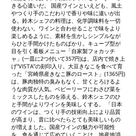
きる心遣いだ。 国産ワインといえども、風土
やつくり手のこだわりで香りや味に違いが出
る。鈴木シェフの料理は、化学調味料を一切
使わない。ワインと合わせることで味をより
楽しめるように、素材を生かしシンプルなが
らひと手間かけたものばかり。キューブ型が
目を引く看板メニュー「自家製フォカッチ
ャ」(一皿に2つ付いて357円)は、店内で焼き上
げ“VISTA”の刻印入り。大豆きなこを食べて育
った「宮崎県産きなこ豚のロースト」(1365円)
は、豚肉独特の臭みもなく、甘くとろけるよ
うな肉質が人気。ベビーリーフにわさび菜を
ミックスしたものを添える、鈴木シェフのひ
と手間がよりワインを美味しくする。 「日本
のワインは、つくり手の技術向上により品質
が高まり、昔に比べたらとても美味しいもの
が増えました。国産ワインの魅力や可能性
を、食を通じて広めていくことは、地産地消