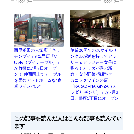
前の記事
次の記事
創業20周年のスマイルリ
西早稲田の人気店「キッ
ンクルが満を持してアラ
チンブイ」の2号店「V
サー＆アラフォー女子に
table（ブイテーブル）」
贈る！カラダが喜ぶ新
が竹橋に7月7日オープ
鮮・安心野菜×発酵×オー
ン！ 仲間同士でテーブル
ガニックワインの店
を囲むアットホームな“食
「KARADANA GINZA（カ
卓ワインバル”
ラダナ ギンザ）」が7月3
日、銀座5丁目にオープン
この記事を読んだ人はこんな記事も読んでい
ます