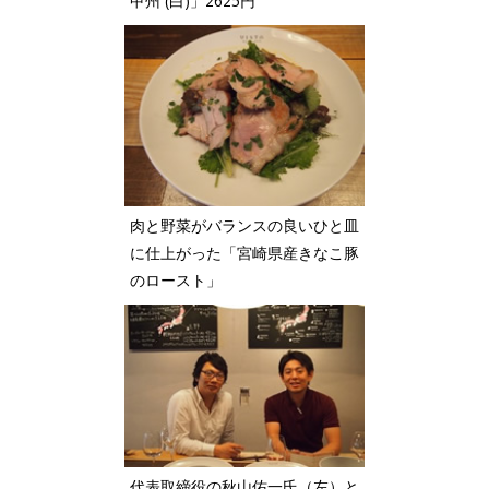
甲州 (白)」2625円
肉と野菜がバランスの良いひと皿
に仕上がった「宮崎県産きなこ豚
のロースト」
代表取締役の秋山佑一氏（左）と