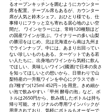
るオープンキッチンを囲むようにカウンター
席を配置。テーブル席もあるが、カウンター
席が人気と鈴木シェフ。おひとり様でも、仕
事帰りにフラッと立ち寄れる居心地のよい空
間だ。 ワインセラーには、常時120種類ほど
の国産ワインが並ぶ。ワイナリーの多い山梨
の勝沼をはじめ、北は北海道から南は九州ま
でラインナップ。中には、あまり出回ってい
ない珍しいものもある。ターゲットである若
い人たちに、出身地のワインから気軽に飲ん
でほしい、美味しいワイン(國酒)で日本の良さ
を知ってほしいとの想いから、日替わりで山
梨特産の一升瓶ワインを中心にグラスで赤・
白7種ずつ(125ml 452円～)を用意。きめ細か
い泡で飲みやすい「甲州 酵母の泡」など。ボ
トルは2650円から、飲み残したボトルは持ち
帰り可能。オリジナルの専用ワインバックが
用意されており、気軽にボトルもオーダーで