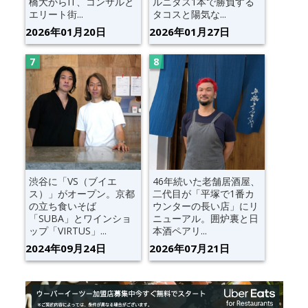
橋大からIT、コンサルと
ルニタス1本で勝負する
エリート街...
タコスと陽気な...
2026年01月20日
2026年01月27日
渋谷に「VS（ブイエ
46年続いた老舗居酒屋、
ス）」がオープン。京都
二代目が「平塚で1番カ
の立ち食いそば
ウンターの長い店」にリ
「SUBA」とワインショ
ニューアル。囲炉裏と日
ップ「VIRTUS」...
本酒ペアリ...
2024年09月24日
2026年07月21日